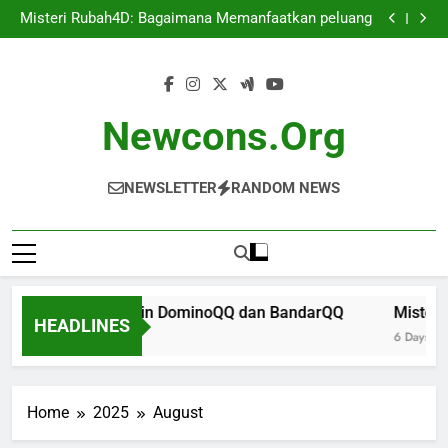
Rahasia Sukses Bermain DominoQQ dan BandarQQ
Skip
Misteri Rubah4D: Bagaimana Memanfaatkan peluang
to
Rakyat 4D: Platform Togel Daring Yang Terpercaya
Mengulas IDNPlay: Ulasan Permainan Poker Tanpa
content
Batas
Rahasia Sukses Bermain DominoQQ dan BandarQQ
Misteri Rubah4D: Bagaimana Memanfaatkan peluang
Rakyat 4D: Platform Togel Daring Yang Terpercaya
Newcons.org
Mengulas IDNPlay: Ulasan Permainan Poker Tanpa
Batas
NEWSLETTER
RANDOM NEWS
ia Sukses Bermain DominoQQ dan BandarQQ
Misteri 
HEADLINES
Ago
6 Days Ago
Home
2025
August