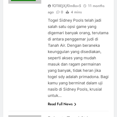
fOT8EJXjf0m8ov5
11 months
ago
0
4 mins
Togel Sidney Pools telah jadi
salah satu opsi game yang
digemari banyak orang, terutama
di antara penggemar judi di
Tanah Air. Dengan beraneka
keunggulan yang disediakan,
seperti akses yang mudah
masuk dan ragam permainan
yang banyak, tidak heran jika
togel sdy adalah primadona. Bagi
kamu yang berminat dalam uji
nasib di Sidney Pools, krusial
untuk…
Read Full News