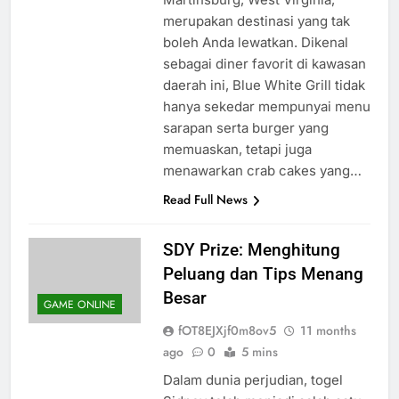
merupakan destinasi yang tak
boleh Anda lewatkan. Dikenal
sebagai diner favorit di kawasan
daerah ini, Blue White Grill tidak
hanya sekedar mempunyai menu
sarapan serta burger yang
memuaskan, tetapi juga
menawarkan crab cakes yang…
Read Full News
SDY Prize: Menghitung
Peluang dan Tips Menang
Besar
GAME ONLINE
fOT8EJXjf0m8ov5
11 months
ago
0
5 mins
Dalam dunia perjudian, togel