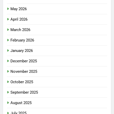
May 2026
April 2026
March 2026
February 2026
January 2026
December 2025
November 2025
October 2025
September 2025
August 2025
July 2025