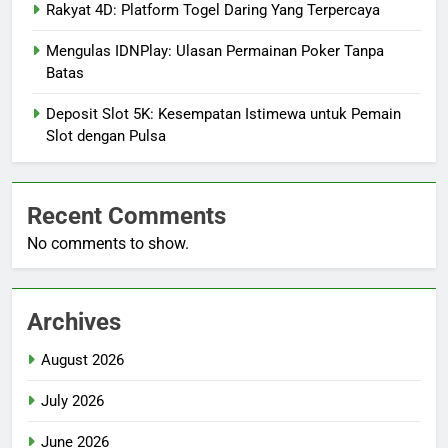
Rakyat 4D: Platform Togel Daring Yang Terpercaya
Mengulas IDNPlay: Ulasan Permainan Poker Tanpa
Batas
Deposit Slot 5K: Kesempatan Istimewa untuk Pemain
Slot dengan Pulsa
Recent Comments
No comments to show.
Archives
August 2026
July 2026
June 2026