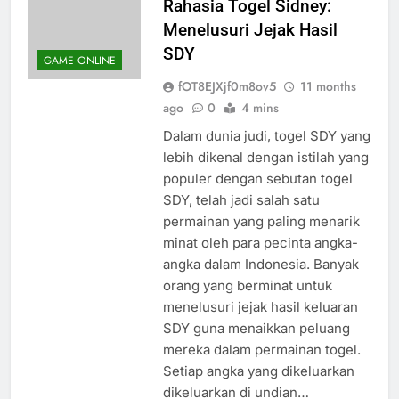
Rahasia Togel Sidney:
Menelusuri Jejak Hasil
SDY
GAME ONLINE
fOT8EJXjf0m8ov5
11 months
ago
0
4 mins
Dalam dunia judi, togel SDY yang
lebih dikenal dengan istilah yang
populer dengan sebutan togel
SDY, telah jadi salah satu
permainan yang paling menarik
minat oleh para pecinta angka-
angka dalam Indonesia. Banyak
orang yang berminat untuk
menelusuri jejak hasil keluaran
SDY guna menaikkan peluang
mereka dalam permainan togel.
Setiap angka yang dikeluarkan
dikeluarkan di undian…