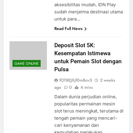
aksesibilitas mudah, IDN Play
sudah menjelma destinasi utama
untuk para…
Read Full News
Deposit Slot 5K:
Kesempatan Istimewa
untuk Pemain Slot dengan
GAME ONLINE
Pulsa
fOT8EJXjf0m8ov5
2 weeks
ago
0
4 mins
Dalam dunia perjudian online,
popularitas permainan mesin
slot terus meningkat, terutama di
tengah pemain yang mencari-
cari kenyamanan dan
kemudahan melakukan