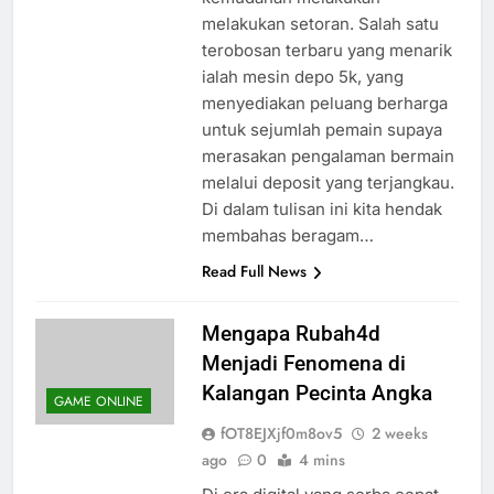
melakukan setoran. Salah satu
terobosan terbaru yang menarik
ialah mesin depo 5k, yang
menyediakan peluang berharga
untuk sejumlah pemain supaya
merasakan pengalaman bermain
melalui deposit yang terjangkau.
Di dalam tulisan ini kita hendak
membahas beragam…
Read Full News
Mengapa Rubah4d
Menjadi Fenomena di
Kalangan Pecinta Angka
GAME ONLINE
fOT8EJXjf0m8ov5
2 weeks
ago
0
4 mins