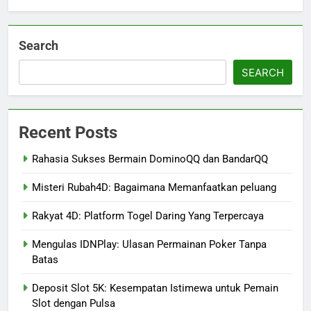
Search
SEARCH
Recent Posts
Rahasia Sukses Bermain DominoQQ dan BandarQQ
Misteri Rubah4D: Bagaimana Memanfaatkan peluang
Rakyat 4D: Platform Togel Daring Yang Terpercaya
Mengulas IDNPlay: Ulasan Permainan Poker Tanpa
Batas
Deposit Slot 5K: Kesempatan Istimewa untuk Pemain
Slot dengan Pulsa