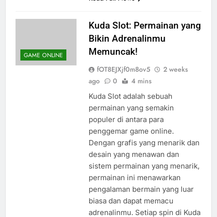
Kuda Slot: Permainan yang
Bikin Adrenalinmu
Memuncak!
GAME ONLINE
fOT8EJXjf0m8ov5
2 weeks
ago
0
4 mins
Kuda Slot adalah sebuah
permainan yang semakin
populer di antara para
penggemar game online.
Dengan grafis yang menarik dan
desain yang menawan dan
sistem permainan yang menarik,
permainan ini menawarkan
pengalaman bermain yang luar
biasa dan dapat memacu
adrenalinmu. Setiap spin di Kuda