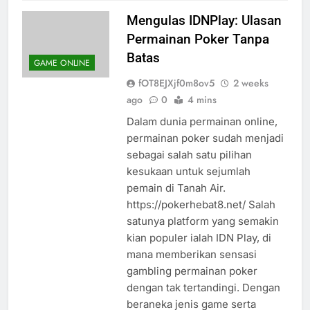
Mengulas IDNPlay: Ulasan
Permainan Poker Tanpa
Batas
GAME ONLINE
fOT8EJXjf0m8ov5
2 weeks
ago
0
4 mins
Dalam dunia permainan online,
permainan poker sudah menjadi
sebagai salah satu pilihan
kesukaan untuk sejumlah
pemain di Tanah Air.
https://pokerhebat8.net/ Salah
satunya platform yang semakin
kian populer ialah IDN Play, di
mana memberikan sensasi
gambling permainan poker
dengan tak tertandingi. Dengan
beraneka jenis game serta