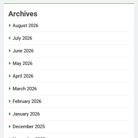
Archives
August 2026
July 2026
June 2026
May 2026
April 2026
March 2026
February 2026
January 2026
December 2025