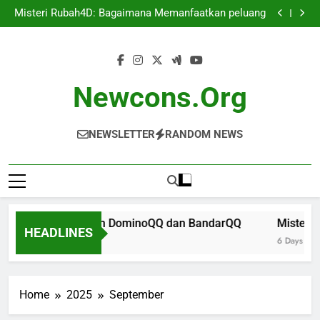
Rahasia Sukses Bermain DominoQQ dan BandarQQ
Skip
Misteri Rubah4D: Bagaimana Memanfaatkan peluang
to
Rakyat 4D: Platform Togel Daring Yang Terpercaya
Mengulas IDNPlay: Ulasan Permainan Poker Tanpa
content
Batas
Rahasia Sukses Bermain DominoQQ dan BandarQQ
Misteri Rubah4D: Bagaimana Memanfaatkan peluang
Rakyat 4D: Platform Togel Daring Yang Terpercaya
Newcons.org
Mengulas IDNPlay: Ulasan Permainan Poker Tanpa
Batas
NEWSLETTER
RANDOM NEWS
a Sukses Bermain DominoQQ dan BandarQQ
Misteri R
HEADLINES
Ago
6 Days Ago
Home
2025
September