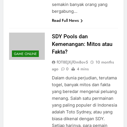
semakin banyak orang yang
bergabung…
Read Full News
SDY Pools dan
Kemenangan: Mitos atau
Fakta?
GAME ONLINE
fOT8EJXjf0m8ov5
10 months
ago
0
4 mins
Dalam dunia perjudian, terutama
togel, banyak mitos dan fakta
yang beredar mengenai peluang
menang. Salah satu permainan
yang paling populer di Indonesia
adalah Toto Sydney, atau yang
biasa dikenal dengan SDY.
Setiap harinya, para pemain