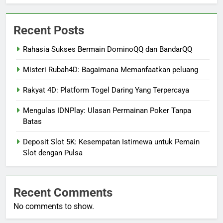
Recent Posts
Rahasia Sukses Bermain DominoQQ dan BandarQQ
Misteri Rubah4D: Bagaimana Memanfaatkan peluang
Rakyat 4D: Platform Togel Daring Yang Terpercaya
Mengulas IDNPlay: Ulasan Permainan Poker Tanpa
Batas
Deposit Slot 5K: Kesempatan Istimewa untuk Pemain
Slot dengan Pulsa
Recent Comments
No comments to show.