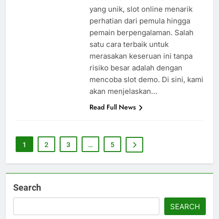
yang unik, slot online menarik
perhatian dari pemula hingga
pemain berpengalaman. Salah
satu cara terbaik untuk
merasakan keseruan ini tanpa
risiko besar adalah dengan
mencoba slot demo. Di sini, kami
akan menjelaskan…
Read Full News
1
2
3
…
5
Search
SEARCH