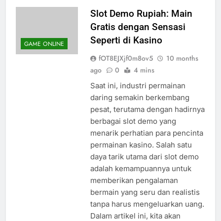
Slot Demo Rupiah: Main
Gratis dengan Sensasi
Seperti di Kasino
GAME ONLINE
fOT8EJXjf0m8ov5
10 months
ago
0
4 mins
Saat ini, industri permainan
daring semakin berkembang
pesat, terutama dengan hadirnya
berbagai slot demo yang
menarik perhatian para pencinta
permainan kasino. Salah satu
daya tarik utama dari slot demo
adalah kemampuannya untuk
memberikan pengalaman
bermain yang seru dan realistis
tanpa harus mengeluarkan uang.
Dalam artikel ini, kita akan