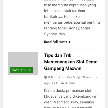
bisa membuat keputusan yang
lebih baik untuk taruhan
berikutnya. Kami akan
membahas beberapa hal penting
tentang togel Sidney, togel
Sydney, dan…
Read Full News
Tips dan Trik
Memenangkan Slot Demo
Gampang Maxwin
GAME ONLINE
fOT8EJXjf0m8ov5
10 months
ago
0
4 mins
Dalam dunia permainan slot,
khususnya yang dikembangkan
oleh Pragmatic Play, semakin
banyak pemain yang tertarik