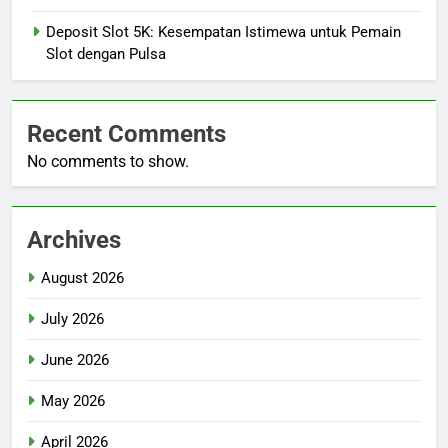
Deposit Slot 5K: Kesempatan Istimewa untuk Pemain
Slot dengan Pulsa
Recent Comments
No comments to show.
Archives
August 2026
July 2026
June 2026
May 2026
April 2026