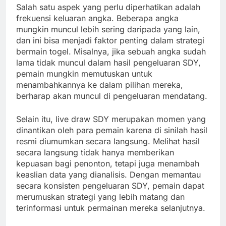
Salah satu aspek yang perlu diperhatikan adalah
frekuensi keluaran angka. Beberapa angka
mungkin muncul lebih sering daripada yang lain,
dan ini bisa menjadi faktor penting dalam strategi
bermain togel. Misalnya, jika sebuah angka sudah
lama tidak muncul dalam hasil pengeluaran SDY,
pemain mungkin memutuskan untuk
menambahkannya ke dalam pilihan mereka,
berharap akan muncul di pengeluaran mendatang.
Selain itu, live draw SDY merupakan momen yang
dinantikan oleh para pemain karena di sinilah hasil
resmi diumumkan secara langsung. Melihat hasil
secara langsung tidak hanya memberikan
kepuasan bagi penonton, tetapi juga menambah
keaslian data yang dianalisis. Dengan memantau
secara konsisten pengeluaran SDY, pemain dapat
merumuskan strategi yang lebih matang dan
terinformasi untuk permainan mereka selanjutnya.