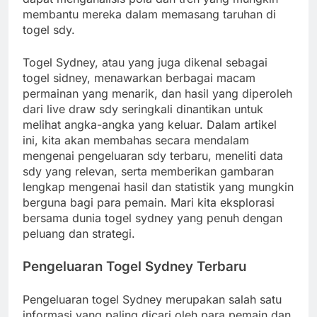
membantu mereka dalam memasang taruhan di
togel sdy.
Togel Sydney, atau yang juga dikenal sebagai
togel sidney, menawarkan berbagai macam
permainan yang menarik, dan hasil yang diperoleh
dari live draw sdy seringkali dinantikan untuk
melihat angka-angka yang keluar. Dalam artikel
ini, kita akan membahas secara mendalam
mengenai pengeluaran sdy terbaru, meneliti data
sdy yang relevan, serta memberikan gambaran
lengkap mengenai hasil dan statistik yang mungkin
berguna bagi para pemain. Mari kita eksplorasi
bersama dunia togel sydney yang penuh dengan
peluang dan strategi.
Pengeluaran Togel Sydney Terbaru
Pengeluaran togel Sydney merupakan salah satu
informasi yang paling dicari oleh para pemain dan