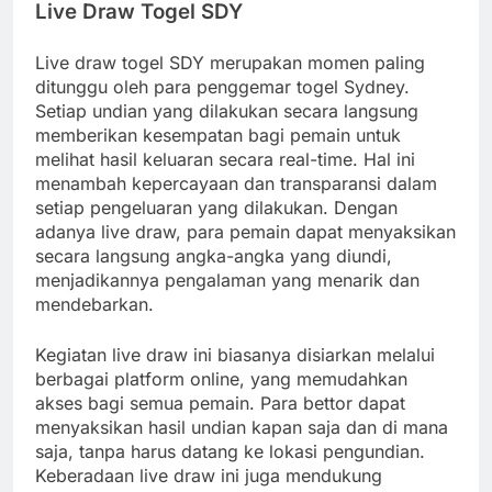
Live Draw Togel SDY
Live draw togel SDY merupakan momen paling
ditunggu oleh para penggemar togel Sydney.
Setiap undian yang dilakukan secara langsung
memberikan kesempatan bagi pemain untuk
melihat hasil keluaran secara real-time. Hal ini
menambah kepercayaan dan transparansi dalam
setiap pengeluaran yang dilakukan. Dengan
adanya live draw, para pemain dapat menyaksikan
secara langsung angka-angka yang diundi,
menjadikannya pengalaman yang menarik dan
mendebarkan.
Kegiatan live draw ini biasanya disiarkan melalui
berbagai platform online, yang memudahkan
akses bagi semua pemain. Para bettor dapat
menyaksikan hasil undian kapan saja dan di mana
saja, tanpa harus datang ke lokasi pengundian.
Keberadaan live draw ini juga mendukung