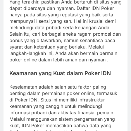
Yang terakhir, pastikan Anda bertaruh di situs yang
dapat dipercaya dan nyaman. Daftar IDN Poker
hanya pada situs yang reputasi yang baik serta
mempunyai lisensi yang sah. Hal ini krusial demi
melindungi data pribadi serta keuangan Anda.
Selain itu, cari berbagai aneka ragam promosi dan
bonus yang ditawarkan, namun senantiasa baca
syarat dan ketentuan yang berlaku. Melalui
langkah-langkah ini, Anda akan bermain bermain
poker online dalam lebih aman dan nyaman .
Keamanan yang Kuat dalam Poker IDN
Keselamatan adalah salah satu faktor paling
penting dalam permainan poker online, termasuk
di Poker IDN. Situs ini memiliki infrastruktur
keamanan yang canggih untuk melindungi
informasi pribadi dan aktivitas finansial pemain.
Melalui menggunakan sistem pengamanan yang
kuat, IDN Poker memastikan bahwa data yang