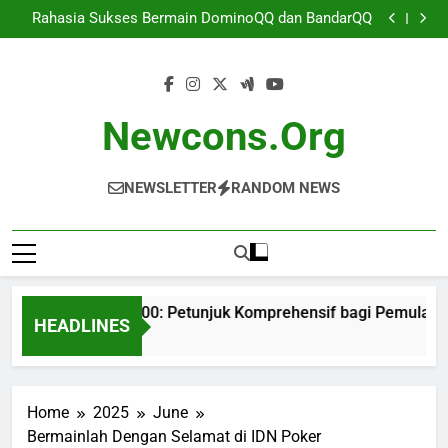
Mesin Slot Deposit 5000: Petunjuk Komprehensif bagi
Skip
Pemula
Rahasia Sukses Bermain DominoQQ dan BandarQQ
to
Misteri Rubah4D: Bagaimana Memanfaatkan peluang
Rakyat 4D: Platform Togel Daring Yang Terpercaya
content
Mesin Slot Deposit 5000: Petunjuk Komprehensif bagi
Pemula
Rahasia Sukses Bermain DominoQQ dan BandarQQ
Misteri Rubah4D: Bagaimana Memanfaatkan peluang
Newcons.org
Rakyat 4D: Platform Togel Daring Yang Terpercaya
NEWSLETTER
RANDOM NEWS
in Slot Deposit 5000: Petunjuk Komprehensif bagi Pemula
HEADLINES
urs Ago
Home
2025
June
Bermainlah Dengan Selamat di IDN Poker