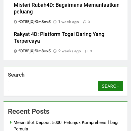
Misteri Rubah4D: Bagaimana Memanfaatkan
peluang
fOT8EJXjf0m8ov5
1 week ago
0
Rakyat 4D: Platform Togel Daring Yang
Terpercaya
fOT8EJXjf0m8ov5
2 weeks ago
0
Search
SEARCH
Recent Posts
Mesin Slot Deposit 5000: Petunjuk Komprehensif bagi
Pemula