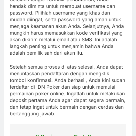
hendak diminta untuk membuat username dan
password. Pilihlah username yang khas dan
mudah diingat, serta password yang aman untuk
menjaga keamanan akun Anda. Selanjutnya, Anda
mungkin harus memasukkan kode verifikasi yang
akan dikirim melalui email atau SMS. Ini adalah
langkah penting untuk menjamin bahwa Anda
adalah pemilik sah dari akun itu.
Setelah semua proses di atas selesai, Anda dapat
menuntaskan pendaftaran dengan mengklik
tombol konfirmasi. Anda berhasil, Anda kini sudah
terdaftar di IDN Poker dan siap untuk memulai
permainan poker online. Ingatlah untuk melakukan
deposit pertama Anda agar dapat segera bermain,
dan tetap ingat untuk bermain dengan cerdas dan
bertanggung jawab.