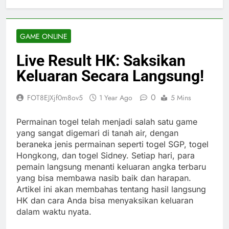
GAME ONLINE
Live Result HK: Saksikan
Keluaran Secara Langsung!
0
FOT8EJXjf0m8ov5
1 Year Ago
5 Mins
Permainan togel telah menjadi salah satu game
yang sangat digemari di tanah air, dengan
beraneka jenis permainan seperti togel SGP, togel
Hongkong, dan togel Sidney. Setiap hari, para
pemain langsung menanti keluaran angka terbaru
yang bisa membawa nasib baik dan harapan.
Artikel ini akan membahas tentang hasil langsung
HK dan cara Anda bisa menyaksikan keluaran
dalam waktu nyata.