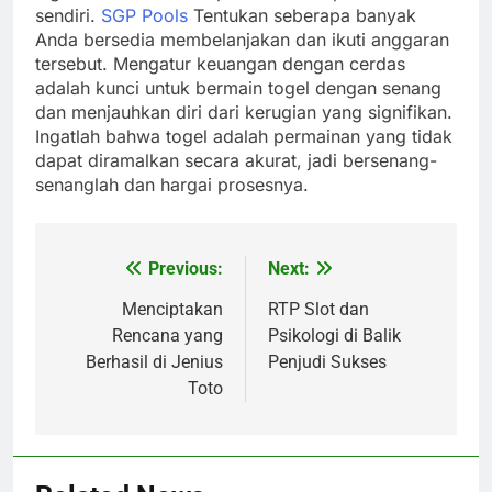
sendiri.
SGP Pools
Tentukan seberapa banyak
Anda bersedia membelanjakan dan ikuti anggaran
tersebut. Mengatur keuangan dengan cerdas
adalah kunci untuk bermain togel dengan senang
dan menjauhkan diri dari kerugian yang signifikan.
Ingatlah bahwa togel adalah permainan yang tidak
dapat diramalkan secara akurat, jadi bersenang-
senanglah dan hargai prosesnya.
Previous:
Next:
Post
navigation
Menciptakan
RTP Slot dan
Rencana yang
Psikologi di Balik
Berhasil di Jenius
Penjudi Sukses
Toto