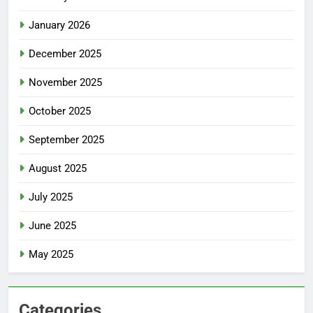
January 2026
December 2025
November 2025
October 2025
September 2025
August 2025
July 2025
June 2025
May 2025
Categories