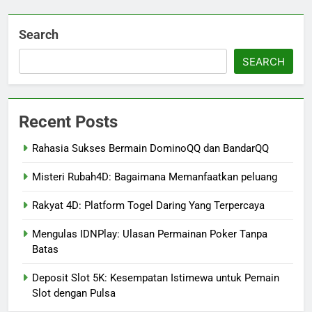
Search
SEARCH
Recent Posts
Rahasia Sukses Bermain DominoQQ dan BandarQQ
Misteri Rubah4D: Bagaimana Memanfaatkan peluang
Rakyat 4D: Platform Togel Daring Yang Terpercaya
Mengulas IDNPlay: Ulasan Permainan Poker Tanpa
Batas
Deposit Slot 5K: Kesempatan Istimewa untuk Pemain
Slot dengan Pulsa