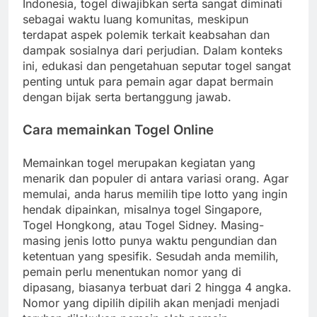
Indonesia, togel diwajibkan serta sangat diminati
sebagai waktu luang komunitas, meskipun
terdapat aspek polemik terkait keabsahan dan
dampak sosialnya dari perjudian. Dalam konteks
ini, edukasi dan pengetahuan seputar togel sangat
penting untuk para pemain agar dapat bermain
dengan bijak serta bertanggung jawab.
Cara memainkan Togel Online
Memainkan togel merupakan kegiatan yang
menarik dan populer di antara variasi orang. Agar
memulai, anda harus memilih tipe lotto yang ingin
hendak dipainkan, misalnya togel Singapore,
Togel Hongkong, atau Togel Sidney. Masing-
masing jenis lotto punya waktu pengundian dan
ketentuan yang spesifik. Sesudah anda memilih,
pemain perlu menentukan nomor yang di
dipasang, biasanya terbuat dari 2 hingga 4 angka.
Nomor yang dipilih dipilih akan menjadi menjadi