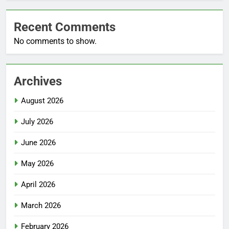
Recent Comments
No comments to show.
Archives
August 2026
July 2026
June 2026
May 2026
April 2026
March 2026
February 2026