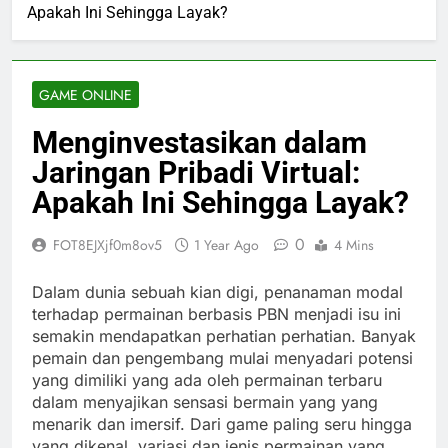
Apakah Ini Sehingga Layak?
GAME ONLINE
Menginvestasikan dalam
Jaringan Pribadi Virtual:
Apakah Ini Sehingga Layak?
0
FOT8EJXjf0m8ov5
1 Year Ago
4 Mins
Dalam dunia sebuah kian digi, penanaman modal
terhadap permainan berbasis PBN menjadi isu ini
semakin mendapatkan perhatian perhatian. Banyak
pemain dan pengembang mulai menyadari potensi
yang dimiliki yang ada oleh permainan terbaru
dalam menyajikan sensasi bermain yang yang
menarik dan imersif. Dari game paling seru hingga
yang dikenal, variasi dan jenis permainan yang