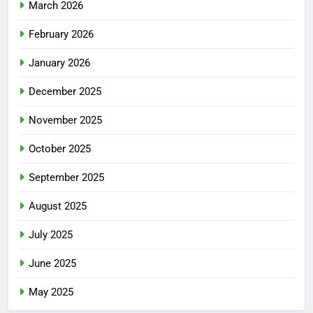
March 2026
February 2026
January 2026
December 2025
November 2025
October 2025
September 2025
August 2025
July 2025
June 2025
May 2025