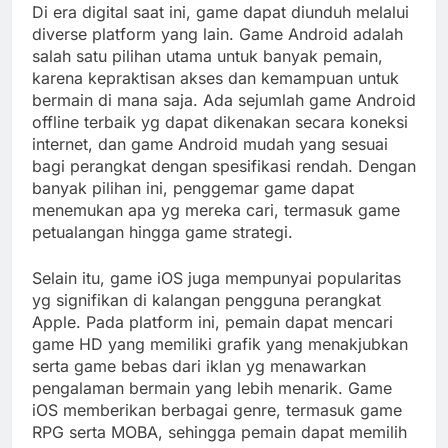
Di era digital saat ini, game dapat diunduh melalui
diverse platform yang lain. Game Android adalah
salah satu pilihan utama untuk banyak pemain,
karena kepraktisan akses dan kemampuan untuk
bermain di mana saja. Ada sejumlah game Android
offline terbaik yg dapat dikenakan secara koneksi
internet, dan game Android mudah yang sesuai
bagi perangkat dengan spesifikasi rendah. Dengan
banyak pilihan ini, penggemar game dapat
menemukan apa yg mereka cari, termasuk game
petualangan hingga game strategi.
Selain itu, game iOS juga mempunyai popularitas
yg signifikan di kalangan pengguna perangkat
Apple. Pada platform ini, pemain dapat mencari
game HD yang memiliki grafik yang menakjubkan
serta game bebas dari iklan yg menawarkan
pengalaman bermain yang lebih menarik. Game
iOS memberikan berbagai genre, termasuk game
RPG serta MOBA, sehingga pemain dapat memilih