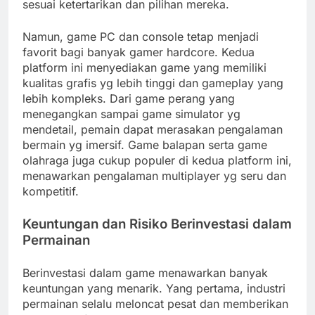
sesuai ketertarikan dan pilihan mereka.
Namun, game PC dan console tetap menjadi
favorit bagi banyak gamer hardcore. Kedua
platform ini menyediakan game yang memiliki
kualitas grafis yg lebih tinggi dan gameplay yang
lebih kompleks. Dari game perang yang
menegangkan sampai game simulator yg
mendetail, pemain dapat merasakan pengalaman
bermain yg imersif. Game balapan serta game
olahraga juga cukup populer di kedua platform ini,
menawarkan pengalaman multiplayer yg seru dan
kompetitif.
Keuntungan dan Risiko Berinvestasi dalam
Permainan
Berinvestasi dalam game menawarkan banyak
keuntungan yang menarik. Yang pertama, industri
permainan selalu meloncat pesat dan memberikan