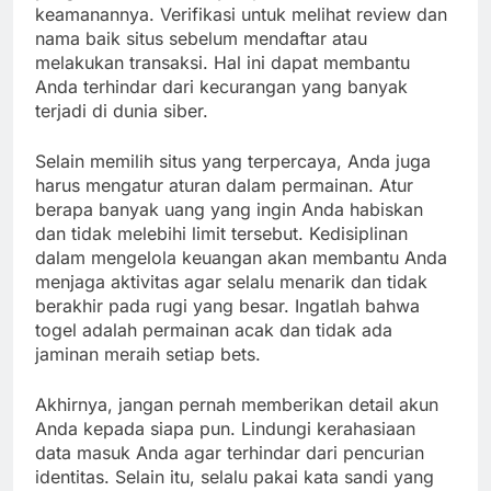
keamanannya. Verifikasi untuk melihat review dan
nama baik situs sebelum mendaftar atau
melakukan transaksi. Hal ini dapat membantu
Anda terhindar dari kecurangan yang banyak
terjadi di dunia siber.
Selain memilih situs yang terpercaya, Anda juga
harus mengatur aturan dalam permainan. Atur
berapa banyak uang yang ingin Anda habiskan
dan tidak melebihi limit tersebut. Kedisiplinan
dalam mengelola keuangan akan membantu Anda
menjaga aktivitas agar selalu menarik dan tidak
berakhir pada rugi yang besar. Ingatlah bahwa
togel adalah permainan acak dan tidak ada
jaminan meraih setiap bets.
Akhirnya, jangan pernah memberikan detail akun
Anda kepada siapa pun. Lindungi kerahasiaan
data masuk Anda agar terhindar dari pencurian
identitas. Selain itu, selalu pakai kata sandi yang