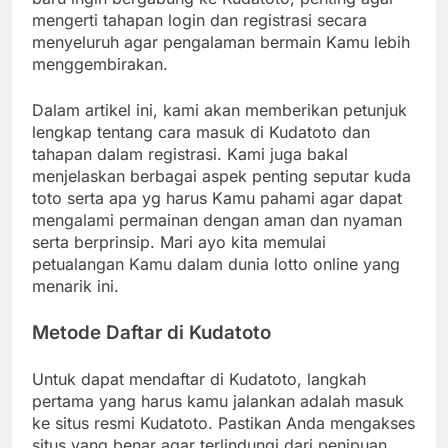
mengerti tahapan login dan registrasi secara
menyeluruh agar pengalaman bermain Kamu lebih
menggembirakan.
Dalam artikel ini, kami akan memberikan petunjuk
lengkap tentang cara masuk di Kudatoto dan
tahapan dalam registrasi. Kami juga bakal
menjelaskan berbagai aspek penting seputar kuda
toto serta apa yg harus Kamu pahami agar dapat
mengalami permainan dengan aman dan nyaman
serta berprinsip. Mari ayo kita memulai
petualangan Kamu dalam dunia lotto online yang
menarik ini.
Metode Daftar di Kudatoto
Untuk dapat mendaftar di Kudatoto, langkah
pertama yang harus kamu jalankan adalah masuk
ke situs resmi Kudatoto. Pastikan Anda mengakses
situs yang benar agar terlindungi dari penipuan.