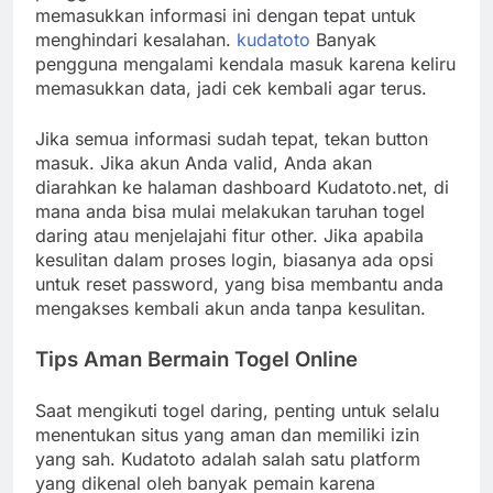
memasukkan informasi ini dengan tepat untuk
menghindari kesalahan.
kudatoto
Banyak
pengguna mengalami kendala masuk karena keliru
memasukkan data, jadi cek kembali agar terus.
Jika semua informasi sudah tepat, tekan button
masuk. Jika akun Anda valid, Anda akan
diarahkan ke halaman dashboard Kudatoto.net, di
mana anda bisa mulai melakukan taruhan togel
daring atau menjelajahi fitur other. Jika apabila
kesulitan dalam proses login, biasanya ada opsi
untuk reset password, yang bisa membantu anda
mengakses kembali akun anda tanpa kesulitan.
Tips Aman Bermain Togel Online
Saat mengikuti togel daring, penting untuk selalu
menentukan situs yang aman dan memiliki izin
yang sah. Kudatoto adalah salah satu platform
yang dikenal oleh banyak pemain karena