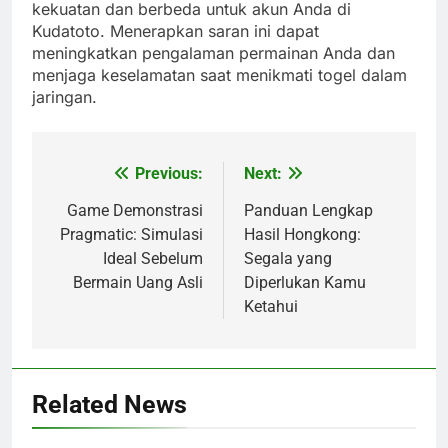
kekuatan dan berbeda untuk akun Anda di
Kudatoto. Menerapkan saran ini dapat
meningkatkan pengalaman permainan Anda dan
menjaga keselamatan saat menikmati togel dalam
jaringan.
Previous:
Next:
Post
navigation
Game Demonstrasi
Panduan Lengkap
Pragmatic: Simulasi
Hasil Hongkong:
Ideal Sebelum
Segala yang
Bermain Uang Asli
Diperlukan Kamu
Ketahui
Related News