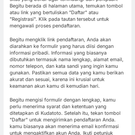
Begitu berada di halaman utama, temukan tombol
atau link yang bertuliskan "Daftar" atau
"Registrasi". Klik pada tautan tersebut untuk
mengawali proses pendaftaran.
Begitu mengklik link pendaftaran, Anda akan
diarahkan ke formulir yang harus diisi dengan
informasi pribadi. Informasi yang biasanya
dibutuhkan termasuk nama lengkap, alamat email,
nomor telepon, dan kata sandi yang ingin kamu
gunakan. Pastikan semua data yang kamu berikan
akurat dan sesuai, karena ini krusial untuk
keamanan akun kamu di kemudian hari.
Begitu mengisi formulir dengan lengkap, kamu
perlu menerima syarat dan ketentuan yang
ditetapkan di Kudatoto. Setelah itu, tekan tombol
"Daftar" untuk mengirimkan pendaftaran Anda.
kamu biasanya akan menerima email konfirmasi
untuk mengaktifkan akun Anda. Ikuti petunjuk