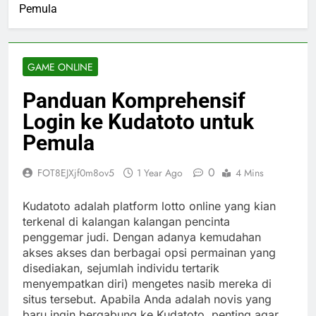
Pemula
GAME ONLINE
Panduan Komprehensif
Login ke Kudatoto untuk
Pemula
0
FOT8EJXjf0m8ov5
1 Year Ago
4 Mins
Kudatoto adalah platform lotto online yang kian
terkenal di kalangan kalangan pencinta
penggemar judi. Dengan adanya kemudahan
akses akses dan berbagai opsi permainan yang
disediakan, sejumlah individu tertarik
menyempatkan diri) mengetes nasib mereka di
situs tersebut. Apabila Anda adalah novis yang
baru ingin bergabung ke Kudatoto, penting agar