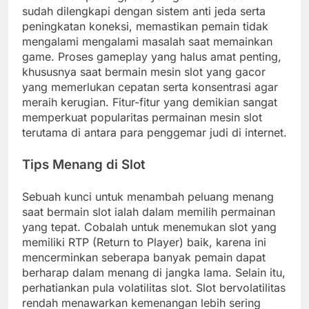
sudah dilengkapi dengan sistem anti jeda serta
peningkatan koneksi, memastikan pemain tidak
mengalami mengalami masalah saat memainkan
game. Proses gameplay yang halus amat penting,
khususnya saat bermain mesin slot yang gacor
yang memerlukan cepatan serta konsentrasi agar
meraih kerugian. Fitur-fitur yang demikian sangat
memperkuat popularitas permainan mesin slot
terutama di antara para penggemar judi di internet.
Tips Menang di Slot
Sebuah kunci untuk menambah peluang menang
saat bermain slot ialah dalam memilih permainan
yang tepat. Cobalah untuk menemukan slot yang
memiliki RTP (Return to Player) baik, karena ini
mencerminkan seberapa banyak pemain dapat
berharap dalam menang di jangka lama. Selain itu,
perhatiankan pula volatilitas slot. Slot bervolatilitas
rendah menawarkan kemenangan lebih sering