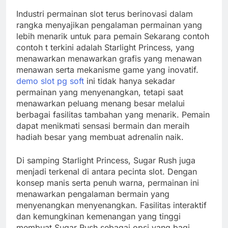
Industri permainan slot terus berinovasi dalam
rangka menyajikan pengalaman permainan yang
lebih menarik untuk para pemain Sekarang contoh
contoh t terkini adalah Starlight Princess, yang
menawarkan menawarkan grafis yang menawan
menawan serta mekanisme game yang inovatif.
demo slot pg soft
ini tidak hanya sekadar
permainan yang menyenangkan, tetapi saat
menawarkan peluang menang besar melalui
berbagai fasilitas tambahan yang menarik. Pemain
dapat menikmati sensasi bermain dan meraih
hadiah besar yang membuat adrenalin naik.
Di samping Starlight Princess, Sugar Rush juga
menjadi terkenal di antara pecinta slot. Dengan
konsep manis serta penuh warna, permainan ini
menawarkan pengalaman bermain yang
menyenangkan menyenangkan. Fasilitas interaktif
dan kemungkinan kemenangan yang tinggi
membuat Sugar Rush sebagai opsi yang bagi