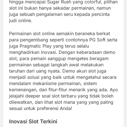
hingga mencapai Sugar Rush yang colorful, pilihan
slot ini bukan hanya sekadar permainan, namun
juga sebuah pengalaman seru kepada pencinta
judi online.
Permainan slot online semakin beraneka berkat
para pengembang seperti contohnya PG Soft serta
juga Pragmatic Play yang terus selalu
menghadirkan inovasi. Dengan keberadaan demo
slot, para pemain sanggup mengetes beragam
permainan sebagai langkah awal melakukan
taruhan dari uang nyata. Demo akun slot juga
menjadi solusi yang baik untuk mengetahui secara
mendalam mekanisme permainan, sistem
kemenangan, dan fitur-fitur menarik yang ada. Ayo
jelajahi deeper soal slot terbaru yang tidak boleh
dilewatkan, dan lihat slot mana yang yang paling
sesuai untuk preferensi Anda!
Inovasi Slot Terkini