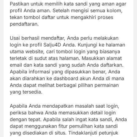
Pastikan untuk memilih kata sandi yang aman agar
profil Anda aman. Setelah mengisi semua kolom,
tekan tombol daftar untuk mengakhiri proses
pendaftaran.
Usai berhasil mendaftar, Anda perlu melakukan
login ke profil Salju4D Anda. Kunjungi ke halaman
utama website, cari tombol login yang biasanya
terletak di sudut atas halaman. Masukkan alamat
email dan kata sandi yang sudah Anda daftarkan.
Apabila informasi yang dipasukkan benar, Anda
akan diarahkan ke dashboard akun Anda di mana
Anda dapat melihat berbagai pilihan permainan
yang tersedia.
Apabila Anda mendapatkan masalah saat login,
periksa bahwa Anda memasukkan detail login
dengan tepat. Apabila salah ingat kata sandi, Anda
dapat menggunakan fitur pemulihan kata sandi
yang disediakan di situs. Tindaklanjuti petunjuk