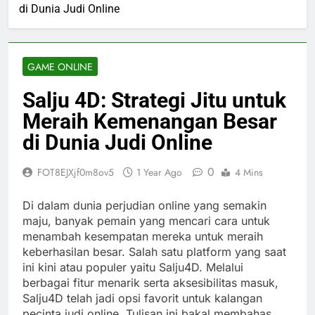
di Dunia Judi Online
GAME ONLINE
Salju 4D: Strategi Jitu untuk
Meraih Kemenangan Besar
di Dunia Judi Online
0
FOT8EJXjf0m8ov5
1 Year Ago
4 Mins
Di dalam dunia perjudian online yang semakin
maju, banyak pemain yang mencari cara untuk
menambah kesempatan mereka untuk meraih
keberhasilan besar. Salah satu platform yang saat
ini kini atau populer yaitu Salju4D. Melalui
berbagai fitur menarik serta aksesibilitas masuk,
Salju4D telah jadi opsi favorit untuk kalangan
pecinta judi online. Tulisan ini bakal membahas