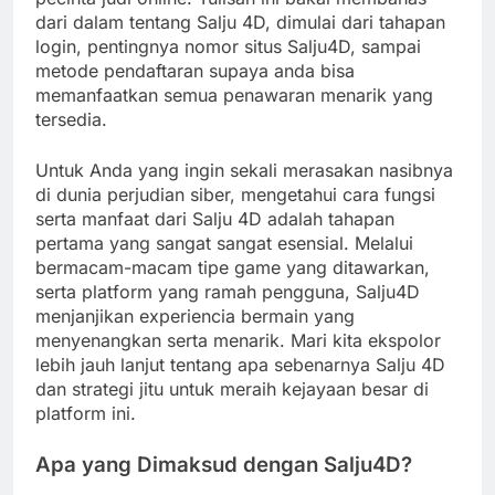
dari dalam tentang Salju 4D, dimulai dari tahapan
login, pentingnya nomor situs Salju4D, sampai
metode pendaftaran supaya anda bisa
memanfaatkan semua penawaran menarik yang
tersedia.
Untuk Anda yang ingin sekali merasakan nasibnya
di dunia perjudian siber, mengetahui cara fungsi
serta manfaat dari Salju 4D adalah tahapan
pertama yang sangat sangat esensial. Melalui
bermacam-macam tipe game yang ditawarkan,
serta platform yang ramah pengguna, Salju4D
menjanjikan experiencia bermain yang
menyenangkan serta menarik. Mari kita ekspolor
lebih jauh lanjut tentang apa sebenarnya Salju 4D
dan strategi jitu untuk meraih kejayaan besar di
platform ini.
Apa yang Dimaksud dengan Salju4D?