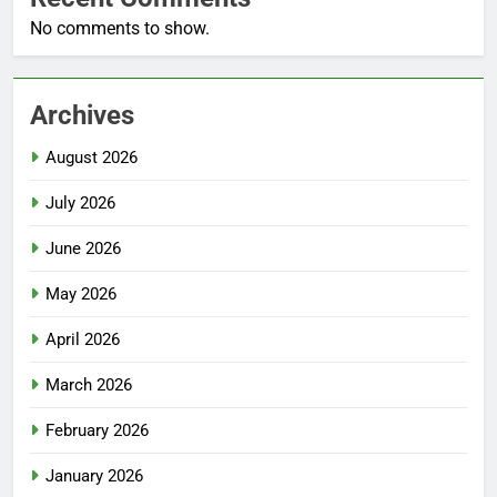
No comments to show.
Archives
August 2026
July 2026
June 2026
May 2026
April 2026
March 2026
February 2026
January 2026