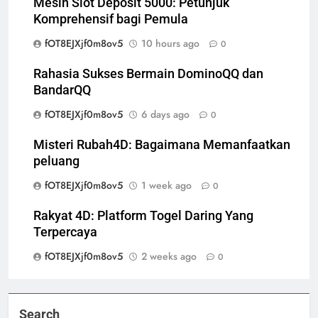
Mesin Slot Deposit 5000: Petunjuk
Komprehensif bagi Pemula
fOT8EJXjf0m8ov5
10 hours ago
0
Rahasia Sukses Bermain DominoQQ dan
BandarQQ
fOT8EJXjf0m8ov5
6 days ago
0
Misteri Rubah4D: Bagaimana Memanfaatkan
peluang
fOT8EJXjf0m8ov5
1 week ago
0
Rakyat 4D: Platform Togel Daring Yang
Terpercaya
fOT8EJXjf0m8ov5
2 weeks ago
0
Search