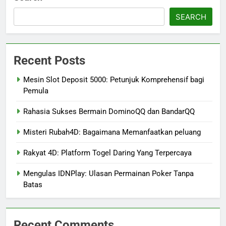
SEARCH
Recent Posts
Mesin Slot Deposit 5000: Petunjuk Komprehensif bagi
Pemula
Rahasia Sukses Bermain DominoQQ dan BandarQQ
Misteri Rubah4D: Bagaimana Memanfaatkan peluang
Rakyat 4D: Platform Togel Daring Yang Terpercaya
Mengulas IDNPlay: Ulasan Permainan Poker Tanpa
Batas
Recent Comments