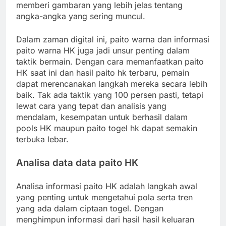
memberi gambaran yang lebih jelas tentang
angka-angka yang sering muncul.
Dalam zaman digital ini, paito warna dan informasi
paito warna HK juga jadi unsur penting dalam
taktik bermain. Dengan cara memanfaatkan paito
HK saat ini dan hasil paito hk terbaru, pemain
dapat merencanakan langkah mereka secara lebih
baik. Tak ada taktik yang 100 persen pasti, tetapi
lewat cara yang tepat dan analisis yang
mendalam, kesempatan untuk berhasil dalam
pools HK maupun paito togel hk dapat semakin
terbuka lebar.
Analisa data data paito HK
Analisa informasi paito HK adalah langkah awal
yang penting untuk mengetahui pola serta tren
yang ada dalam ciptaan togel. Dengan
menghimpun informasi dari hasil hasil keluaran