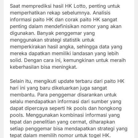
Saat memprediksi hasil HK Lotto, penting untuk
memperhatikan rekap sebelumnya. Analisis
informasi paito HK dan corak paito HK sangat
penting dalam mendefinisikan nomor yang akan
digunakan. Banyak penggemar yang
menggunakan strategi statistik untuk
memperkirakan hasil angka, sehingga data yang
mereka dapatkan memiliki landasan yang lebih
solid. Dengan cara ini, kemungkinan untuk meraih
keberhasilan bisa meningkat.
Selain itu, mengikuti update terbaru dari paito HK
hari ini yang baru dikeluarkan juga sangat
membantu. Para penggemar disarankan untuk
selalu mendapatkan informasi dari sumber yang
dapat dipercaya seperti hk pools dan hongkong
pools. Menggunakan kombinasi informasi yang
tepat dan penelitian yang cermat, diharapkan
setiap penggemar bisa mendapatkan strategi yang
tepat dalam memilih nomor untuk togel HK.