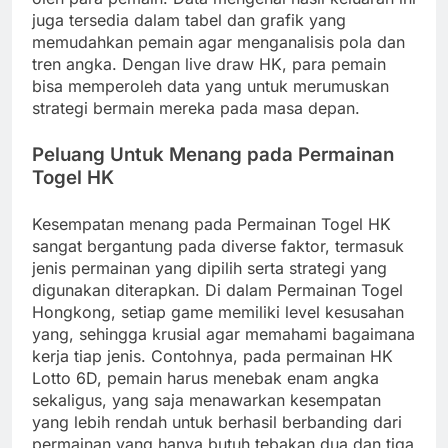
juga tersedia dalam tabel dan grafik yang
memudahkan pemain agar menganalisis pola dan
tren angka. Dengan live draw HK, para pemain
bisa memperoleh data yang untuk merumuskan
strategi bermain mereka pada masa depan.
Peluang Untuk Menang pada Permainan
Togel HK
Kesempatan menang pada Permainan Togel HK
sangat bergantung pada diverse faktor, termasuk
jenis permainan yang dipilih serta strategi yang
digunakan diterapkan. Di dalam Permainan Togel
Hongkong, setiap game memiliki level kesusahan
yang, sehingga krusial agar memahami bagaimana
kerja tiap jenis. Contohnya, pada permainan HK
Lotto 6D, pemain harus menebak enam angka
sekaligus, yang saja menawarkan kesempatan
yang lebih rendah untuk berhasil berbanding dari
permainan yang hanya butuh tebakan dua dan tiga