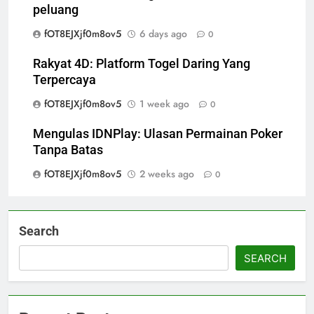
peluang
fOT8EJXjf0m8ov5
6 days ago
0
Rakyat 4D: Platform Togel Daring Yang
Terpercaya
fOT8EJXjf0m8ov5
1 week ago
0
Mengulas IDNPlay: Ulasan Permainan Poker
Tanpa Batas
fOT8EJXjf0m8ov5
2 weeks ago
0
Search
SEARCH