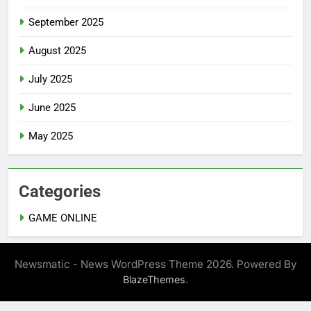
September 2025
August 2025
July 2025
June 2025
May 2025
Categories
GAME ONLINE
Newsmatic - News WordPress Theme 2026. Powered By
.
BlazeThemes