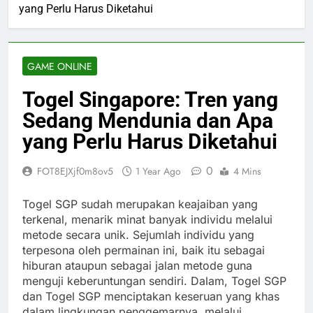
yang Perlu Harus Diketahui
GAME ONLINE
Togel Singapore: Tren yang
Sedang Mendunia dan Apa
yang Perlu Harus Diketahui
0
FOT8EJXjf0m8ov5
1 Year Ago
4 Mins
Togel SGP sudah merupakan keajaiban yang
terkenal, menarik minat banyak individu melalui
metode secara unik. Sejumlah individu yang
terpesona oleh permainan ini, baik itu sebagai
hiburan ataupun sebagai jalan metode guna
menguji keberuntungan sendiri. Dalam, Togel SGP
dan Togel SGP menciptakan keseruan yang khas
dalam lingkungan penggemarnya, melalui