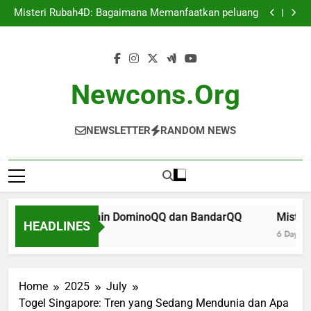
Rahasia Sukses Bermain DominoQQ dan BandarQQ
Skip
Misteri Rubah4D: Bagaimana Memanfaatkan peluang
to
Rakyat 4D: Platform Togel Daring Yang Terpercaya
Mengulas IDNPlay: Ulasan Permainan Poker Tanpa
content
Batas
Rahasia Sukses Bermain DominoQQ dan BandarQQ
Misteri Rubah4D: Bagaimana Memanfaatkan peluang
Rakyat 4D: Platform Togel Daring Yang Terpercaya
Newcons.org
Mengulas IDNPlay: Ulasan Permainan Poker Tanpa
Batas
NEWSLETTER
RANDOM NEWS
sia Sukses Bermain DominoQQ dan BandarQQ
Misteri
HEADLINES
s Ago
6 Days Ago
Home
2025
July
Togel Singapore: Tren yang Sedang Mendunia dan Apa