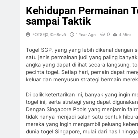
Kehidupan Permainan To
sampai Taktik
0
FOT8EJXjf0m8ov5
1 Year Ago
4 Mins
Togel SGP, yang yang lebih dikenal dengan s
satu jenis permainan judi yang paling banyak 
angka yang dapat dilihat secara langsung, 
pecinta togel. Setiap hari, pemain dapat men
keluar dan menyusun strategi bermain merek
Di balik ketertarikan ini, banyak yang ingin
togel ini, serta strategi yang dapat digun
Dengan Singapore Pools yang menjamin fairn
tidak hanya menjadi salah satu bentuk hibur
mereka yang ingin mengambil peluang keberun
dunia togel Singapore, mulai dari hasil hing