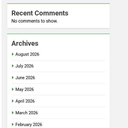
Recent Comments
No comments to show.
Archives
August 2026
July 2026
June 2026
May 2026
April 2026
March 2026
February 2026