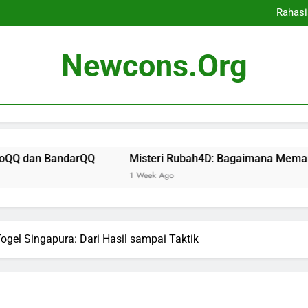
Mesin Slot Depos
Rahas
Misteri
Rakya
Mesin Slot Depos
Newcons.org
Rahas
Misteri
Rakya
 BandarQQ
Misteri Rubah4D: Bagaimana Memanfaatkan
1 Week Ago
gel Singapura: Dari Hasil sampai Taktik