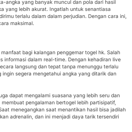
-angka yang banyak muncul dan pola dari hasil
 yang lebih akurat. Ingatlah untuk senantiasa
irimu terlalu dalam dalam perjudian. Dengan cara ini,
ara maksimal.
anfaat bagi kalangan penggemar togel hk. Salah
 informasi dalam real-time. Dengan kehadiran live
secara langsung dan tepat tanpa menunggu terlalu
g ingin segera mengetahui angka yang ditarik dan
n juga dapat mengalami suasana yang lebih seru dan
 membuat pengalaman bertogel lebih partisipatif,
 Saat menegangkan saat menantikan hasil bisa jadilah
n adrenalin, dan ini menjadi daya tarik tersendiri