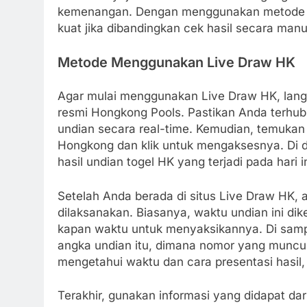
kemenangan. Dengan menggunakan metode in
kuat jika dibandingkan cek hasil secara manua
Metode Menggunakan Live Draw HK
Agar mulai menggunakan Live Draw HK, lang
resmi Hongkong Pools. Pastikan Anda terhubu
undian secara real-time. Kemudian, temukan
Hongkong dan klik untuk mengaksesnya. Di
hasil undian togel HK yang terjadi pada hari in
Setelah Anda berada di situs Live Draw HK,
dilaksanakan. Biasanya, waktu undian ini dik
kapan waktu untuk menyaksikannya. Di samp
angka undian itu, dimana nomor yang muncul
mengetahui waktu dan cara presentasi hasil,
Terakhir, gunakan informasi yang didapat dar