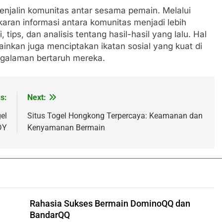
njalin komunitas antar sesama pemain. Melalui
ukaran informasi antara komunitas menjadi lebih
 tips, dan analisis tentang hasil-hasil yang lalu. Hal
inkan juga menciptakan ikatan sosial yang kuat di
galaman bertaruh mereka.
s:
Next:
el
Situs Togel Hongkong Terpercaya: Keamanan dan
DY
Kenyamanan Bermain
Rahasia Sukses Bermain DominoQQ dan
BandarQQ