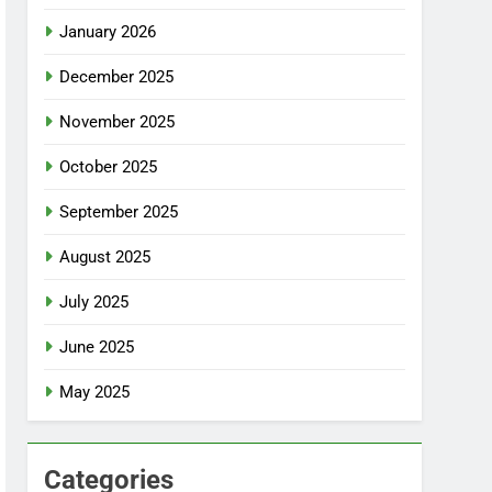
January 2026
December 2025
November 2025
October 2025
September 2025
August 2025
July 2025
June 2025
May 2025
Categories