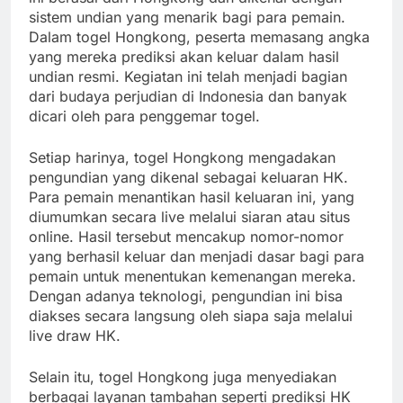
sistem undian yang menarik bagi para pemain.
Dalam togel Hongkong, peserta memasang angka
yang mereka prediksi akan keluar dalam hasil
undian resmi. Kegiatan ini telah menjadi bagian
dari budaya perjudian di Indonesia dan banyak
dicari oleh para penggemar togel.
Setiap harinya, togel Hongkong mengadakan
pengundian yang dikenal sebagai keluaran HK.
Para pemain menantikan hasil keluaran ini, yang
diumumkan secara live melalui siaran atau situs
online. Hasil tersebut mencakup nomor-nomor
yang berhasil keluar dan menjadi dasar bagi para
pemain untuk menentukan kemenangan mereka.
Dengan adanya teknologi, pengundian ini bisa
diakses secara langsung oleh siapa saja melalui
live draw HK.
Selain itu, togel Hongkong juga menyediakan
berbagai layanan tambahan seperti prediksi HK