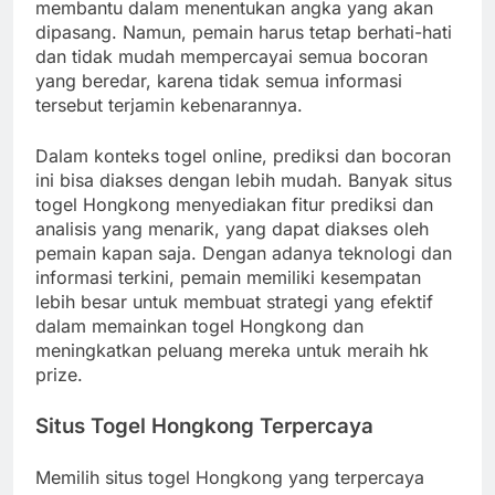
membantu dalam menentukan angka yang akan
dipasang. Namun, pemain harus tetap berhati-hati
dan tidak mudah mempercayai semua bocoran
yang beredar, karena tidak semua informasi
tersebut terjamin kebenarannya.
Dalam konteks togel online, prediksi dan bocoran
ini bisa diakses dengan lebih mudah. Banyak situs
togel Hongkong menyediakan fitur prediksi dan
analisis yang menarik, yang dapat diakses oleh
pemain kapan saja. Dengan adanya teknologi dan
informasi terkini, pemain memiliki kesempatan
lebih besar untuk membuat strategi yang efektif
dalam memainkan togel Hongkong dan
meningkatkan peluang mereka untuk meraih hk
prize.
Situs Togel Hongkong Terpercaya
Memilih situs togel Hongkong yang terpercaya