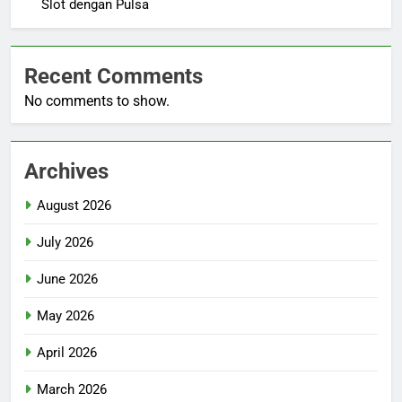
Slot dengan Pulsa
Recent Comments
No comments to show.
Archives
August 2026
July 2026
June 2026
May 2026
April 2026
March 2026