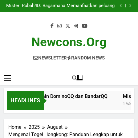
Rahasia Sukses Bermain DominoQQ dan BandarQQ
Skip
Misteri Rubah4D: Bagaimana Memanfaatkan peluang
to
Rakyat 4D: Platform Togel Daring Yang Terpercaya
Mengulas IDNPlay: Ulasan Permainan Poker Tanpa
content
Batas
Rahasia Sukses Bermain DominoQQ dan BandarQQ
Misteri Rubah4D: Bagaimana Memanfaatkan peluang
Rakyat 4D: Platform Togel Daring Yang Terpercaya
Newcons.org
Mengulas IDNPlay: Ulasan Permainan Poker Tanpa
Batas
NEWSLETTER
RANDOM NEWS
sia Sukses Bermain DominoQQ dan BandarQQ
Misteri
HEADLINES
s Ago
1 Week Ago
Home
2025
August
Mengenal Togel Hongkong: Panduan Lengkap untuk