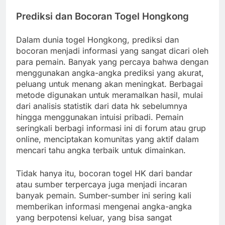
Prediksi dan Bocoran Togel Hongkong
Dalam dunia togel Hongkong, prediksi dan
bocoran menjadi informasi yang sangat dicari oleh
para pemain. Banyak yang percaya bahwa dengan
menggunakan angka-angka prediksi yang akurat,
peluang untuk menang akan meningkat. Berbagai
metode digunakan untuk meramalkan hasil, mulai
dari analisis statistik dari data hk sebelumnya
hingga menggunakan intuisi pribadi. Pemain
seringkali berbagi informasi ini di forum atau grup
online, menciptakan komunitas yang aktif dalam
mencari tahu angka terbaik untuk dimainkan.
Tidak hanya itu, bocoran togel HK dari bandar
atau sumber terpercaya juga menjadi incaran
banyak pemain. Sumber-sumber ini sering kali
memberikan informasi mengenai angka-angka
yang berpotensi keluar, yang bisa sangat