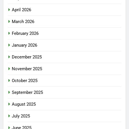
April 2026
March 2026
February 2026
January 2026
December 2025
November 2025
October 2025
September 2025
August 2025
July 2025
June 2025