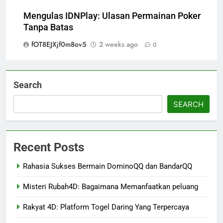
Mengulas IDNPlay: Ulasan Permainan Poker
Tanpa Batas
fOT8EJXjf0m8ov5
2 weeks ago
0
Search
SEARCH
Recent Posts
Rahasia Sukses Bermain DominoQQ dan BandarQQ
Misteri Rubah4D: Bagaimana Memanfaatkan peluang
Rakyat 4D: Platform Togel Daring Yang Terpercaya