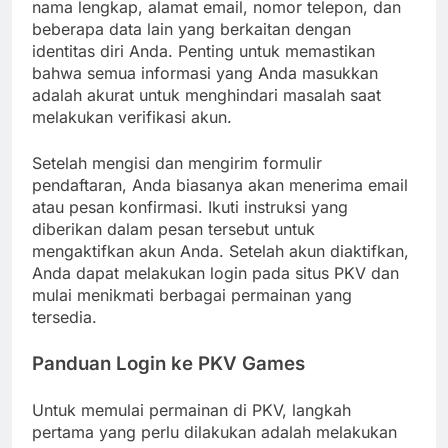
nama lengkap, alamat email, nomor telepon, dan
beberapa data lain yang berkaitan dengan
identitas diri Anda. Penting untuk memastikan
bahwa semua informasi yang Anda masukkan
adalah akurat untuk menghindari masalah saat
melakukan verifikasi akun.
Setelah mengisi dan mengirim formulir
pendaftaran, Anda biasanya akan menerima email
atau pesan konfirmasi. Ikuti instruksi yang
diberikan dalam pesan tersebut untuk
mengaktifkan akun Anda. Setelah akun diaktifkan,
Anda dapat melakukan login pada situs PKV dan
mulai menikmati berbagai permainan yang
tersedia.
Panduan Login ke PKV Games
Untuk memulai permainan di PKV, langkah
pertama yang perlu dilakukan adalah melakukan