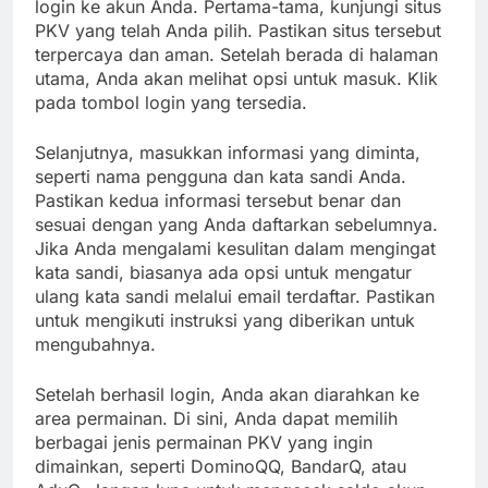
login ke akun Anda. Pertama-tama, kunjungi situs
PKV yang telah Anda pilih. Pastikan situs tersebut
terpercaya dan aman. Setelah berada di halaman
utama, Anda akan melihat opsi untuk masuk. Klik
pada tombol login yang tersedia.
Selanjutnya, masukkan informasi yang diminta,
seperti nama pengguna dan kata sandi Anda.
Pastikan kedua informasi tersebut benar dan
sesuai dengan yang Anda daftarkan sebelumnya.
Jika Anda mengalami kesulitan dalam mengingat
kata sandi, biasanya ada opsi untuk mengatur
ulang kata sandi melalui email terdaftar. Pastikan
untuk mengikuti instruksi yang diberikan untuk
mengubahnya.
Setelah berhasil login, Anda akan diarahkan ke
area permainan. Di sini, Anda dapat memilih
berbagai jenis permainan PKV yang ingin
dimainkan, seperti DominoQQ, BandarQ, atau