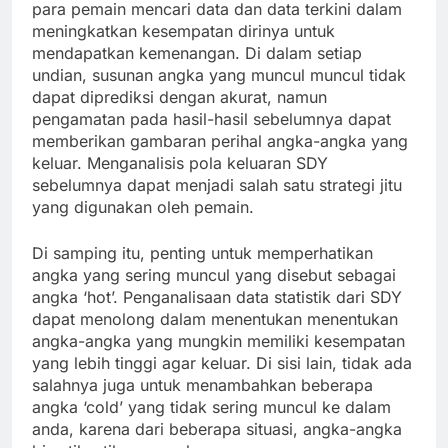
para pemain mencari data dan data terkini dalam
meningkatkan kesempatan dirinya untuk
mendapatkan kemenangan. Di dalam setiap
undian, susunan angka yang muncul muncul tidak
dapat diprediksi dengan akurat, namun
pengamatan pada hasil-hasil sebelumnya dapat
memberikan gambaran perihal angka-angka yang
keluar. Menganalisis pola keluaran SDY
sebelumnya dapat menjadi salah satu strategi jitu
yang digunakan oleh pemain.
Di samping itu, penting untuk memperhatikan
angka yang sering muncul yang disebut sebagai
angka ‘hot’. Penganalisaan data statistik dari SDY
dapat menolong dalam menentukan menentukan
angka-angka yang mungkin memiliki kesempatan
yang lebih tinggi agar keluar. Di sisi lain, tidak ada
salahnya juga untuk menambahkan beberapa
angka ‘cold’ yang tidak sering muncul ke dalam
anda, karena dari beberapa situasi, angka-angka