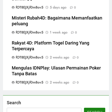
fOT8EJXjf0m8ov5
5 days ago
0
Misteri Rubah4D: Bagaimana Memanfaatkan
peluang
fOT8EJXjf0m8ov5
1 week ago
0
Rakyat 4D: Platform Togel Daring Yang
Terpercaya
fOT8EJXjf0m8ov5
2 weeks ago
0
Mengulas IDNPlay: Ulasan Permainan Poker
Tanpa Batas
fOT8EJXjf0m8ov5
2 weeks ago
0
Search