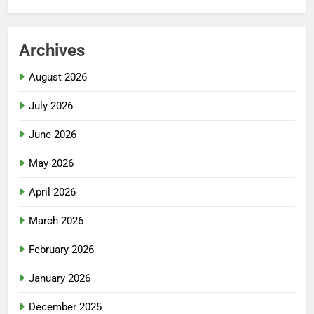
Archives
August 2026
July 2026
June 2026
May 2026
April 2026
March 2026
February 2026
January 2026
December 2025