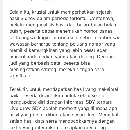
Selain itu, krusial untuk memperhatikan sejarah
hasil Sidney dalam periode tertentu. Contohnya,
melalui menganalisis hasil dari bulan-bulan bulan-
bulan, peserta dapat menemukan nomor panas
serta angka dingin. Informasi tersebut memberikan
wawasan berharga tentang peluang nomor yang
memiliki kemungkinan yang lebih besar agar
muncul pada undian yang akan datang. Dengan
judi yang berbasis data, peserta bisa
meningkatkan strategi mereka dengan cara
signifikan.
Terakhir, untuk mendapatkan hasil yang maksimal
baik, peserta disarankan untuk selalu selalu
mengupdate diri dengan informasi SDY terbaru.
Live draw SDY adalah moment yang di mana apa
hasil yang resmi diberitakan secara live. Mengikuti
setiap hasil data serta mencocokkannya dengan
taktik yang diterapkan diterapkan menolong