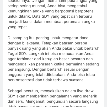
sebelumnya. Dengan memahami pola angka yang
sering sering muncul, Anda bisa mengetahui
kemungkinan angka yang berpotensi berpotensi
untuk ditarik. Data SDY yang tepat dan terbaru
menjadi kunci dalam membuat peramalan angka
yang tepat.
Di samping itu, penting untuk mengatur dana
dengan bijaksana. Tetapkan batasan berapa
banyak uang yang akan Anda pakai untuk bertaruh
Togel SDY. Langkah ini bisa memudahkan Anda
agar terhindar dari kerugian besar-besaran dan
mengendalikan perasaan ketika permainan sedang
berlangsung. Dengan bertaruh sesuai dengan
anggaran yang telah ditetapkan, Anda bisa tetap
berkonsentrasi dan tidak terbawa suasana.
Sebagai penutup, menyaksikan dalam live draw
SDY akan memberikan pengalaman yang menarik
dan seru. Mengamati pengundian secara langsung
tidak hanya sekedar menyediakan kepuasan