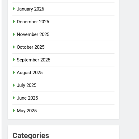
January 2026
December 2025
November 2025
October 2025
September 2025
August 2025
July 2025
June 2025
May 2025
Categories