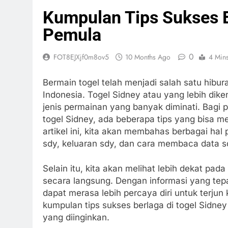
Kumpulan Tips Sukses B
Pemula
0
FOT8EJXjf0m8ov5
10 Months Ago
4 Min
Bermain togel telah menjadi salah satu hibu
Indonesia. Togel Sidney atau yang lebih dik
jenis permainan yang banyak diminati. Bag
togel Sidney, ada beberapa tips yang bisa
artikel ini, kita akan membahas berbagai hal
sdy, keluaran sdy, dan cara membaca data 
Selain itu, kita akan melihat lebih dekat pa
secara langsung. Dengan informasi yang tepat
dapat merasa lebih percaya diri untuk terjun
kumpulan tips sukses berlaga di togel Sidn
yang diinginkan.