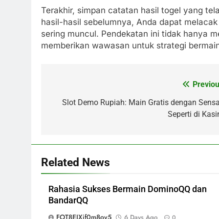
Terakhir, simpan catatan hasil togel yang t
hasil-hasil sebelumnya, Anda dapat melacak
sering muncul. Pendekatan ini tidak hanya me
memberikan wawasan untuk strategi bermain
Previou
Post
navigation
Slot Demo Rupiah: Main Gratis dengan Sensa
Seperti di Kasi
Related News
Rahasia Sukses Bermain DominoQQ dan
BandarQQ
FOT8EJXjf0m8ov5
6 Days Ago
0