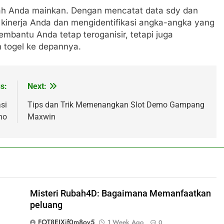
elah Anda mainkan. Dengan mencatat data sdy dan
 kinerja Anda dan mengidentifikasi angka-angka yang
mbantu Anda tetap teroganisir, tetapi juga
 togel ke depannya.
s:
Next:
si
Tips dan Trik Memenangkan Slot Demo Gampang
no
Maxwin
Misteri Rubah4D: Bagaimana Memanfaatkan
peluang
FOT8EJXjf0m8ov5
1 Week Ago
0