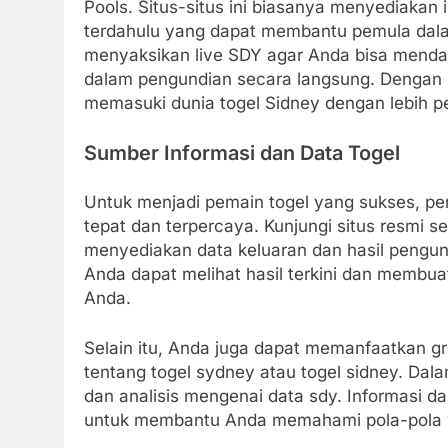
Pools. Situs-situs ini biasanya menyediakan 
terdahulu yang dapat membantu pemula dalam
menyaksikan live SDY agar Anda bisa mendap
dalam pengundian secara langsung. Dengan me
memasuki dunia togel Sidney dengan lebih pe
Sumber Informasi dan Data Togel
Untuk menjadi pemain togel yang sukses, pen
tepat dan terpercaya. Kunjungi situs resmi s
menyediakan data keluaran dan hasil pengund
Anda dapat melihat hasil terkini dan membua
Anda.
Selain itu, Anda juga dapat memanfaatkan 
tentang togel sydney atau togel sidney. Dalam
dan analisis mengenai data sdy. Informasi 
untuk membantu Anda memahami pola-pola y