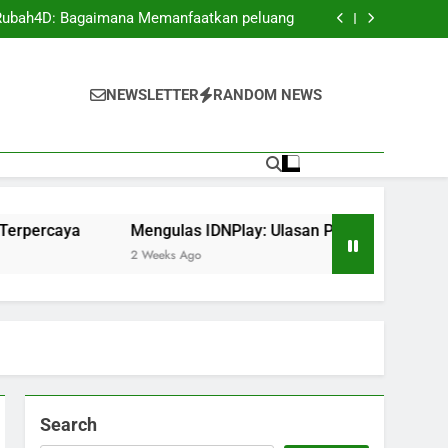
ia Sukses Bermain DominoQQ dan BandarQQ
 Rubah4D: Bagaimana Memanfaatkan peluang
t 4D: Platform Togel Daring Yang Terpercaya
NPlay: Ulasan Permainan Poker Tanpa Batas
ia Sukses Bermain DominoQQ dan BandarQQ
 Rubah4D: Bagaimana Memanfaatkan peluang
NEWSLETTER
RANDOM NEWS
t 4D: Platform Togel Daring Yang Terpercaya
NPlay: Ulasan Permainan Poker Tanpa Batas
rcaya
Mengulas IDNPlay: Ulasan Permainan Poker Tanp
2 Weeks Ago
Search