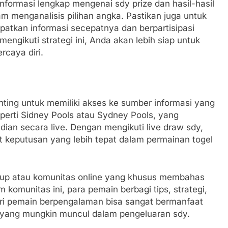
informasi lengkap mengenai sdy prize dan hasil-hasil
 menganalisis pilihan angka. Pastikan juga untuk
atkan informasi secepatnya dan berpartisipasi
ngikuti strategi ini, Anda akan lebih siap untuk
rcaya diri.
ting untuk memiliki akses ke sumber informasi yang
eperti Sidney Pools atau Sydney Pools, yang
ian secara live. Dengan mengikuti live draw sdy,
t keputusan yang lebih tepat dalam permainan togel
grup atau komunitas online yang khusus membahas
 komunitas ini, para pemain berbagi tips, strategi,
dari pemain berpengalaman bisa sangat bermanfaat
ang mungkin muncul dalam pengeluaran sdy.