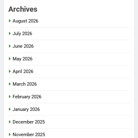
Archives
August 2026
July 2026
June 2026
May 2026
April 2026
March 2026
February 2026
January 2026
December 2025
November 2025