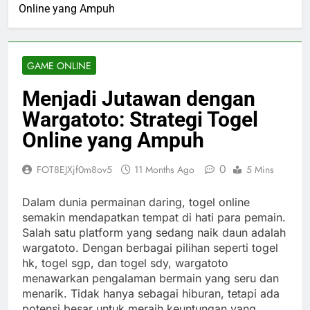
Online yang Ampuh
GAME ONLINE
Menjadi Jutawan dengan
Wargatoto: Strategi Togel
Online yang Ampuh
0
FOT8EJXjf0m8ov5
11 Months Ago
5 Mins
Dalam dunia permainan daring, togel online
semakin mendapatkan tempat di hati para pemain.
Salah satu platform yang sedang naik daun adalah
wargatoto. Dengan berbagai pilihan seperti togel
hk, togel sgp, dan togel sdy, wargatoto
menawarkan pengalaman bermain yang seru dan
menarik. Tidak hanya sebagai hiburan, tetapi ada
potensi besar untuk meraih keuntungan yang