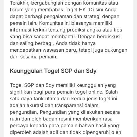
Terakhir, bergabunglah dengan komunitas atau
forum yang membahas Togel HK. Di sini Anda
dapat berbagi pengalaman dan strategi dengan
pemain lain. Komunitas ini biasanya memiliki
informasi terkini tentang prediksi angka atau tips
yang bisa sangat membantu. Dengan berdiskusi
dan saling berbagi, Anda tidak hanya
mendapatkan wawasan baru, tetapi juga dukungan
dari sesama pemain.
Keunggulan Togel SGP dan Sdy
Togel SGP dan Sdy memiliki keunggulan yang
signifikan bagi para pemain togel online. Salah
satu daya tarik utama dari kedua jenis togel ini
adalah akurasi dan transparansi dalam
pengundian. Pengundian yang dilakukan secara
rutin dan oleh badan resmi memberikan rasa
percaya kepada para pemain bahwa hasil yang
diperoleh adalah adil dan tidak dipengaruhi oleh