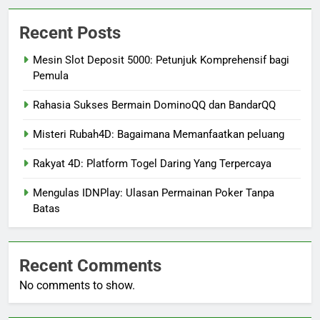
Recent Posts
Mesin Slot Deposit 5000: Petunjuk Komprehensif bagi
Pemula
Rahasia Sukses Bermain DominoQQ dan BandarQQ
Misteri Rubah4D: Bagaimana Memanfaatkan peluang
Rakyat 4D: Platform Togel Daring Yang Terpercaya
Mengulas IDNPlay: Ulasan Permainan Poker Tanpa
Batas
Recent Comments
No comments to show.