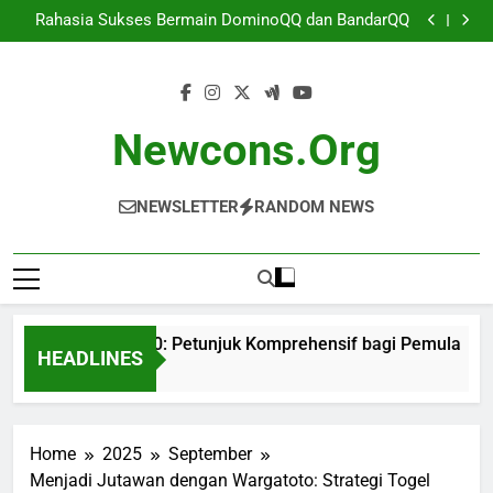
Mesin Slot Deposit 5000: Petunjuk Komprehensif bagi
Skip
Pemula
Rahasia Sukses Bermain DominoQQ dan BandarQQ
to
Misteri Rubah4D: Bagaimana Memanfaatkan peluang
Rakyat 4D: Platform Togel Daring Yang Terpercaya
content
Mesin Slot Deposit 5000: Petunjuk Komprehensif bagi
Pemula
Rahasia Sukses Bermain DominoQQ dan BandarQQ
Misteri Rubah4D: Bagaimana Memanfaatkan peluang
Newcons.org
Rakyat 4D: Platform Togel Daring Yang Terpercaya
NEWSLETTER
RANDOM NEWS
 Slot Deposit 5000: Petunjuk Komprehensif bagi Pemula
HEADLINES
go
Home
2025
September
Menjadi Jutawan dengan Wargatoto: Strategi Togel