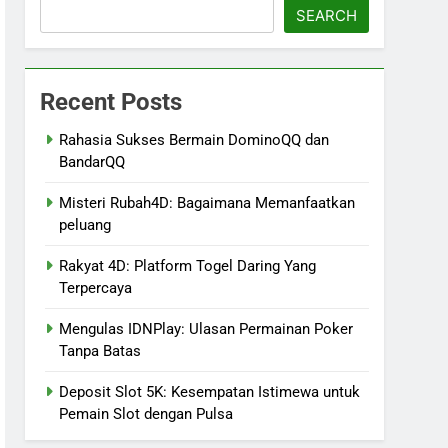
SEARCH
Recent Posts
Rahasia Sukses Bermain DominoQQ dan
BandarQQ
Misteri Rubah4D: Bagaimana Memanfaatkan
peluang
Rakyat 4D: Platform Togel Daring Yang
Terpercaya
Mengulas IDNPlay: Ulasan Permainan Poker
Tanpa Batas
Deposit Slot 5K: Kesempatan Istimewa untuk
Pemain Slot dengan Pulsa