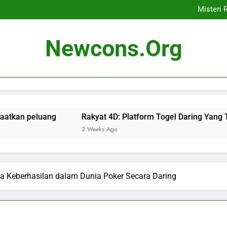
Rahas
Misteri
Rakya
Mengulas ID
Rahas
Newcons.org
Misteri
Rakya
Mengulas ID
eluang
Rakyat 4D: Platform Togel Daring Yang Terperca
2 Weeks Ago
ia Keberhasilan dalam Dunia Poker Secara Daring