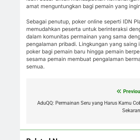
amat menguntungkan bagi pemain yang ingi
Sebagai penutup, poker online seperti IDN 
memudahkan peserta untuk berinteraksi den
dalam komunitas permainan yang sama dengan 
pengalaman pribadi. Lingkungan yang saing
poker bagi pemain baru hingga pemain berpe
sesama pemain membuat pengalaman bermain 
semua.
Previou
Post
navigation
AduQQ: Permainan Seru yang Harus Kamu Co
Sekaran