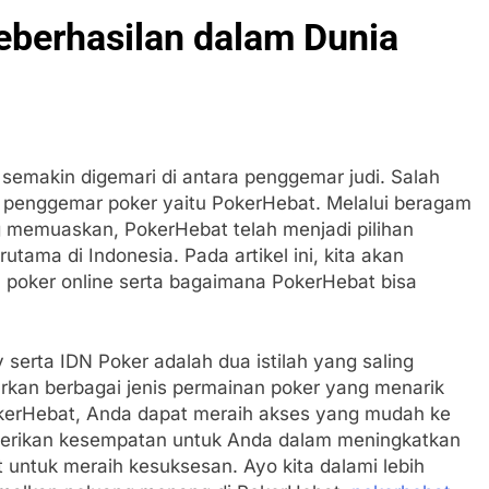
eberhasilan dalam Dunia
ne semakin digemari di antara penggemar judi. Salah
k penggemar poker yaitu PokerHebat. Melalui beragam
 memuaskan, PokerHebat telah menjadi pilihan
tama di Indonesia. Pada artikel ini, kita akan
a poker online serta bagaimana PokerHebat bisa
 serta IDN Poker adalah dua istilah yang saling
kan berbagai jenis permainan poker yang menarik
okerHebat, Anda dapat meraih akses yang mudah ke
berikan kesempatan untuk Anda dalam meningkatkan
t untuk meraih kesuksesan. Ayo kita dalami lebih