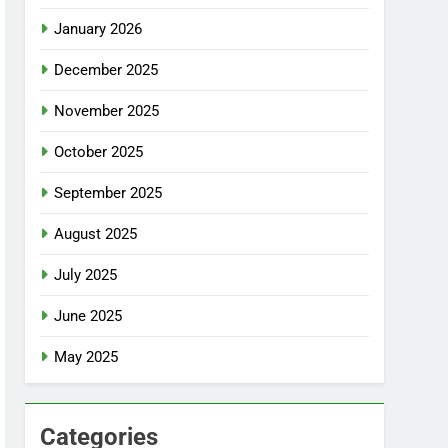
January 2026
December 2025
November 2025
October 2025
September 2025
August 2025
July 2025
June 2025
May 2025
Categories