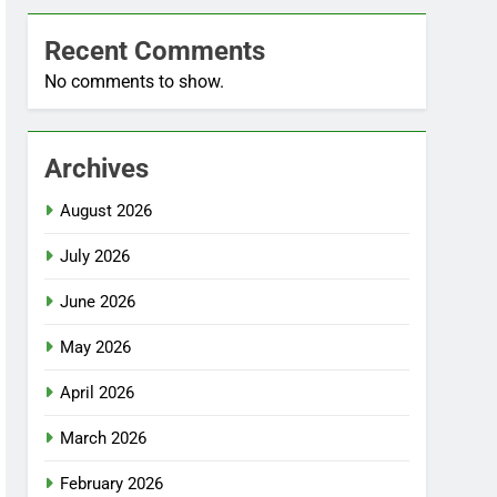
Recent Comments
No comments to show.
Archives
August 2026
July 2026
June 2026
May 2026
April 2026
March 2026
February 2026