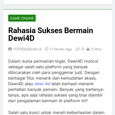
GAME ONLINE
Rahasia Sukses Bermain
Dewi4D
0
FOT8EJXjf0m8ov5
11 Months Ago
5 Mins
Dalam dunia permainan togel, Dewi4D muncul
sebagai salah satu platform yang banyak
dibicarakan oleh para penggemar judi. Dengan
berbagai fitur menarik dan kemudahan akses,
Dewi4D atau
dewi 4d
telah berhasil menarik
perhatian banyak pemain. Banyak yang bertanya-
tanya, apa saja rahasia sukses yang bisa diambil
dari pengalaman bermain di platform ini?
Salah satu kunci untuk meraih keberhasilan dalam