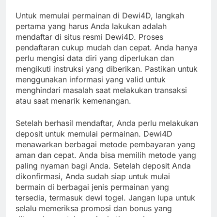
Untuk memulai permainan di Dewi4D, langkah
pertama yang harus Anda lakukan adalah
mendaftar di situs resmi Dewi4D. Proses
pendaftaran cukup mudah dan cepat. Anda hanya
perlu mengisi data diri yang diperlukan dan
mengikuti instruksi yang diberikan. Pastikan untuk
menggunakan informasi yang valid untuk
menghindari masalah saat melakukan transaksi
atau saat menarik kemenangan.
Setelah berhasil mendaftar, Anda perlu melakukan
deposit untuk memulai permainan. Dewi4D
menawarkan berbagai metode pembayaran yang
aman dan cepat. Anda bisa memilih metode yang
paling nyaman bagi Anda. Setelah deposit Anda
dikonfirmasi, Anda sudah siap untuk mulai
bermain di berbagai jenis permainan yang
tersedia, termasuk dewi togel. Jangan lupa untuk
selalu memeriksa promosi dan bonus yang