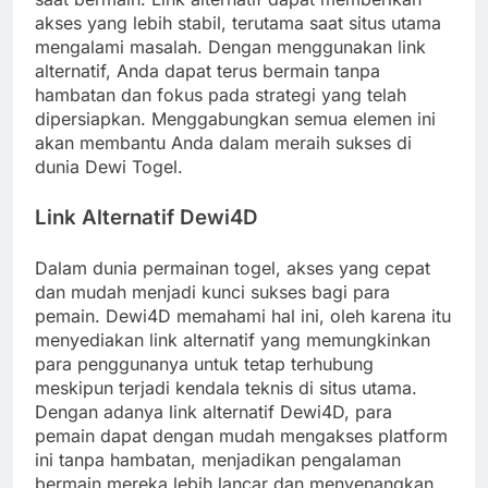
akses yang lebih stabil, terutama saat situs utama
mengalami masalah. Dengan menggunakan link
alternatif, Anda dapat terus bermain tanpa
hambatan dan fokus pada strategi yang telah
dipersiapkan. Menggabungkan semua elemen ini
akan membantu Anda dalam meraih sukses di
dunia Dewi Togel.
Link Alternatif Dewi4D
Dalam dunia permainan togel, akses yang cepat
dan mudah menjadi kunci sukses bagi para
pemain. Dewi4D memahami hal ini, oleh karena itu
menyediakan link alternatif yang memungkinkan
para penggunanya untuk tetap terhubung
meskipun terjadi kendala teknis di situs utama.
Dengan adanya link alternatif Dewi4D, para
pemain dapat dengan mudah mengakses platform
ini tanpa hambatan, menjadikan pengalaman
bermain mereka lebih lancar dan menyenangkan.