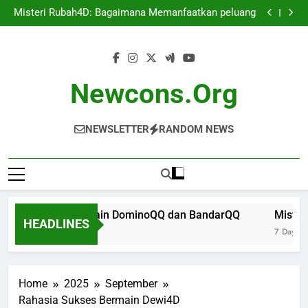
Rahasia Sukses Bermain DominoQQ dan BandarQQ
Skip
Misteri Rubah4D: Bagaimana Memanfaatkan peluang
to
Rakyat 4D: Platform Togel Daring Yang Terpercaya
Mengulas IDNPlay: Ulasan Permainan Poker Tanpa
content
Batas
Rahasia Sukses Bermain DominoQQ dan BandarQQ
Misteri Rubah4D: Bagaimana Memanfaatkan peluang
Rakyat 4D: Platform Togel Daring Yang Terpercaya
Newcons.org
Mengulas IDNPlay: Ulasan Permainan Poker Tanpa
Batas
NEWSLETTER
RANDOM NEWS
sia Sukses Bermain DominoQQ dan BandarQQ
Misteri
HEADLINES
s Ago
7 Days Ago
Home
2025
September
Rahasia Sukses Bermain Dewi4D