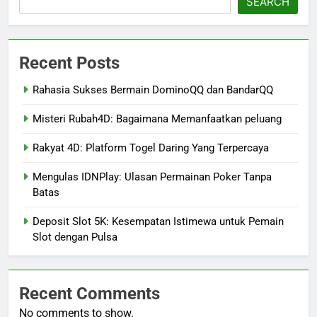
SEARCH
Recent Posts
Rahasia Sukses Bermain DominoQQ dan BandarQQ
Misteri Rubah4D: Bagaimana Memanfaatkan peluang
Rakyat 4D: Platform Togel Daring Yang Terpercaya
Mengulas IDNPlay: Ulasan Permainan Poker Tanpa
Batas
Deposit Slot 5K: Kesempatan Istimewa untuk Pemain
Slot dengan Pulsa
Recent Comments
No comments to show.