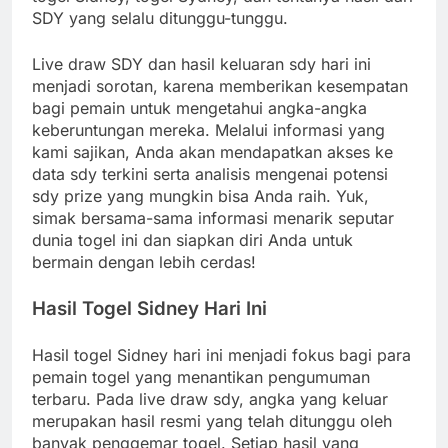
SDY yang selalu ditunggu-tunggu.
Live draw SDY dan hasil keluaran sdy hari ini
menjadi sorotan, karena memberikan kesempatan
bagi pemain untuk mengetahui angka-angka
keberuntungan mereka. Melalui informasi yang
kami sajikan, Anda akan mendapatkan akses ke
data sdy terkini serta analisis mengenai potensi
sdy prize yang mungkin bisa Anda raih. Yuk,
simak bersama-sama informasi menarik seputar
dunia togel ini dan siapkan diri Anda untuk
bermain dengan lebih cerdas!
Hasil Togel Sidney Hari Ini
Hasil togel Sidney hari ini menjadi fokus bagi para
pemain togel yang menantikan pengumuman
terbaru. Pada live draw sdy, angka yang keluar
merupakan hasil resmi yang telah ditunggu oleh
banyak penggemar togel. Setiap hasil yang