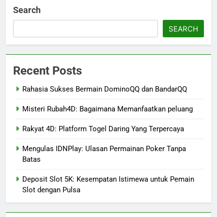
Search
SEARCH
Recent Posts
Rahasia Sukses Bermain DominoQQ dan BandarQQ
Misteri Rubah4D: Bagaimana Memanfaatkan peluang
Rakyat 4D: Platform Togel Daring Yang Terpercaya
Mengulas IDNPlay: Ulasan Permainan Poker Tanpa
Batas
Deposit Slot 5K: Kesempatan Istimewa untuk Pemain
Slot dengan Pulsa