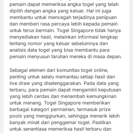
pemain dapat memeriksa angka togel yang telah
dipilih dengan angka yang keluar. Hal ini juga
membantu untuk mencegah terjadinya penipuan
dan memberi rasa percaya lebih kepada pemain
untuk terus bermain. Togel Singapore tidak hanya
menyediakan hasil, melainkan informasi lengkap
tentang nomor yang keluar sebelumnya dan
analisis data togel yang bisa membantu para
pemain menyusun taruhan mereka di masa depan.
Sebagai elemen dari komunitas togel online,
penting untuk selalu memantau setiap hasil dan
live draw yang diselenggarakan. Pada data yang
terbaru, para pemain dapat mengambil keputusan
yang lebih cerdas dan menambah kemungkinan
untuk menang. Togel Singapore memberikan
berbagai kategori permainan, termasuk prize
pools yang menggiurkan, sehingga menarik lebih
banyak minat dari penggemar togel. Pastikan
untuk senantiasa memeriksa hasil terbaru dan