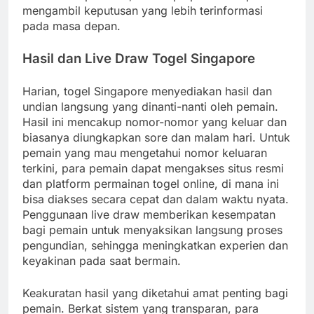
mengambil keputusan yang lebih terinformasi
pada masa depan.
Hasil dan Live Draw Togel Singapore
Harian, togel Singapore menyediakan hasil dan
undian langsung yang dinanti-nanti oleh pemain.
Hasil ini mencakup nomor-nomor yang keluar dan
biasanya diungkapkan sore dan malam hari. Untuk
pemain yang mau mengetahui nomor keluaran
terkini, para pemain dapat mengakses situs resmi
dan platform permainan togel online, di mana ini
bisa diakses secara cepat dan dalam waktu nyata.
Penggunaan live draw memberikan kesempatan
bagi pemain untuk menyaksikan langsung proses
pengundian, sehingga meningkatkan experien dan
keyakinan pada saat bermain.
Keakuratan hasil yang diketahui amat penting bagi
pemain. Berkat sistem yang transparan, para