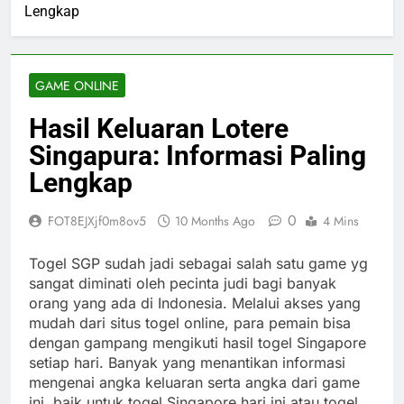
Lengkap
GAME ONLINE
Hasil Keluaran Lotere
Singapura: Informasi Paling
Lengkap
0
FOT8EJXjf0m8ov5
10 Months Ago
4 Mins
Togel SGP sudah jadi sebagai salah satu game yg
sangat diminati oleh pecinta judi bagi banyak
orang yang ada di Indonesia. Melalui akses yang
mudah dari situs togel online, para pemain bisa
dengan gampang mengikuti hasil togel Singapore
setiap hari. Banyak yang menantikan informasi
mengenai angka keluaran serta angka dari game
ini, baik untuk togel Singapore hari ini atau togel