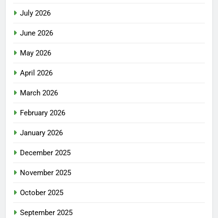
July 2026
June 2026
May 2026
April 2026
March 2026
February 2026
January 2026
December 2025
November 2025
October 2025
September 2025