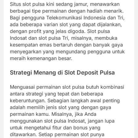
Situs slot pulsa kini sedang jamur, menawarkan
berbagai tipe permainan dengan hadiah menarik.
Bagi pengguna Telekomunikasi Indonesia dan Tri,
ada beberapa varian slot yang dapat dijalankan,
dengan profit yang jelas digoda. Slot pulsa
Indosat dan slot pulsa Tri, misalnya, membuka
kesempatan emas bertaruh dengan banyak gaya
menyegarkan yang mengundang pengguna untuk
meraih kemenangan besar.
Strategi Menang di Slot Deposit Pulsa
Menguasai permainan slot pulsa butuh kombinasi
antara strategi yang tepat dan beberapa
keberuntungan. Sebagian langkah awal penting
adalah memilih jenis slot yang dengan gaya
permainan kamu. Misalnya, jika Anda
menggunakan slot pulsa Indosat, jangan lupa
untuk mengetahui fitur dan bonus yang
ditawarkan. Setiap permainan slot punya