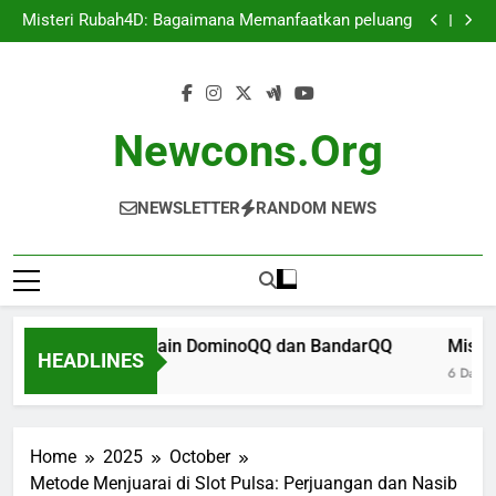
Rahasia Sukses Bermain DominoQQ dan BandarQQ
Skip
Misteri Rubah4D: Bagaimana Memanfaatkan peluang
to
Rakyat 4D: Platform Togel Daring Yang Terpercaya
Mengulas IDNPlay: Ulasan Permainan Poker Tanpa
content
Batas
Rahasia Sukses Bermain DominoQQ dan BandarQQ
Misteri Rubah4D: Bagaimana Memanfaatkan peluang
Rakyat 4D: Platform Togel Daring Yang Terpercaya
Newcons.org
Mengulas IDNPlay: Ulasan Permainan Poker Tanpa
Batas
NEWSLETTER
RANDOM NEWS
asia Sukses Bermain DominoQQ dan BandarQQ
Mister
HEADLINES
ys Ago
6 Days A
Home
2025
October
Metode Menjuarai di Slot Pulsa: Perjuangan dan Nasib