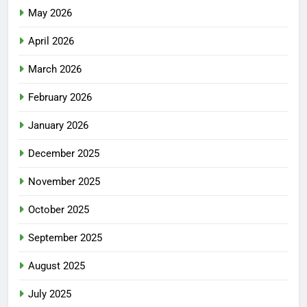
May 2026
April 2026
March 2026
February 2026
January 2026
December 2025
November 2025
October 2025
September 2025
August 2025
July 2025