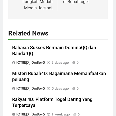
Langkah Mudah
di Bupatitogel
Meraih Jackpot
Related News
Rahasia Sukses Bermain DominoQQ dan
BandarQQ
fOT8EJXjf0m8ov5
3 days ago
0
Misteri Rubah4D: Bagaimana Memanfaatkan
peluang
fOT8EJXjf0m8ov5
5 days ago
0
Rakyat 4D: Platform Togel Daring Yang
Terpercaya
fOT8EJXjf0m8ov5
1 week ago
0