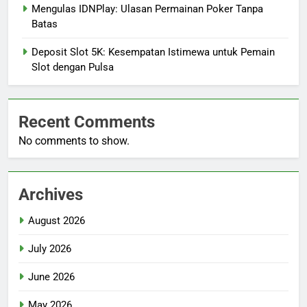
Mengulas IDNPlay: Ulasan Permainan Poker Tanpa
Batas
Deposit Slot 5K: Kesempatan Istimewa untuk Pemain
Slot dengan Pulsa
Recent Comments
No comments to show.
Archives
August 2026
July 2026
June 2026
May 2026