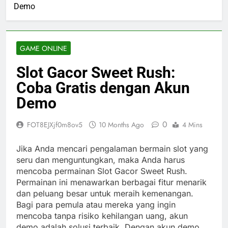
Demo
GAME ONLINE
Slot Gacor Sweet Rush:
Coba Gratis dengan Akun
Demo
0
FOT8EJXjf0m8ov5
10 Months Ago
4 Mins
Jika Anda mencari pengalaman bermain slot yang
seru dan menguntungkan, maka Anda harus
mencoba permainan Slot Gacor Sweet Rush.
Permainan ini menawarkan berbagai fitur menarik
dan peluang besar untuk meraih kemenangan.
Bagi para pemula atau mereka yang ingin
mencoba tanpa risiko kehilangan uang, akun
demo adalah solusi terbaik. Dengan akun demo,