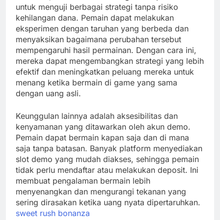
untuk menguji berbagai strategi tanpa risiko
kehilangan dana. Pemain dapat melakukan
eksperimen dengan taruhan yang berbeda dan
menyaksikan bagaimana perubahan tersebut
mempengaruhi hasil permainan. Dengan cara ini,
mereka dapat mengembangkan strategi yang lebih
efektif dan meningkatkan peluang mereka untuk
menang ketika bermain di game yang sama
dengan uang asli.
Keunggulan lainnya adalah aksesibilitas dan
kenyamanan yang ditawarkan oleh akun demo.
Pemain dapat bermain kapan saja dan di mana
saja tanpa batasan. Banyak platform menyediakan
slot demo yang mudah diakses, sehingga pemain
tidak perlu mendaftar atau melakukan deposit. Ini
membuat pengalaman bermain lebih
menyenangkan dan mengurangi tekanan yang
sering dirasakan ketika uang nyata dipertaruhkan.
sweet rush bonanza