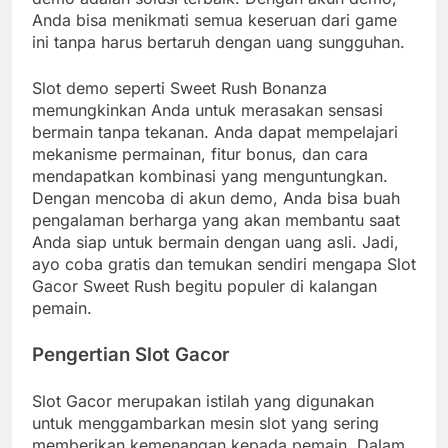
Anda bisa menikmati semua keseruan dari game
ini tanpa harus bertaruh dengan uang sungguhan.
Slot demo seperti Sweet Rush Bonanza
memungkinkan Anda untuk merasakan sensasi
bermain tanpa tekanan. Anda dapat mempelajari
mekanisme permainan, fitur bonus, dan cara
mendapatkan kombinasi yang menguntungkan.
Dengan mencoba di akun demo, Anda bisa buah
pengalaman berharga yang akan membantu saat
Anda siap untuk bermain dengan uang asli. Jadi,
ayo coba gratis dan temukan sendiri mengapa Slot
Gacor Sweet Rush begitu populer di kalangan
pemain.
Pengertian Slot Gacor
Slot Gacor merupakan istilah yang digunakan
untuk menggambarkan mesin slot yang sering
memberikan kemenangan kepada pemain. Dalam