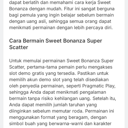
dapat berlatih dan memahami cara kerja Sweet
Bonanza dengan mudah. Fitur ini sangat berguna
bagi pemula yang ingin belajar sebelum bermain
dengan uang asli, sehingga semua orang dapat
menikmati permainan dengan lebih percaya diri.
Cara Bermain Sweet Bonanza Super
Scatter
Untuk memulai permainan Sweet Bonanza Super
Scatter, pertama-tama pemain perlu mengakses
slot demo gratis yang tersedia. Pastikan untuk
memilih akun demo slot yang telah disediakan
oleh penyedia permainan, seperti Pragmatic Play,
sehingga Anda dapat menikmati pengalaman
bermain tanpa risiko kehilangan uang. Setelah itu,
Anda dapat memilih jumlah taruhan yang
diinginkan sebelum memutar roda. Permainan ini
menggunakan format yang beragam, dengan
simbol buah yang berwarna-warni dan karakter