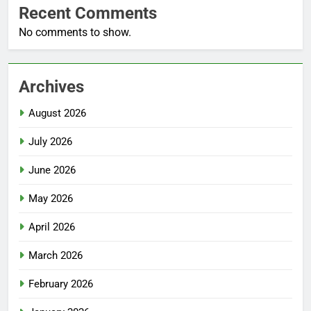
Recent Comments
No comments to show.
Archives
August 2026
July 2026
June 2026
May 2026
April 2026
March 2026
February 2026