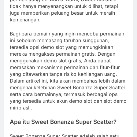
tidak hanya menyenangkan untuk dilihat, tetapi
juga memberikan peluang besar untuk meraih
kemenangan.
Bagi para pemain yang ingin mencoba permainan
ini sebelum memasang taruhan sungguhan,
tersedia opsi demo slot yang memungkinkan
mereka mengakses permainan gratis. Dengan
menggunakan demo slot gratis, Anda dapat
merasakan mekanisme permainan dan fitur-fitur
yang ditawarkan tanpa risiko kehilangan uang.
Dalam artikel ini, kita akan membahas lebih dalam
mengenai kelebihan Sweet Bonanza Super Scatter
serta cara bermainnya, termasuk berbagai opsi
yang tersedia untuk akun demo slot dan slot demo
mirip asli.
Apa itu Sweet Bonanza Super Scatter?
Sweet Bonanza Super Scatter adalah salah satu