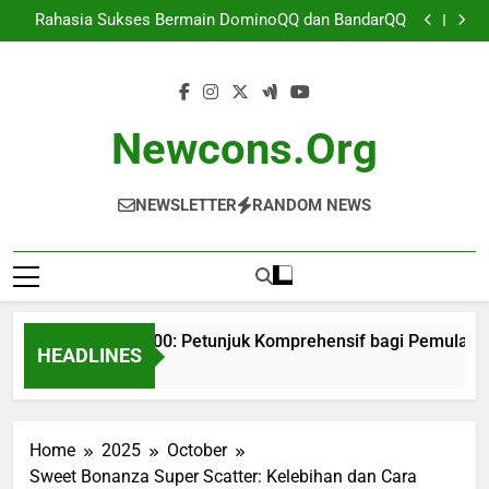
Mesin Slot Deposit 5000: Petunjuk Komprehensif bagi
Skip
Pemula
Rahasia Sukses Bermain DominoQQ dan BandarQQ
to
Misteri Rubah4D: Bagaimana Memanfaatkan peluang
Rakyat 4D: Platform Togel Daring Yang Terpercaya
content
Mesin Slot Deposit 5000: Petunjuk Komprehensif bagi
Pemula
Rahasia Sukses Bermain DominoQQ dan BandarQQ
Misteri Rubah4D: Bagaimana Memanfaatkan peluang
Newcons.org
Rakyat 4D: Platform Togel Daring Yang Terpercaya
NEWSLETTER
RANDOM NEWS
n Slot Deposit 5000: Petunjuk Komprehensif bagi Pemula
HEADLINES
ours Ago
Home
2025
October
Sweet Bonanza Super Scatter: Kelebihan dan Cara