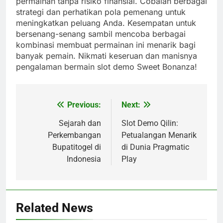
permainan tanpa risiko finansial. Cobalah berbagai
strategi dan perhatikan pola pemenang untuk
meningkatkan peluang Anda. Kesempatan untuk
bersenang-senang sambil mencoba berbagai
kombinasi membuat permainan ini menarik bagi
banyak pemain. Nikmati keseruan dan manisnya
pengalaman bermain slot demo Sweet Bonanza!
Previous:
Next:
Post
navigation
Sejarah dan
Slot Demo Qilin:
Perkembangan
Petualangan Menarik
Bupatitogel di
di Dunia Pragmatic
Indonesia
Play
Related News