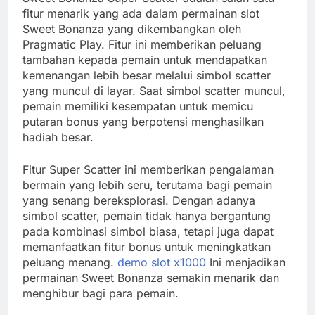
fitur menarik yang ada dalam permainan slot
Sweet Bonanza yang dikembangkan oleh
Pragmatic Play. Fitur ini memberikan peluang
tambahan kepada pemain untuk mendapatkan
kemenangan lebih besar melalui simbol scatter
yang muncul di layar. Saat simbol scatter muncul,
pemain memiliki kesempatan untuk memicu
putaran bonus yang berpotensi menghasilkan
hadiah besar.
Fitur Super Scatter ini memberikan pengalaman
bermain yang lebih seru, terutama bagi pemain
yang senang bereksplorasi. Dengan adanya
simbol scatter, pemain tidak hanya bergantung
pada kombinasi simbol biasa, tetapi juga dapat
memanfaatkan fitur bonus untuk meningkatkan
peluang menang.
demo slot x1000
Ini menjadikan
permainan Sweet Bonanza semakin menarik dan
menghibur bagi para pemain.