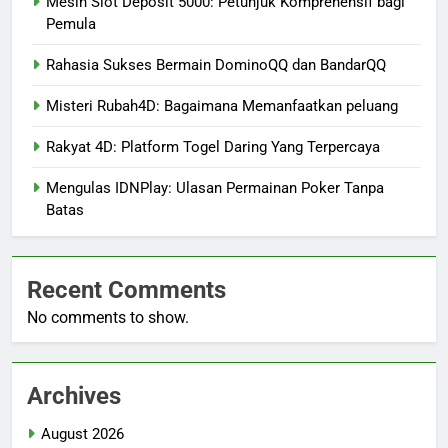
Mesin Slot Deposit 5000: Petunjuk Komprehensif bagi
Pemula
Rahasia Sukses Bermain DominoQQ dan BandarQQ
Misteri Rubah4D: Bagaimana Memanfaatkan peluang
Rakyat 4D: Platform Togel Daring Yang Terpercaya
Mengulas IDNPlay: Ulasan Permainan Poker Tanpa
Batas
Recent Comments
No comments to show.
Archives
August 2026