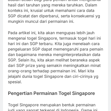
hasil dari taruhan yang mereka taruhkan. Dalam
konteks ini, krusial untuk memahami cara data
SGP dicatat dan diperbarui, serta konsekuensi yg
mungkin muncul dari permainan ini.
Pada artikel ini, kita akan mengupas lebih jauh
mengenai togel Singapore, termasuk togel hari ini
hari ini dan SGP terbaru. Kita juga menelaah cara
pengeluaran SGP dapat memengaruhi para pemain
dan bagaimana mereka menginterpretasikan data
SGP. Selain itu, kita akan melihat beraneka aspek
dari SGP prize yang semakin meningkatkan minat
orang-orang terhadap permainan ini. Mari kita
jelajahi dunia togel Singapore dan ciri-cirinya yg
spesial.
Pengertian Permainan Togel Singapore
Togel Singapore merupakan bentuk permainan
judi yang sangat terkenal di Indonesia. Game ini