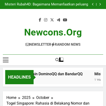
Rahasia Sukses Bermain DominoQQ dan BandarQQ
Skip
Misteri Rubah4D: Bagaimana Memanfaatkan peluang
to
Rakyat 4D: Platform Togel Daring Yang Terpercaya
Mengulas IDNPlay: Ulasan Permainan Poker Tanpa
content
Batas
Rahasia Sukses Bermain DominoQQ dan BandarQQ
Misteri Rubah4D: Bagaimana Memanfaatkan peluang
Rakyat 4D: Platform Togel Daring Yang Terpercaya
Newcons.org
Mengulas IDNPlay: Ulasan Permainan Poker Tanpa
Batas
NEWSLETTER
RANDOM NEWS
asia Sukses Bermain DominoQQ dan BandarQQ
Misteri
HEADLINES
s Ago
1 Week Ag
Home
2025
October
Togel Singapore: Rahasia di Belakang Nomor dan