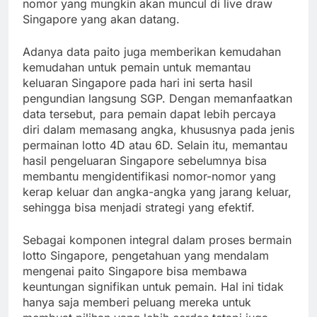
nomor yang mungkin akan muncul di live draw
Singapore yang akan datang.
Adanya data paito juga memberikan kemudahan
kemudahan untuk pemain untuk memantau
keluaran Singapore pada hari ini serta hasil
pengundian langsung SGP. Dengan memanfaatkan
data tersebut, para pemain dapat lebih percaya
diri dalam memasang angka, khususnya pada jenis
permainan lotto 4D atau 6D. Selain itu, memantau
hasil pengeluaran Singapore sebelumnya bisa
membantu mengidentifikasi nomor-nomor yang
kerap keluar dan angka-angka yang jarang keluar,
sehingga bisa menjadi strategi yang efektif.
Sebagai komponen integral dalam proses bermain
lotto Singapore, pengetahuan yang mendalam
mengenai paito Singapore bisa membawa
keuntungan signifikan untuk pemain. Hal ini tidak
hanya saja memberi peluang mereka untuk