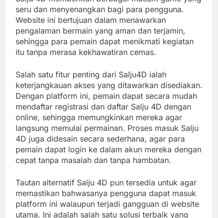
seru dan menyenangkan bagi para pengguna.
Website ini bertujuan dalam menawarkan
pengalaman bermain yang aman dan terjamin,
sehingga para pemain dapat menikmati kegiatan
itu tanpa merasa kekhawatiran cemas.
Salah satu fitur penting dari Salju4D ialah
keterjangkauan akses yang ditawarkan disediakan.
Dengan platform ini, pemain dapat secara mudah
mendaftar registrasi dan daftar Salju 4D dengan
online, sehingga memungkinkan mereka agar
langsung memulai permainan. Proses masuk Salju
4D juga didesain secara sederhana, agar para
pemain dapat login ke dalam akun mereka dengan
cepat tanpa masalah dan tanpa hambatan.
Tautan alternatif Salju 4D pun tersedia untuk agar
memastikan bahwasanya pengguna dapat masuk
platform ini walaupun terjadi gangguan di website
utama. Ini adalah salah satu solusi terbaik yang