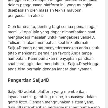
dalam penggunaan platform ini, yang mungkin
disebabkan oleh masalah teknis maupun
pengecualian akses.
Oleh karena itu, penting bagi semua pemain agar
memiliki opsi lain yang dapat dimanfaatkan saat
menghadapi masalah untuk mengakses Salju4D.
Tulisan ini akan membahas soal link alternatif
Salju4D yang dapat menyederhanakan anda untuk
tetap menikmati permainan favorit Anda tanpa
hambatan. Kami pun akan menyajikan panduan
soal cara login dan mendaftar di Salju4D sehingga
anda bisa bermain dengan lancar dan nyaman.
Pengertian Salju4D
Salju 4D adalah platform yang memberikan
layanan untuk gambling online, khususnya dalam
game lotto. Dengan menggunakan sistem yang,
Salju 4D memberikan berbagai macam game yang