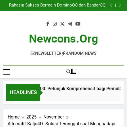
Mesin Slot Deposit 5000: Petunjuk Komprehensif bagi
Skip
Pemula
Rahasia Sukses Bermain DominoQQ dan BandarQQ
to
Misteri Rubah4D: Bagaimana Memanfaatkan peluang
Rakyat 4D: Platform Togel Daring Yang Terpercaya
content
Mesin Slot Deposit 5000: Petunjuk Komprehensif bagi
Pemula
Rahasia Sukses Bermain DominoQQ dan BandarQQ
Misteri Rubah4D: Bagaimana Memanfaatkan peluang
Newcons.org
Rakyat 4D: Platform Togel Daring Yang Terpercaya
NEWSLETTER
RANDOM NEWS
in Slot Deposit 5000: Petunjuk Komprehensif bagi Pemula
HEADLINES
ours Ago
Home
2025
November
Alternatif Salju4D: Solusi Terunggul saat Menghadapi