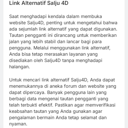
Link Alternatif Salju 4D
Saat menghadapi kendala dalam membuka
website Salju4D, penting untuk mengetahui bahwa
ada sejumlah link alternatif yang dapat digunakan.
Tautan pengganti ini dirancang untuk memberikan
jalan yang lebih stabil dan lancar bagi para
pengguna. Melalui menggunakan link alternatif,
Anda bisa tetap merasakan layanan yang
disediakan oleh Salju4D tanpa menghadapi
halangan.
Untuk mencari link alternatif Salju4D, Anda dapat
menemukannya di aneka forum dan website yang
dapat dipercaya. Banyak pengguna lain yang
berbagi data mengenai tautan pengganti yang
telah terbukti efektif. Pastikan agar memverifikasi
keabsahan tautan yang Anda gunakan agar
pengalaman bermain Anda tetap selamat dan
nyaman.