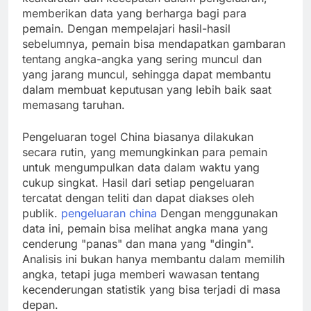
memberikan data yang berharga bagi para
pemain. Dengan mempelajari hasil-hasil
sebelumnya, pemain bisa mendapatkan gambaran
tentang angka-angka yang sering muncul dan
yang jarang muncul, sehingga dapat membantu
dalam membuat keputusan yang lebih baik saat
memasang taruhan.
Pengeluaran togel China biasanya dilakukan
secara rutin, yang memungkinkan para pemain
untuk mengumpulkan data dalam waktu yang
cukup singkat. Hasil dari setiap pengeluaran
tercatat dengan teliti dan dapat diakses oleh
publik.
pengeluaran china
Dengan menggunakan
data ini, pemain bisa melihat angka mana yang
cenderung "panas" dan mana yang "dingin".
Analisis ini bukan hanya membantu dalam memilih
angka, tetapi juga memberi wawasan tentang
kecenderungan statistik yang bisa terjadi di masa
depan.