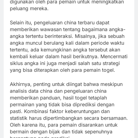
digunakan oleh para pemain untuk meningkatkan
peluang mereka.
Selain itu, pengeluaran china terbaru dapat
memberikan wawasan tentang bagaimana angka-
angka tertentu berinteraksi. Misalnya, jika sebuah
angka muncul berulang kali dalam periode waktu
tertentu, ada kemungkinan angka tersebut akan
kembali keluar dalam hasil berikutnya. Mencermati
siklus angka ini juga menjadi salah satu strategi
yang bisa diterapkan oleh para pemain togel.
Akhirnya, penting untuk diingat bahwa meskipun
analisis data china dan pengeluaran china
memberikan panduan, hasil togel tetaplah
permainan yang tidak bisa diprediksi dengan
pasti. Kombinasi faktor keberuntungan dan
statistik harus dipertimbangkan secara bersamaan.
Oleh karena itu, para pemain disarankan untuk
bermain dengan bijak dan tidak sepenuhnya