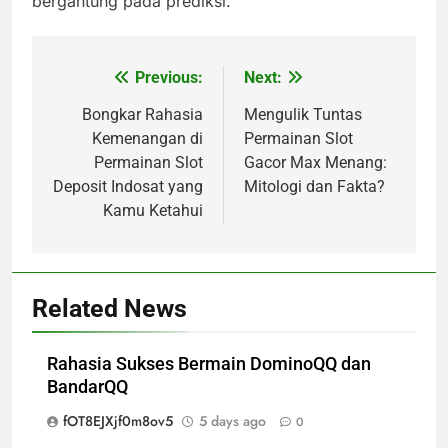
bergantung pada prediksi.
Previous:
Next:
Post
navigation
Bongkar Rahasia
Mengulik Tuntas
Kemenangan di
Permainan Slot
Permainan Slot
Gacor Max Menang:
Deposit Indosat yang
Mitologi dan Fakta?
Kamu Ketahui
Related News
Rahasia Sukses Bermain DominoQQ dan
BandarQQ
fOT8EJXjf0m8ov5
5 days ago
0