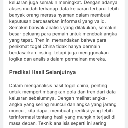
keluaran juga semakin meningkat. Dengan adanya
akses mudah terhadap data keluaran terbaru, lebih
banyak orang merasa nyaman dalam membuat
keputusan berdasarkan informasi yang valid.
Semakin banyak analisis yang dilakukan, semakin
besar peluang para pemain untuk menebak angka
yang tepat. Tren ini menandakan bahwa para
penikmat togel China tidak hanya bermain
berdasarkan insting, tetapi juga menggunakan
logika dan analisis dalam permainan mereka.
Prediksi Hasil Selanjutnya
Dalam menganalisis hasil togel china, penting
untuk mempertimbangkan pola dan tren dari data
keluaran sebelumnya. Dengan melihat angka-
angka yang sering muncul dan angka yang jarang
muncul, kita dapat membuat prediksi yang lebih
terinformasi tentang hasil yang mungkin terjadi di
masa depan. Teknik analisis seperti ini sering