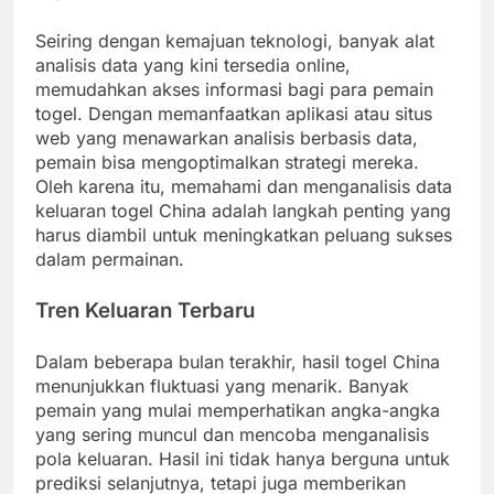
Seiring dengan kemajuan teknologi, banyak alat
analisis data yang kini tersedia online,
memudahkan akses informasi bagi para pemain
togel. Dengan memanfaatkan aplikasi atau situs
web yang menawarkan analisis berbasis data,
pemain bisa mengoptimalkan strategi mereka.
Oleh karena itu, memahami dan menganalisis data
keluaran togel China adalah langkah penting yang
harus diambil untuk meningkatkan peluang sukses
dalam permainan.
Tren Keluaran Terbaru
Dalam beberapa bulan terakhir, hasil togel China
menunjukkan fluktuasi yang menarik. Banyak
pemain yang mulai memperhatikan angka-angka
yang sering muncul dan mencoba menganalisis
pola keluaran. Hasil ini tidak hanya berguna untuk
prediksi selanjutnya, tetapi juga memberikan