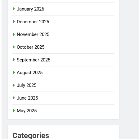
January 2026
December 2025
November 2025
October 2025
September 2025
August 2025
July 2025
June 2025
May 2025
Categories