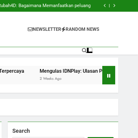
ia Sukses Bermain DominoQQ dan BandarQQ
 Rubah4D: Bagaimana Memanfaatkan peluang
t 4D: Platform Togel Daring Yang Terpercaya
NPlay: Ulasan Permainan Poker Tanpa Batas
ia Sukses Bermain DominoQQ dan BandarQQ
 Rubah4D: Bagaimana Memanfaatkan peluang
NEWSLETTER
RANDOM NEWS
t 4D: Platform Togel Daring Yang Terpercaya
NPlay: Ulasan Permainan Poker Tanpa Batas
aya
Mengulas IDNPlay: Ulasan Permainan Poker Tanpa B
2 Weeks Ago
Search