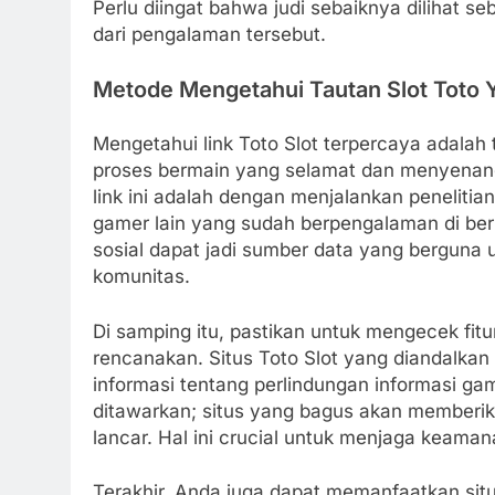
Perlu diingat bahwa judi sebaiknya dilihat 
dari pengalaman tersebut.
Metode Mengetahui Tautan Slot Toto 
Mengetahui link Toto Slot terpercaya adala
proses bermain yang selamat dan menyenang
link ini adalah dengan menjalankan penelitia
gamer lain yang sudah berpengalaman di ber
sosial dapat jadi sumber data yang berguna
komunitas.
Di samping itu, pastikan untuk mengecek fitu
rencanakan. Situs Toto Slot yang diandalkan
informasi tentang perlindungan informasi ga
ditawarkan; situs yang bagus akan memberik
lancar. Hal ini crucial untuk menjaga keama
Terakhir, Anda juga dapat memanfaatkan sit