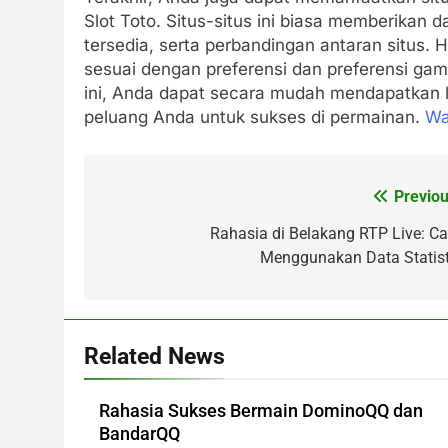
Slot Toto. Situs-situs ini biasa memberikan d
tersedia, serta perbandingan antaran situs.
sesuai dengan preferensi dan preferensi 
ini, Anda dapat secara mudah mendapatkan 
peluang Anda untuk sukses di permainan.
Wa
Previou
Post
navigation
Rahasia di Belakang RTP Live: Ca
Menggunakan Data Statist
Related News
Rahasia Sukses Bermain DominoQQ dan
BandarQQ