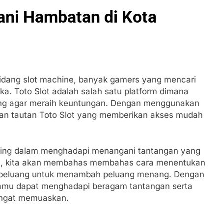
ani Hambatan di Kota
bidang slot machine, banyak gamers yang mencari
a. Toto Slot adalah salah satu platform dimana
ng agar meraih keuntungan. Dengan menggunakan
kan tautan Toto Slot yang memberikan akses mudah
enting dalam menghadapi menangani tantangan yang
ini, kita akan membahas membahas cara menentukan
a peluang untuk menambah peluang menang. Dengan
amu dapat menghadapi beragam tantangan serta
angat memuaskan.