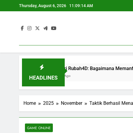
Skip
Thursday, August 6, 2026
11:09:14 AM
to
content
BandarQQ
Misteri Rubah4D: Bagaimana Memanfaatkan 
6 Days Ago
HEADLINES
Home
2025
November
Taktik Berhasil Men
GAME ONLINE