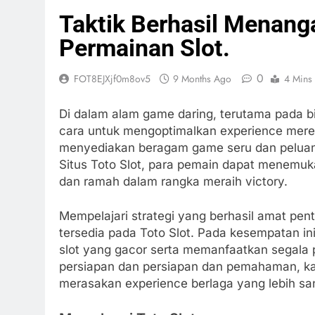
Taktik Berhasil Menang
Permainan Slot.
0
FOT8EJXjf0m8ov5
9 Months Ago
4 Mins
Di dalam alam game daring, terutama pada 
cara untuk mengoptimalkan experience merek
menyediakan beragam game seru dan pelua
Situs Toto Slot, para pemain dapat menemu
dan ramah dalam rangka meraih victory.
Mempelajari strategi yang berhasil amat p
tersedia pada Toto Slot. Pada kesempatan 
slot yang gacor serta memanfaatkan segal
persiapan dan persiapan dan pemahaman, k
merasakan experience berlaga yang lebih s