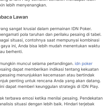
in lebih menyenangkan.
mbaca Lawan
ng sangat krusial dalam permainan IDN Poker.
ngamati pola taruhan dan perilaku pesaing di tabel.
bagai situasi, contohnya saat mempunyai kombinasi
 gaya ini, Anda bisa lebih mudah menentukan waktu
au berhenti.
ang mungkin muncul selama pertandingan.
idn poker
esaing dapat memberikan indikasi tentang kekuatan
t pesaing menunjukkan kecemasan atau bertindak
etunjuk penting untuk rencana Anda yang akan datang.
ni dapat memberi keunggulan strategis di IDN Play.
tidak terbawa emosi ketika menilai pesaing. Pendekatan
lisis situasi dengan lebih baik. Hindari terjebak