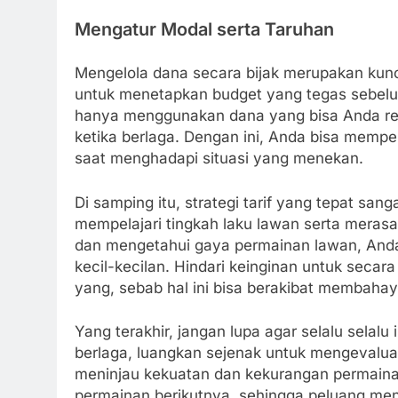
Mengatur Modal serta Taruhan
Mengelola dana secara bijak merupakan kunci
untuk menetapkan budget yang tegas sebel
hanya menggunakan dana yang bisa Anda re
ketika berlaga. Dengan ini, Anda bisa mempe
saat menghadapi situasi yang menekan.
Di samping itu, strategi tarif yang tepat sang
mempelajari tingkah laku lawan serta meras
dan mengetahui gaya permainan lawan, Anda
kecil-kecilan. Hindari keinginan untuk seca
yang, sebab hal ini bisa berakibat membaha
Yang terakhir, jangan lupa agar selalu selalu
berlaga, luangkan sejenak untuk mengevaluas
meninjau kekuatan dan kekurangan permainan
permainan berikutnya, sehingga peluang me