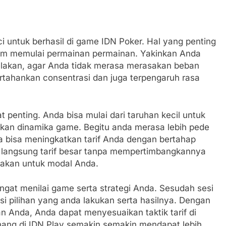
 untuk berhasil di game IDN Poker. Hal yang penting
um memulai permainan permainan. Yakinkan Anda
lakan, agar Anda tidak merasa merasakan beban
rtahankan consentrasi dan juga terpengaruh rasa
at penting. Anda bisa mulai dari taruhan kecil untuk
akan dinamika game. Begitu anda merasa lebih pede
 bisa meningkatkan tarif Anda dengan bertahap
ra langsung tarif besar tanpa mempertimbangkannya
yakan untuk modal Anda.
 ingat menilai game serta strategi Anda. Sesudah sesi
i pilihan yang anda lakukan serta hasilnya. Dengan
 Anda, Anda dapat menyesuaikan taktik tarif di
nang di IDN Play semakin semakin mendapat lebih