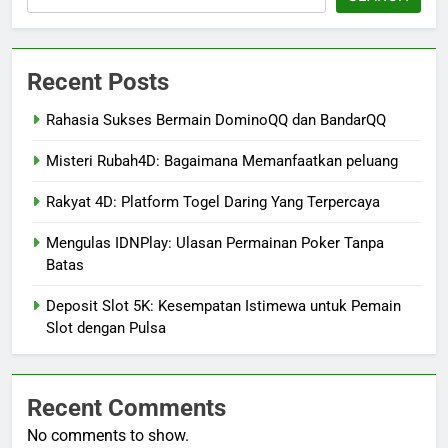
Recent Posts
Rahasia Sukses Bermain DominoQQ dan BandarQQ
Misteri Rubah4D: Bagaimana Memanfaatkan peluang
Rakyat 4D: Platform Togel Daring Yang Terpercaya
Mengulas IDNPlay: Ulasan Permainan Poker Tanpa
Batas
Deposit Slot 5K: Kesempatan Istimewa untuk Pemain
Slot dengan Pulsa
Recent Comments
No comments to show.