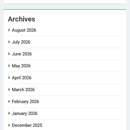
Archives
August 2026
July 2026
June 2026
May 2026
April 2026
March 2026
February 2026
January 2026
December 2025