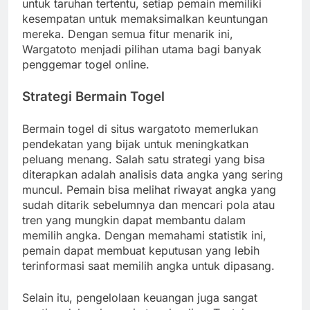
untuk taruhan tertentu, setiap pemain memiliki
kesempatan untuk memaksimalkan keuntungan
mereka. Dengan semua fitur menarik ini,
Wargatoto menjadi pilihan utama bagi banyak
penggemar togel online.
Strategi Bermain Togel
Bermain togel di situs wargatoto memerlukan
pendekatan yang bijak untuk meningkatkan
peluang menang. Salah satu strategi yang bisa
diterapkan adalah analisis data angka yang sering
muncul. Pemain bisa melihat riwayat angka yang
sudah ditarik sebelumnya dan mencari pola atau
tren yang mungkin dapat membantu dalam
memilih angka. Dengan memahami statistik ini,
pemain dapat membuat keputusan yang lebih
terinformasi saat memilih angka untuk dipasang.
Selain itu, pengelolaan keuangan juga sangat