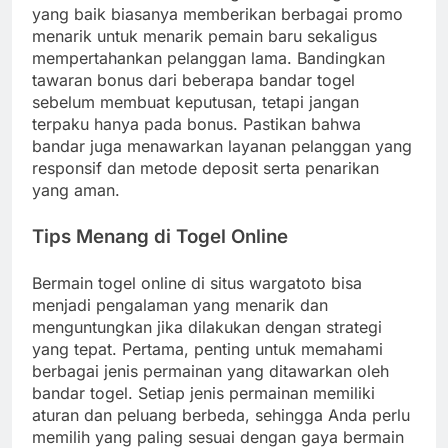
yang baik biasanya memberikan berbagai promo
menarik untuk menarik pemain baru sekaligus
mempertahankan pelanggan lama. Bandingkan
tawaran bonus dari beberapa bandar togel
sebelum membuat keputusan, tetapi jangan
terpaku hanya pada bonus. Pastikan bahwa
bandar juga menawarkan layanan pelanggan yang
responsif dan metode deposit serta penarikan
yang aman.
Tips Menang di Togel Online
Bermain togel online di situs wargatoto bisa
menjadi pengalaman yang menarik dan
menguntungkan jika dilakukan dengan strategi
yang tepat. Pertama, penting untuk memahami
berbagai jenis permainan yang ditawarkan oleh
bandar togel. Setiap jenis permainan memiliki
aturan dan peluang berbeda, sehingga Anda perlu
memilih yang paling sesuai dengan gaya bermain