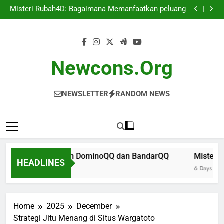
Rahasia Sukses Bermain DominoQQ dan BandarQQ
Skip
Misteri Rubah4D: Bagaimana Memanfaatkan peluang
to
Rakyat 4D: Platform Togel Daring Yang Terpercaya
Mengulas IDNPlay: Ulasan Permainan Poker Tanpa
content
Batas
Rahasia Sukses Bermain DominoQQ dan BandarQQ
Misteri Rubah4D: Bagaimana Memanfaatkan peluang
Rakyat 4D: Platform Togel Daring Yang Terpercaya
Newcons.org
Mengulas IDNPlay: Ulasan Permainan Poker Tanpa
Batas
NEWSLETTER
RANDOM NEWS
ia Sukses Bermain DominoQQ dan BandarQQ
Misteri R
HEADLINES
Ago
6 Days Ago
Home
2025
December
Strategi Jitu Menang di Situs Wargatoto