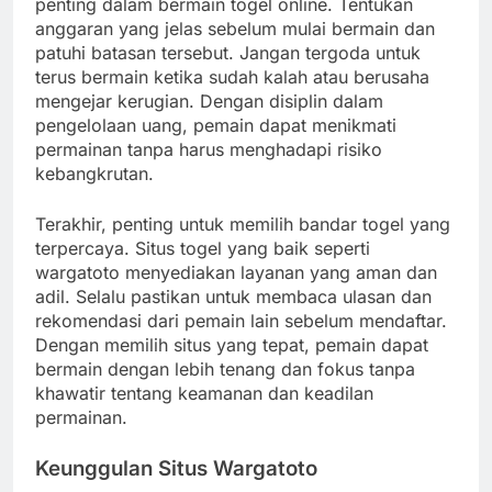
penting dalam bermain togel online. Tentukan
anggaran yang jelas sebelum mulai bermain dan
patuhi batasan tersebut. Jangan tergoda untuk
terus bermain ketika sudah kalah atau berusaha
mengejar kerugian. Dengan disiplin dalam
pengelolaan uang, pemain dapat menikmati
permainan tanpa harus menghadapi risiko
kebangkrutan.
Terakhir, penting untuk memilih bandar togel yang
terpercaya. Situs togel yang baik seperti
wargatoto menyediakan layanan yang aman dan
adil. Selalu pastikan untuk membaca ulasan dan
rekomendasi dari pemain lain sebelum mendaftar.
Dengan memilih situs yang tepat, pemain dapat
bermain dengan lebih tenang dan fokus tanpa
khawatir tentang keamanan dan keadilan
permainan.
Keunggulan Situs Wargatoto