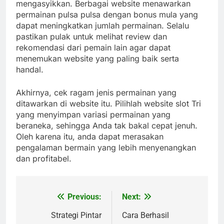
mengasyikkan. Berbagai website menawarkan
permainan pulsa pulsa dengan bonus mula yang
dapat meningkatkan jumlah permainan. Selalu
pastikan pulak untuk melihat review dan
rekomendasi dari pemain lain agar dapat
menemukan website yang paling baik serta
handal.
Akhirnya, cek ragam jenis permainan yang
ditawarkan di website itu. Pilihlah website slot Tri
yang menyimpan variasi permainan yang
beraneka, sehingga Anda tak bakal cepat jenuh.
Oleh karena itu, anda dapat merasakan
pengalaman bermain yang lebih menyenangkan
dan profitabel.
Previous:
Next:
Post
navigation
Strategi Pintar
Cara Berhasil