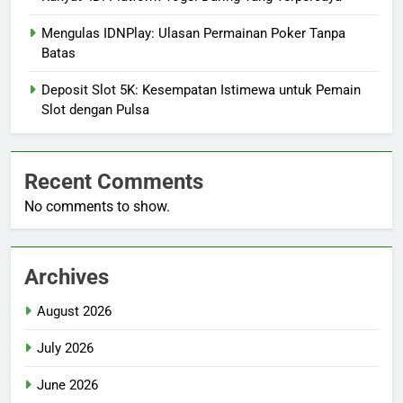
Mengulas IDNPlay: Ulasan Permainan Poker Tanpa
Batas
Deposit Slot 5K: Kesempatan Istimewa untuk Pemain
Slot dengan Pulsa
Recent Comments
No comments to show.
Archives
August 2026
July 2026
June 2026