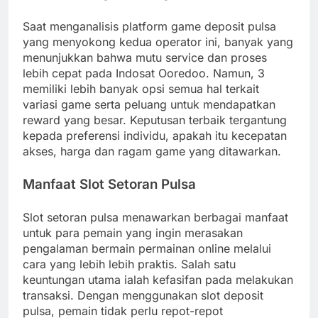
Saat menganalisis platform game deposit pulsa
yang menyokong kedua operator ini, banyak yang
menunjukkan bahwa mutu service dan proses
lebih cepat pada Indosat Ooredoo. Namun, 3
memiliki lebih banyak opsi semua hal terkait
variasi game serta peluang untuk mendapatkan
reward yang besar. Keputusan terbaik tergantung
kepada preferensi individu, apakah itu kecepatan
akses, harga dan ragam game yang ditawarkan.
Manfaat Slot Setoran Pulsa
Slot setoran pulsa menawarkan berbagai manfaat
untuk para pemain yang ingin merasakan
pengalaman bermain permainan online melalui
cara yang lebih lebih praktis. Salah satu
keuntungan utama ialah kefasifan pada melakukan
transaksi. Dengan menggunakan slot deposit
pulsa, pemain tidak perlu repot-repot