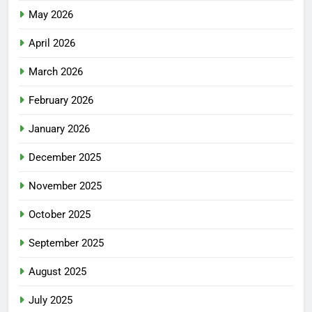
May 2026
April 2026
March 2026
February 2026
January 2026
December 2025
November 2025
October 2025
September 2025
August 2025
July 2025