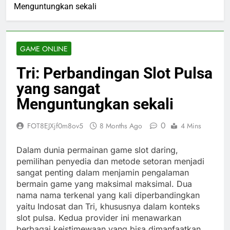
Menguntungkan sekali
GAME ONLINE
Tri: Perbandingan Slot Pulsa
yang sangat
Menguntungkan sekali
0
FOT8EJXjf0m8ov5
8 Months Ago
4 Mins
Dalam dunia permainan game slot daring,
pemilihan penyedia dan metode setoran menjadi
sangat penting dalam menjamin pengalaman
bermain game yang maksimal maksimal. Dua
nama nama terkenal yang kali diperbandingkan
yaitu Indosat dan Tri, khususnya dalam konteks
slot pulsa. Kedua provider ini menawarkan
berbagai keistimewaan yang bisa dimanfaatkan