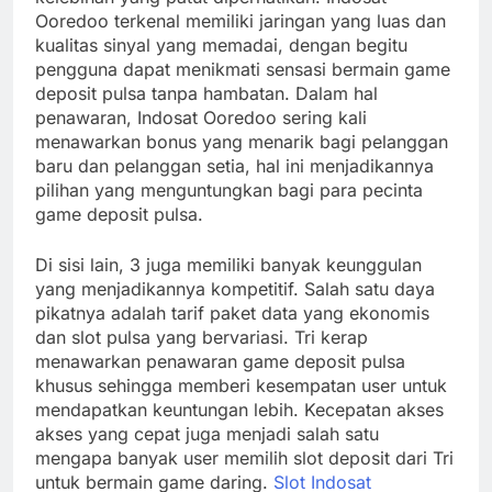
Ooredoo terkenal memiliki jaringan yang luas dan
kualitas sinyal yang memadai, dengan begitu
pengguna dapat menikmati sensasi bermain game
deposit pulsa tanpa hambatan. Dalam hal
penawaran, Indosat Ooredoo sering kali
menawarkan bonus yang menarik bagi pelanggan
baru dan pelanggan setia, hal ini menjadikannya
pilihan yang menguntungkan bagi para pecinta
game deposit pulsa.
Di sisi lain, 3 juga memiliki banyak keunggulan
yang menjadikannya kompetitif. Salah satu daya
pikatnya adalah tarif paket data yang ekonomis
dan slot pulsa yang bervariasi. Tri kerap
menawarkan penawaran game deposit pulsa
khusus sehingga memberi kesempatan user untuk
mendapatkan keuntungan lebih. Kecepatan akses
akses yang cepat juga menjadi salah satu
mengapa banyak user memilih slot deposit dari Tri
untuk bermain game daring.
Slot Indosat