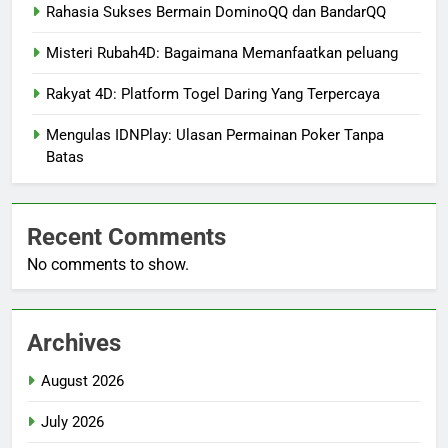
Rahasia Sukses Bermain DominoQQ dan BandarQQ
Misteri Rubah4D: Bagaimana Memanfaatkan peluang
Rakyat 4D: Platform Togel Daring Yang Terpercaya
Mengulas IDNPlay: Ulasan Permainan Poker Tanpa
Batas
Recent Comments
No comments to show.
Archives
August 2026
July 2026