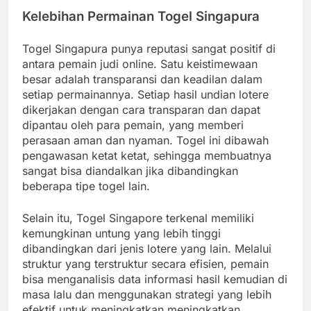
Kelebihan Permainan Togel Singapura
Togel Singapura punya reputasi sangat positif di
antara pemain judi online. Satu keistimewaan
besar adalah transparansi dan keadilan dalam
setiap permainannya. Setiap hasil undian lotere
dikerjakan dengan cara transparan dan dapat
dipantau oleh para pemain, yang memberi
perasaan aman dan nyaman. Togel ini dibawah
pengawasan ketat ketat, sehingga membuatnya
sangat bisa diandalkan jika dibandingkan
beberapa tipe togel lain.
Selain itu, Togel Singapore terkenal memiliki
kemungkinan untung yang lebih tinggi
dibandingkan dari jenis lotere yang lain. Melalui
struktur yang terstruktur secara efisien, pemain
bisa menganalisis data informasi hasil kemudian di
masa lalu dan menggunakan strategi yang lebih
efektif untuk meningkatkan meningkatkan