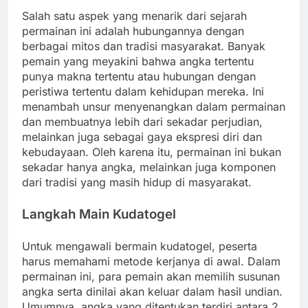
Salah satu aspek yang menarik dari sejarah
permainan ini adalah hubungannya dengan
berbagai mitos dan tradisi masyarakat. Banyak
pemain yang meyakini bahwa angka tertentu
punya makna tertentu atau hubungan dengan
peristiwa tertentu dalam kehidupan mereka. Ini
menambah unsur menyenangkan dalam permainan
dan membuatnya lebih dari sekadar perjudian,
melainkan juga sebagai gaya ekspresi diri dan
kebudayaan. Oleh karena itu, permainan ini bukan
sekadar hanya angka, melainkan juga komponen
dari tradisi yang masih hidup di masyarakat.
Langkah Main Kudatogel
Untuk mengawali bermain kudatogel, peserta
harus memahami metode kerjanya di awal. Dalam
permainan ini, para pemain akan memilih susunan
angka serta dinilai akan keluar dalam hasil undian.
Umumnya, angka yang ditentukan terdiri antara 2