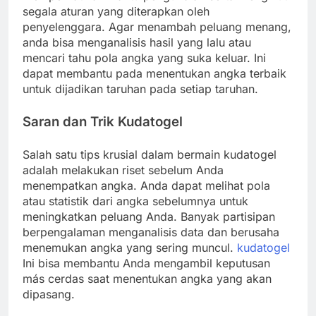
segala aturan yang diterapkan oleh
penyelenggara. Agar menambah peluang menang,
anda bisa menganalisis hasil yang lalu atau
mencari tahu pola angka yang suka keluar. Ini
dapat membantu pada menentukan angka terbaik
untuk dijadikan taruhan pada setiap taruhan.
Saran dan Trik Kudatogel
Salah satu tips krusial dalam bermain kudatogel
adalah melakukan riset sebelum Anda
menempatkan angka. Anda dapat melihat pola
atau statistik dari angka sebelumnya untuk
meningkatkan peluang Anda. Banyak partisipan
berpengalaman menganalisis data dan berusaha
menemukan angka yang sering muncul.
kudatogel
Ini bisa membantu Anda mengambil keputusan
más cerdas saat menentukan angka yang akan
dipasang.