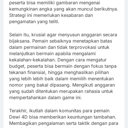
peserta bisa memiliki gambaran mengenai
kemungkinan angka yang akan muncul berikutnya.
Strategi ini memerlukan kesabaran dan
pengamatan yang teliti.
Selain itu, krusial agar menyusun anggaran secara
bijaksana. Pemain sebaiknya menetapkan batas
dalam permainan dan tidak terprovokasi untuk
melanjutkan bermain apabila mengalami
kekalahan-kekalahan. Dengan cara mengatur
budget, peserta bisa bermain dengan fokus tanpa
tekanan finansial, hingga menghasilkan pilihan
yang lebih lebih baik dalam memilih menentukan
nomor yang bakal dipasang. Mengikuti anggaran
yang sudah ditentukan merupakan rahasia untuk
mempertahankan dalam game ini.
Terakhir, ikutlah dalam komunitas para pemain
Dewi 4D bisa memberikan keuntungan tambahan.
Membagikan pengalaman serta taktik dengan para