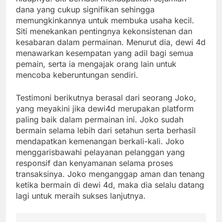
dana yang cukup signifikan sehingga
memungkinkannya untuk membuka usaha kecil.
Siti menekankan pentingnya kekonsistenan dan
kesabaran dalam permainan. Menurut dia, dewi 4d
menawarkan kesempatan yang adil bagi semua
pemain, serta ia mengajak orang lain untuk
mencoba keberuntungan sendiri.
Testimoni berikutnya berasal dari seorang Joko,
yang meyakini jika dewi4d merupakan platform
paling baik dalam permainan ini. Joko sudah
bermain selama lebih dari setahun serta berhasil
mendapatkan kemenangan berkali-kali. Joko
menggarisbawahi pelayanan pelanggan yang
responsif dan kenyamanan selama proses
transaksinya. Joko menganggap aman dan tenang
ketika bermain di dewi 4d, maka dia selalu datang
lagi untuk meraih sukses lanjutnya.