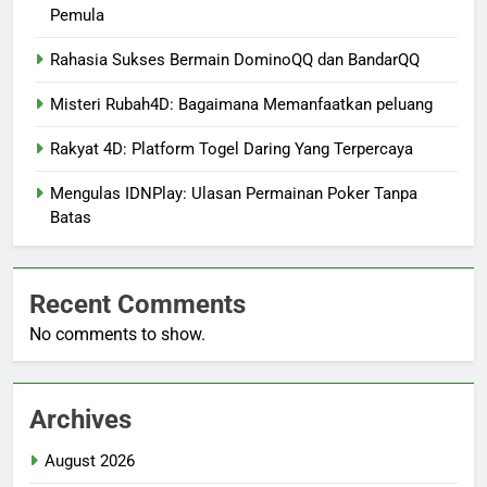
Pemula
Rahasia Sukses Bermain DominoQQ dan BandarQQ
Misteri Rubah4D: Bagaimana Memanfaatkan peluang
Rakyat 4D: Platform Togel Daring Yang Terpercaya
Mengulas IDNPlay: Ulasan Permainan Poker Tanpa
Batas
Recent Comments
No comments to show.
Archives
August 2026