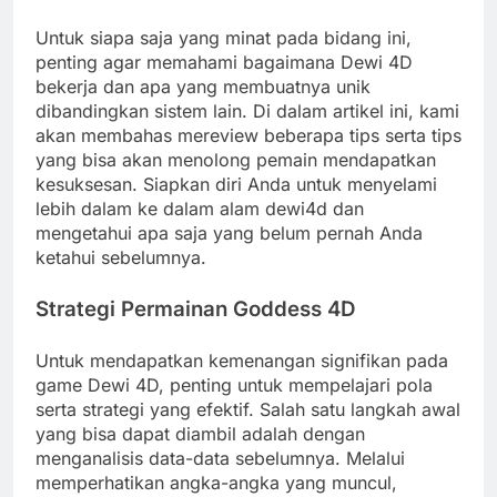
Untuk siapa saja yang minat pada bidang ini,
penting agar memahami bagaimana Dewi 4D
bekerja dan apa yang membuatnya unik
dibandingkan sistem lain. Di dalam artikel ini, kami
akan membahas mereview beberapa tips serta tips
yang bisa akan menolong pemain mendapatkan
kesuksesan. Siapkan diri Anda untuk menyelami
lebih dalam ke dalam alam dewi4d dan
mengetahui apa saja yang belum pernah Anda
ketahui sebelumnya.
Strategi Permainan Goddess 4D
Untuk mendapatkan kemenangan signifikan pada
game Dewi 4D, penting untuk mempelajari pola
serta strategi yang efektif. Salah satu langkah awal
yang bisa dapat diambil adalah dengan
menganalisis data-data sebelumnya. Melalui
memperhatikan angka-angka yang muncul,