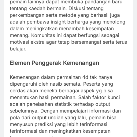
pemain lainnya dapat membuka pandangan baru
tentang kaedah bermain. Diskusi tentang
perkembangan serta metode yang berhasil juga
adalah pembawa insight berharga yang menolong
dalam meningkatkan menambah kesempatan
menang. Komunitas ini dapat berfungsi sebagai
motivasi ekstra agar tetap bersemangat serta terus
belajar.
Elemen Penggerak Kemenangan
Kemenangan dalam permainan 4d tak hanya
dipengaruhi oleh nasib semata. Peserta yang
cerdas akan meneliti berbagai aspek yg bisa
menentukan hasil permainan. Salah faktor kunci
adalah penelaahan statistik terhadap output
sebelumnya. Dengan mempelajari informasi dan
pola dari output undian yang lalu, pemain bisa
menyusun prediksi yang lebih terinformasi
terinformasi dan meningkatkan kesempatan