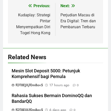
Previous:
Next:
Post
navigation
Kudaplay: Strategi
Perjudian Macau di
Pintar
Era Digital: Tren dan
Menyempatkan Diri
Pembaruan Terbaru
Togel Hong Kong
Related News
Mesin Slot Deposit 5000: Petunjuk
Komprehensif bagi Pemula
fOT8EJXjf0m8ov5
17 hours ago
0
Rahasia Sukses Bermain DominoQQ dan
BandarQQ
fOT8EJXjf0m8ov5
6 days ago
0