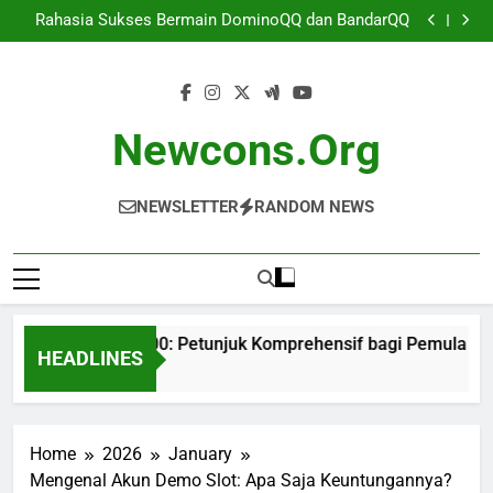
Mesin Slot Deposit 5000: Petunjuk Komprehensif bagi
Skip
Pemula
Rahasia Sukses Bermain DominoQQ dan BandarQQ
to
Misteri Rubah4D: Bagaimana Memanfaatkan peluang
Rakyat 4D: Platform Togel Daring Yang Terpercaya
content
Mesin Slot Deposit 5000: Petunjuk Komprehensif bagi
Pemula
Rahasia Sukses Bermain DominoQQ dan BandarQQ
Misteri Rubah4D: Bagaimana Memanfaatkan peluang
Newcons.org
Rakyat 4D: Platform Togel Daring Yang Terpercaya
NEWSLETTER
RANDOM NEWS
n Slot Deposit 5000: Petunjuk Komprehensif bagi Pemula
HEADLINES
urs Ago
Home
2026
January
Mengenal Akun Demo Slot: Apa Saja Keuntungannya?