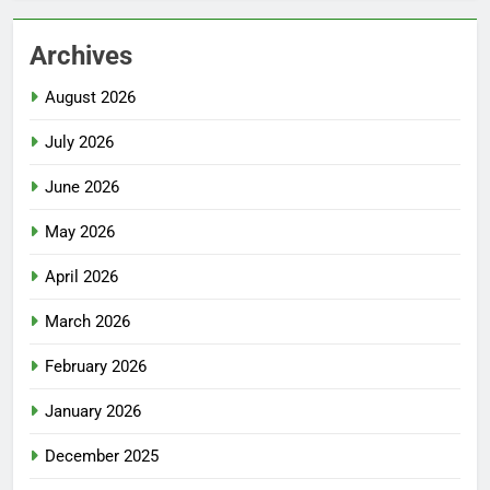
Archives
August 2026
July 2026
June 2026
May 2026
April 2026
March 2026
February 2026
January 2026
December 2025