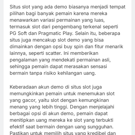
Situs slot yang ada demo biasanya menjadi tempat
pilihan bagi banyak pemain karena mereka
menawarkan variasi permainan yang luas,
termasuk slot dari pengembang terkenal seperti
PG Soft dan Pragmatic Play. Selain itu, beberapa
situs juga mencakup slot demo yang bisa
dimainkan dengan opsi buy spin dan fitur menarik
lainnya, seperti scatter. Ini memberikan
pengalaman yang mendekati permainan asli,
sehingga pemain dapat merasakan sensasi
bermain tanpa risiko kehilangan uang.
Keberadaan akun demo di situs slot juga
memungkinkan pemain untuk menemukan slot
yang gacor, yaitu slot dengan kemungkinan
menang yang lebih tinggi. Dengan menjelajahi
berbagai opsi di akun demo, pemain dapat
menitipkan uang mereka ke slot yang terbukti
efektif saat bermain dengan uang sungguhan.
Pastikan untuk memilih situs yang kredibel dan