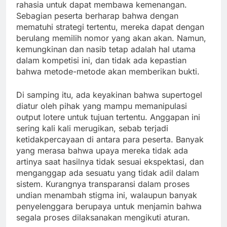
rahasia untuk dapat membawa kemenangan.
Sebagian peserta berharap bahwa dengan
mematuhi strategi tertentu, mereka dapat dengan
berulang memilih nomor yang akan akan. Namun,
kemungkinan dan nasib tetap adalah hal utama
dalam kompetisi ini, dan tidak ada kepastian
bahwa metode-metode akan memberikan bukti.
Di samping itu, ada keyakinan bahwa supertogel
diatur oleh pihak yang mampu memanipulasi
output lotere untuk tujuan tertentu. Anggapan ini
sering kali kali merugikan, sebab terjadi
ketidakpercayaan di antara para peserta. Banyak
yang merasa bahwa upaya mereka tidak ada
artinya saat hasilnya tidak sesuai ekspektasi, dan
menganggap ada sesuatu yang tidak adil dalam
sistem. Kurangnya transparansi dalam proses
undian menambah stigma ini, walaupun banyak
penyelenggara berupaya untuk menjamin bahwa
segala proses dilaksanakan mengikuti aturan.