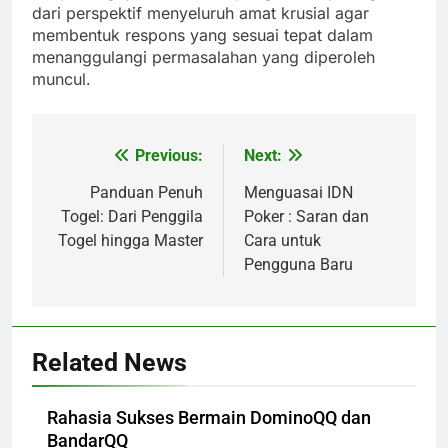
dari perspektif menyeluruh amat krusial agar
membentuk respons yang sesuai tepat dalam
menanggulangi permasalahan yang diperoleh
muncul.
Previous:
Next:
Post
navigation
Panduan Penuh
Menguasai IDN
Togel: Dari Penggila
Poker : Saran dan
Togel hingga Master
Cara untuk
Pengguna Baru
Related News
Rahasia Sukses Bermain DominoQQ dan
BandarQQ