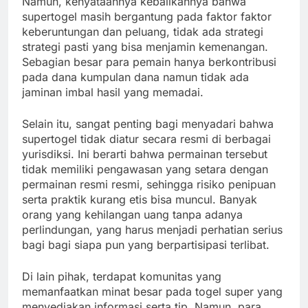
Namun, kenyataannya kebalikannya bahwa
supertogel masih bergantung pada faktor faktor
keberuntungan dan peluang, tidak ada strategi
strategi pasti yang bisa menjamin kemenangan.
Sebagian besar para pemain hanya berkontribusi
pada dana kumpulan dana namun tidak ada
jaminan imbal hasil yang memadai.
Selain itu, sangat penting bagi menyadari bahwa
supertogel tidak diatur secara resmi di berbagai
yurisdiksi. Ini berarti bahwa permainan tersebut
tidak memiliki pengawasan yang setara dengan
permainan resmi resmi, sehingga risiko penipuan
serta praktik kurang etis bisa muncul. Banyak
orang yang kehilangan uang tanpa adanya
perlindungan, yang harus menjadi perhatian serius
bagi bagi siapa pun yang berpartisipasi terlibat.
Di lain pihak, terdapat komunitas yang
memanfaatkan minat besar pada togel super yang
menyediakan informasi serta tip. Namun, para