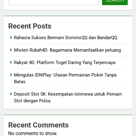
Recent Posts
Rahasia Sukses Bermain DominoQQ dan BandarQQ
Misteri Rubah4D: Bagaimana Memanfaatkan peluang
Rakyat 4D: Platform Togel Daring Yang Terpercaya
Mengulas IDNPlay: Ulasan Permainan Poker Tanpa
Batas
Deposit Slot 5K: Kesempatan Istimewa untuk Pemain
Slot dengan Pulsa
Recent Comments
No comments to show.