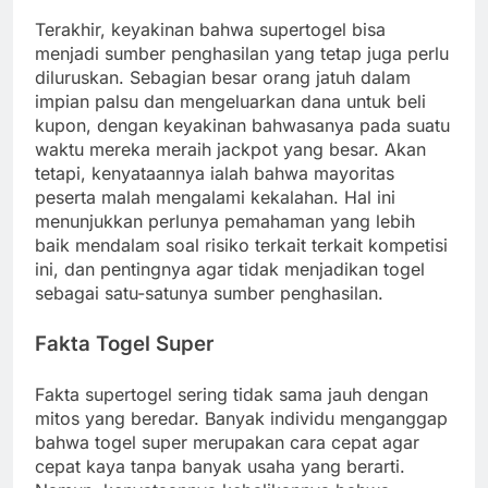
Terakhir, keyakinan bahwa supertogel bisa
menjadi sumber penghasilan yang tetap juga perlu
diluruskan. Sebagian besar orang jatuh dalam
impian palsu dan mengeluarkan dana untuk beli
kupon, dengan keyakinan bahwasanya pada suatu
waktu mereka meraih jackpot yang besar. Akan
tetapi, kenyataannya ialah bahwa mayoritas
peserta malah mengalami kekalahan. Hal ini
menunjukkan perlunya pemahaman yang lebih
baik mendalam soal risiko terkait terkait kompetisi
ini, dan pentingnya agar tidak menjadikan togel
sebagai satu-satunya sumber penghasilan.
Fakta Togel Super
Fakta supertogel sering tidak sama jauh dengan
mitos yang beredar. Banyak individu menganggap
bahwa togel super merupakan cara cepat agar
cepat kaya tanpa banyak usaha yang berarti.