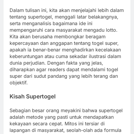
Dalam tulisan ini, kita akan menjelajahi lebih dalam
tentang supertogel, menggali latar belakangnya,
serta menganalisis bagaimana ide ini
mempengaruhi cara masyarakat mengadu lotto.
Kita akan berusaha membongkar beragam
kepercayaan dan anggapan tentang togel super,
apakah ia benar-benar menghadirkan kecelakaan
keberuntungan atau cuma sekadar ilustrasi dalam
dunia perjudian. Dengan fakta yang jelas,
diharapkan agar readers dapat mendalami togel
super dari sudut pandang yang lebih terang dan
objektif.
Kisah Supertogel
Sebagian besar orang meyakini bahwa supertogel
adalah metode yang pasti untuk mendapatkan
kekayaan secara cepat. Mitos ini tersiar di
lapangan di masyarakat, seolah-olah ada formula