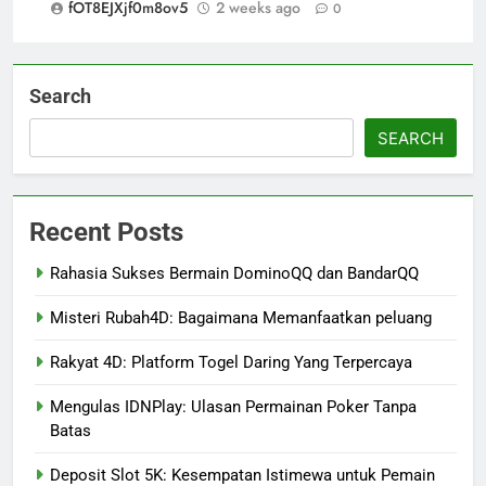
fOT8EJXjf0m8ov5
2 weeks ago
0
Search
SEARCH
Recent Posts
Rahasia Sukses Bermain DominoQQ dan BandarQQ
Misteri Rubah4D: Bagaimana Memanfaatkan peluang
Rakyat 4D: Platform Togel Daring Yang Terpercaya
Mengulas IDNPlay: Ulasan Permainan Poker Tanpa
Batas
Deposit Slot 5K: Kesempatan Istimewa untuk Pemain