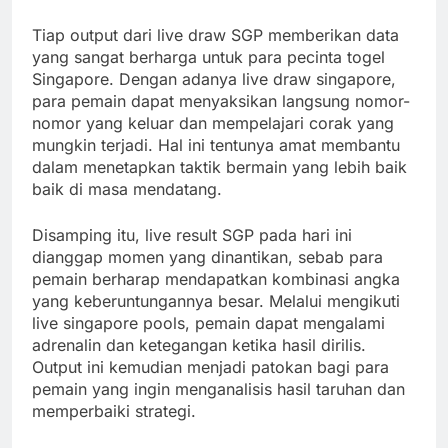
Tiap output dari live draw SGP memberikan data
yang sangat berharga untuk para pecinta togel
Singapore. Dengan adanya live draw singapore,
para pemain dapat menyaksikan langsung nomor-
nomor yang keluar dan mempelajari corak yang
mungkin terjadi. Hal ini tentunya amat membantu
dalam menetapkan taktik bermain yang lebih baik
baik di masa mendatang.
Disamping itu, live result SGP pada hari ini
dianggap momen yang dinantikan, sebab para
pemain berharap mendapatkan kombinasi angka
yang keberuntungannya besar. Melalui mengikuti
live singapore pools, pemain dapat mengalami
adrenalin dan ketegangan ketika hasil dirilis.
Output ini kemudian menjadi patokan bagi para
pemain yang ingin menganalisis hasil taruhan dan
memperbaiki strategi.