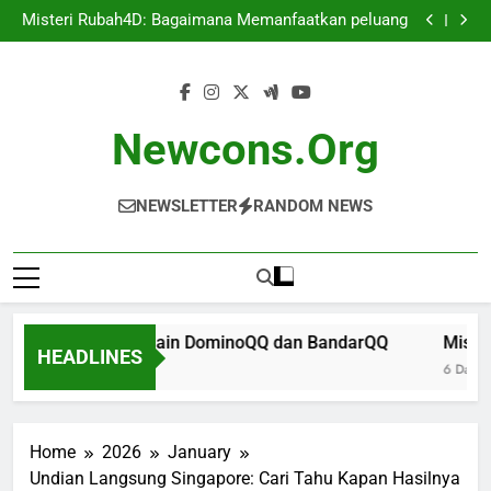
Rahasia Sukses Bermain DominoQQ dan BandarQQ
Skip
Misteri Rubah4D: Bagaimana Memanfaatkan peluang
to
Rakyat 4D: Platform Togel Daring Yang Terpercaya
Mengulas IDNPlay: Ulasan Permainan Poker Tanpa
content
Batas
Rahasia Sukses Bermain DominoQQ dan BandarQQ
Misteri Rubah4D: Bagaimana Memanfaatkan peluang
Rakyat 4D: Platform Togel Daring Yang Terpercaya
Newcons.org
Mengulas IDNPlay: Ulasan Permainan Poker Tanpa
Batas
NEWSLETTER
RANDOM NEWS
asia Sukses Bermain DominoQQ dan BandarQQ
Mister
HEADLINES
ys Ago
6 Days Ag
Home
2026
January
Undian Langsung Singapore: Cari Tahu Kapan Hasilnya