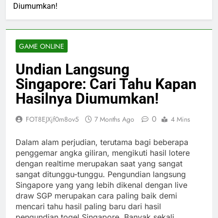
Diumumkan!
GAME ONLINE
Undian Langsung
Singapore: Cari Tahu Kapan
Hasilnya Diumumkan!
0
FOT8EJXjf0m8ov5
7 Months Ago
4 Mins
Dalam alam perjudian, terutama bagi beberapa
penggemar angka giliran, mengikuti hasil lotere
dengan realtime merupakan saat yang sangat
sangat ditunggu-tunggu. Pengundian langsung
Singapore yang yang lebih dikenal dengan live
draw SGP merupakan cara paling baik demi
mencari tahu hasil paling baru dari hasil
pengundian togel Singapore. Banyak sekali