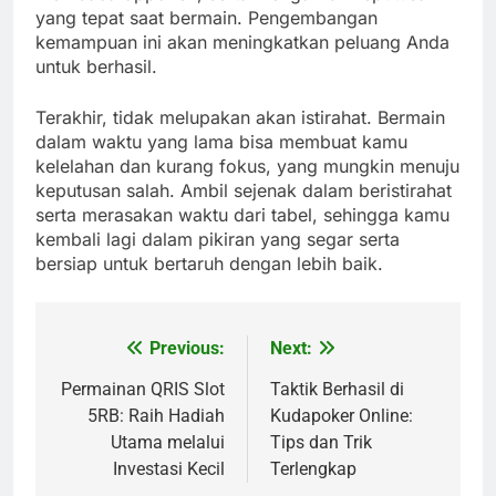
yang tepat saat bermain. Pengembangan
kemampuan ini akan meningkatkan peluang Anda
untuk berhasil.
Terakhir, tidak melupakan akan istirahat. Bermain
dalam waktu yang lama bisa membuat kamu
kelelahan dan kurang fokus, yang mungkin menuju
keputusan salah. Ambil sejenak dalam beristirahat
serta merasakan waktu dari tabel, sehingga kamu
kembali lagi dalam pikiran yang segar serta
bersiap untuk bertaruh dengan lebih baik.
Previous:
Next:
Post
navigation
Permainan QRIS Slot
Taktik Berhasil di
5RB: Raih Hadiah
Kudapoker Online:
Utama melalui
Tips dan Trik
Investasi Kecil
Terlengkap