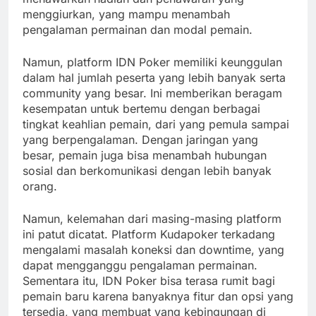
menggiurkan, yang mampu menambah
pengalaman permainan dan modal pemain.
Namun, platform IDN Poker memiliki keunggulan
dalam hal jumlah peserta yang lebih banyak serta
community yang besar. Ini memberikan beragam
kesempatan untuk bertemu dengan berbagai
tingkat keahlian pemain, dari yang pemula sampai
yang berpengalaman. Dengan jaringan yang
besar, pemain juga bisa menambah hubungan
sosial dan berkomunikasi dengan lebih banyak
orang.
Namun, kelemahan dari masing-masing platform
ini patut dicatat. Platform Kudapoker terkadang
mengalami masalah koneksi dan downtime, yang
dapat mengganggu pengalaman permainan.
Sementara itu, IDN Poker bisa terasa rumit bagi
pemain baru karena banyaknya fitur dan opsi yang
tersedia, yang membuat yang kebingungan di