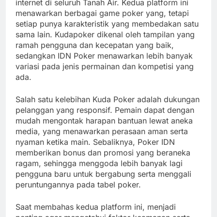
internet di seluruh Tanah Air. Kedua platform ini
menawarkan berbagai game poker yang, tetapi
setiap punya karakteristik yang membedakan satu
sama lain. Kudapoker dikenal oleh tampilan yang
ramah pengguna dan kecepatan yang baik,
sedangkan IDN Poker menawarkan lebih banyak
variasi pada jenis permainan dan kompetisi yang
ada.
Salah satu kelebihan Kuda Poker adalah dukungan
pelanggan yang responsif. Pemain dapat dengan
mudah mengontak harapan bantuan lewat aneka
media, yang menawarkan perasaan aman serta
nyaman ketika main. Sebaliknya, Poker IDN
memberikan bonus dan promosi yang beraneka
ragam, sehingga menggoda lebih banyak lagi
pengguna baru untuk bergabung serta menggali
peruntungannya pada tabel poker.
Saat membahas kedua platform ini, menjadi