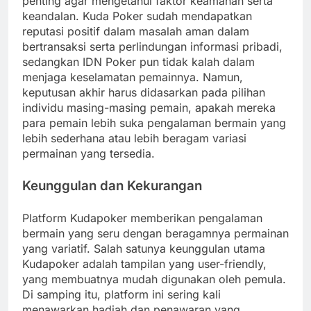
penting agar mengetahui faktor keamanan serta
keandalan. Kuda Poker sudah mendapatkan
reputasi positif dalam masalah aman dalam
bertransaksi serta perlindungan informasi pribadi,
sedangkan IDN Poker pun tidak kalah dalam
menjaga keselamatan pemainnya. Namun,
keputusan akhir harus didasarkan pada pilihan
individu masing-masing pemain, apakah mereka
para pemain lebih suka pengalaman bermain yang
lebih sederhana atau lebih beragam variasi
permainan yang tersedia.
Keunggulan dan Kekurangan
Platform Kudapoker memberikan pengalaman
bermain yang seru dengan beragamnya permainan
yang variatif. Salah satunya keunggulan utama
Kudapoker adalah tampilan yang user-friendly,
yang membuatnya mudah digunakan oleh pemula.
Di samping itu, platform ini sering kali
menawarkan hadiah dan penawaran yang