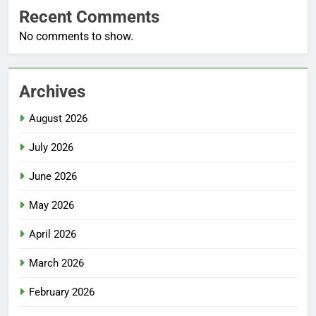
Recent Comments
No comments to show.
Archives
August 2026
July 2026
June 2026
May 2026
April 2026
March 2026
February 2026