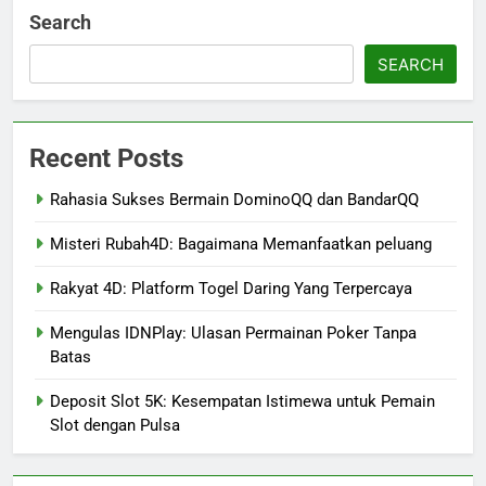
Search
SEARCH
Recent Posts
Rahasia Sukses Bermain DominoQQ dan BandarQQ
Misteri Rubah4D: Bagaimana Memanfaatkan peluang
Rakyat 4D: Platform Togel Daring Yang Terpercaya
Mengulas IDNPlay: Ulasan Permainan Poker Tanpa
Batas
Deposit Slot 5K: Kesempatan Istimewa untuk Pemain
Slot dengan Pulsa