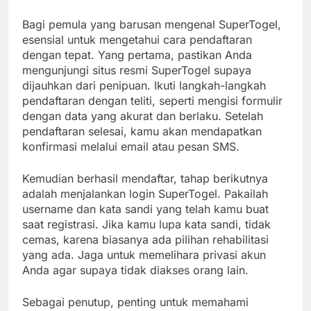
Bagi pemula yang barusan mengenal SuperTogel,
esensial untuk mengetahui cara pendaftaran
dengan tepat. Yang pertama, pastikan Anda
mengunjungi situs resmi SuperTogel supaya
dijauhkan dari penipuan. Ikuti langkah-langkah
pendaftaran dengan teliti, seperti mengisi formulir
dengan data yang akurat dan berlaku. Setelah
pendaftaran selesai, kamu akan mendapatkan
konfirmasi melalui email atau pesan SMS.
Kemudian berhasil mendaftar, tahap berikutnya
adalah menjalankan login SuperTogel. Pakailah
username dan kata sandi yang telah kamu buat
saat registrasi. Jika kamu lupa kata sandi, tidak
cemas, karena biasanya ada pilihan rehabilitasi
yang ada. Jaga untuk memelihara privasi akun
Anda agar supaya tidak diakses orang lain.
Sebagai penutup, penting untuk memahami