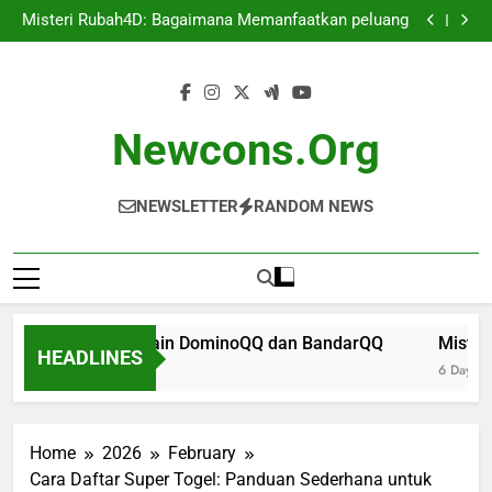
Rahasia Sukses Bermain DominoQQ dan BandarQQ
Skip
Misteri Rubah4D: Bagaimana Memanfaatkan peluang
to
Rakyat 4D: Platform Togel Daring Yang Terpercaya
Mengulas IDNPlay: Ulasan Permainan Poker Tanpa
content
Batas
Rahasia Sukses Bermain DominoQQ dan BandarQQ
Misteri Rubah4D: Bagaimana Memanfaatkan peluang
Rakyat 4D: Platform Togel Daring Yang Terpercaya
Newcons.org
Mengulas IDNPlay: Ulasan Permainan Poker Tanpa
Batas
NEWSLETTER
RANDOM NEWS
sia Sukses Bermain DominoQQ dan BandarQQ
Misteri
HEADLINES
s Ago
6 Days Ago
Home
2026
February
Cara Daftar Super Togel: Panduan Sederhana untuk