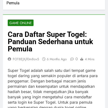
Pemula
GAME ONLINE
Cara Daftar Super Togel:
Panduan Sederhana untuk
Pemula
0
FOT8EJXjf0m8ov5
6 Months Ago
4 Mins
Super Togel adalah salah satu dari tempat game
togel daring yang semakin populer di antara para
penggemar. Dengan berbagai macam jenis
permainan dan kesempatan untuk mendapatkan
hadiah besar, tidak mengejutkan jika banyak
banyak yang ingin mengetahui cara mendaftar
serta login ke Super Togel. Untuk para pemula
yang berkenalan dengan dunia togel online,