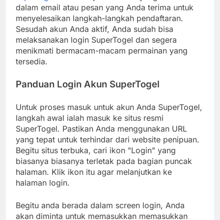
dalam email atau pesan yang Anda terima untuk
menyelesaikan langkah-langkah pendaftaran.
Sesudah akun Anda aktif, Anda sudah bisa
melaksanakan login SuperTogel dan segera
menikmati bermacam-macam permainan yang
tersedia.
Panduan Login Akun SuperTogel
Untuk proses masuk untuk akun Anda SuperTogel,
langkah awal ialah masuk ke situs resmi
SuperTogel. Pastikan Anda menggunakan URL
yang tepat untuk terhindar dari website penipuan.
Begitu situs terbuka, cari ikon "Login" yang
biasanya biasanya terletak pada bagian puncak
halaman. Klik ikon itu agar melanjutkan ke
halaman login.
Begitu anda berada dalam screen login, Anda
akan diminta untuk memasukkan memasukkan