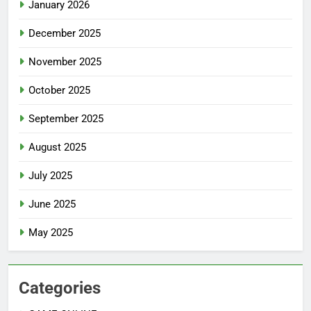
January 2026
December 2025
November 2025
October 2025
September 2025
August 2025
July 2025
June 2025
May 2025
Categories