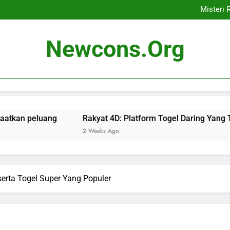
Rahas
Misteri
Rakya
Mengulas ID
Rahas
Newcons.org
Misteri
Rakya
Mengulas ID
eluang
Rakyat 4D: Platform Togel Daring Yang Terperca
2 Weeks Ago
erta Togel Super Yang Populer