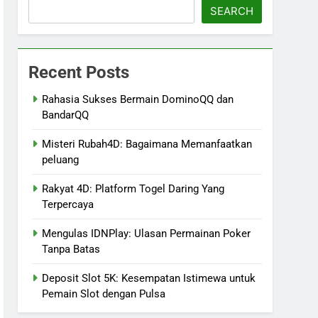
SEARCH
Recent Posts
Rahasia Sukses Bermain DominoQQ dan
BandarQQ
Misteri Rubah4D: Bagaimana Memanfaatkan
peluang
Rakyat 4D: Platform Togel Daring Yang
Terpercaya
Mengulas IDNPlay: Ulasan Permainan Poker
Tanpa Batas
Deposit Slot 5K: Kesempatan Istimewa untuk
Pemain Slot dengan Pulsa