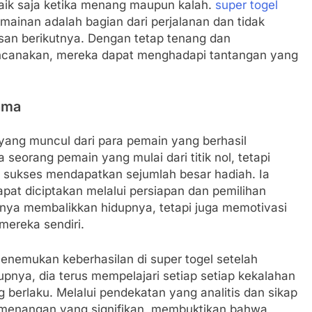
baik saja ketika menang maupun kalah.
super togel
ainan adalah bagian dari perjalanan dan tidak
an berikutnya. Dengan tetap tenang dan
encanakan, mereka dapat menghadapi tantangan yang
ama
f yang muncul dari para pemain yang berhasil
seorang pemain yang mulai dari titik nol, tetapi
ia sukses mendapatkan sejumlah besar hadiah. Ia
at diciptakan melalui persiapan dan pemilihan
nya membalikkan hidupnya, tetapi juga memotivasi
mereka sendiri.
menemukan keberhasilan di super togel setelah
pnya, dia terus mempelajari setiap setiap kekalahan
berlaku. Melalui pendekatan yang analitis dan sikap
emenangan yang signifikan, membuktikan bahwa