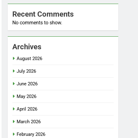
Recent Comments
No comments to show.
Archives
August 2026
July 2026
June 2026
May 2026
April 2026
March 2026
February 2026