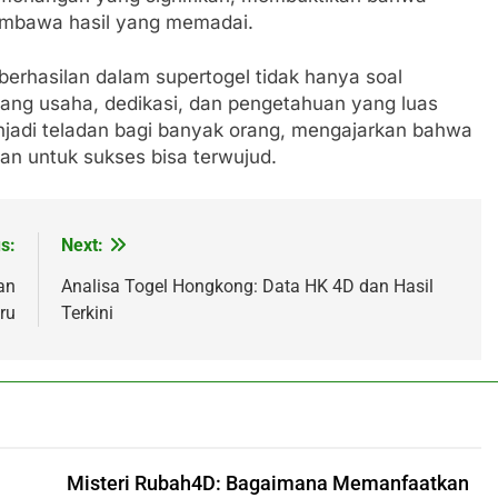
membawa hasil yang memadai.
berhasilan dalam supertogel tidak hanya soal
tang usaha, dedikasi, dan pengetahuan yang luas
jadi teladan bagi banyak orang, mengajarkan bahwa
an untuk sukses bisa terwujud.
s:
Next:
an
Analisa Togel Hongkong: Data HK 4D dan Hasil
ru
Terkini
Misteri Rubah4D: Bagaimana Memanfaatkan