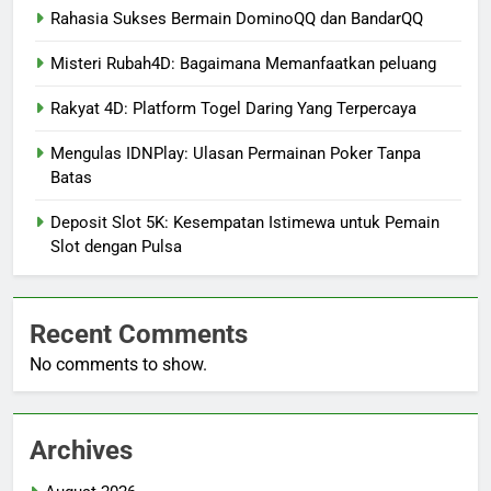
Rahasia Sukses Bermain DominoQQ dan BandarQQ
Misteri Rubah4D: Bagaimana Memanfaatkan peluang
Rakyat 4D: Platform Togel Daring Yang Terpercaya
Mengulas IDNPlay: Ulasan Permainan Poker Tanpa
Batas
Deposit Slot 5K: Kesempatan Istimewa untuk Pemain
Slot dengan Pulsa
Recent Comments
No comments to show.
Archives