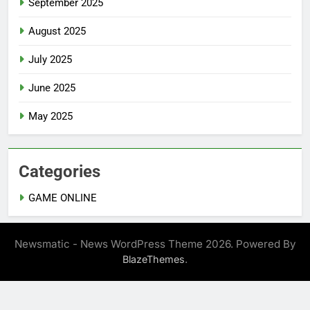
September 2025
August 2025
July 2025
June 2025
May 2025
Categories
GAME ONLINE
Newsmatic - News WordPress Theme 2026. Powered By
.
BlazeThemes