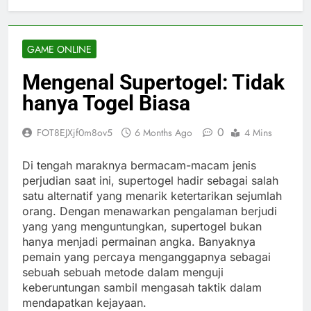
GAME ONLINE
Mengenal Supertogel: Tidak
hanya Togel Biasa
0
FOT8EJXjf0m8ov5
6 Months Ago
4 Mins
Di tengah maraknya bermacam-macam jenis
perjudian saat ini, supertogel hadir sebagai salah
satu alternatif yang menarik ketertarikan sejumlah
orang. Dengan menawarkan pengalaman berjudi
yang yang menguntungkan, supertogel bukan
hanya menjadi permainan angka. Banyaknya
pemain yang percaya menganggapnya sebagai
sebuah sebuah metode dalam menguji
keberuntungan sambil mengasah taktik dalam
mendapatkan kejayaan.