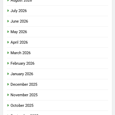
August 2026
July 2026
June 2026
May 2026
April 2026
March 2026
February 2026
January 2026
December 2025
November 2025
October 2025