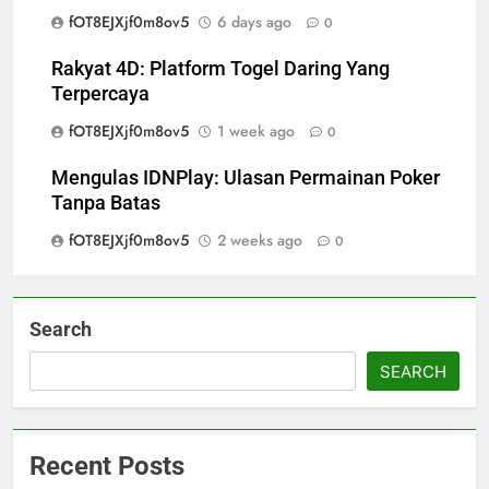
fOT8EJXjf0m8ov5
6 days ago
0
Rakyat 4D: Platform Togel Daring Yang
Terpercaya
fOT8EJXjf0m8ov5
1 week ago
0
Mengulas IDNPlay: Ulasan Permainan Poker
Tanpa Batas
fOT8EJXjf0m8ov5
2 weeks ago
0
Search
SEARCH
Recent Posts