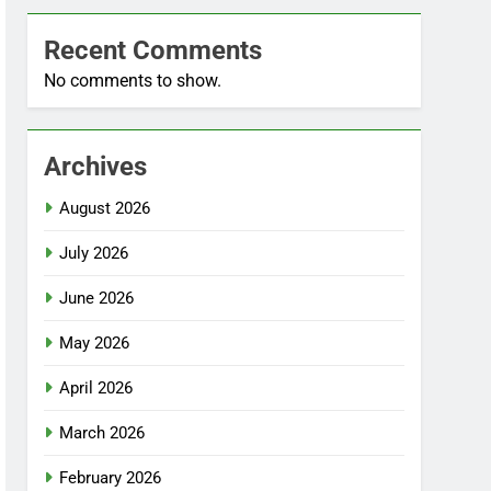
Recent Comments
No comments to show.
Archives
August 2026
July 2026
June 2026
May 2026
April 2026
March 2026
February 2026