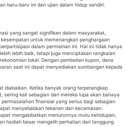
aru-baru ini dan ujian dalam hidup sendiri.
asi yang sangat signifikan dalam masyarakat,
ya kesempatan untuk memenangkan penghargaan
erpartisipasi dalam permainan ini. Hal ini tidak hanya
bih lebih baik, tetapi juga menciptakan rangkaian
rekonomian lokal. Dengan pembelian kupon, dana
gkaran saat ini dapat menyediakan sumbangan kepada
at diabaikan. Ketika banyak orang terperangkap
sering kali sebagian dari mereka lupa akan bahaya
n permasalahan finansial yang serius bagi sebagian
a dapat menyebabkan tekanan dan kecemasan.
ni dapat mengakibatkan menurunnya mutu kehidupan,
 hadiah besar mengalih perhatian dari tanggung