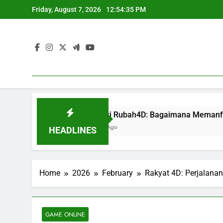
Skip
Friday, August 7, 2026
12:54:36 PM
to
content
andarQQ
Misteri Rubah4D: Bagaimana Memanfaatkan p
7 Days Ago
HEADLINES
Home
2026
February
Rakyat 4D: Perjalana
GAME ONLINE