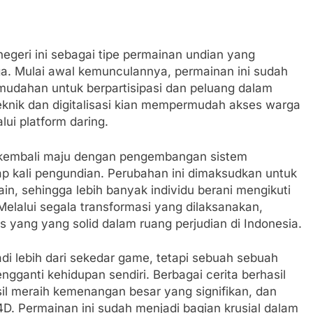
negeri ini sebagai tipe permainan undian yang
a. Mulai awal kemunculannya, permainan ini sudah
mudahan untuk berpartisipasi dan peluang dalam
eknik dan digitalisasi kian mempermudah akses warga
lui platform daring.
 kembali maju dengan pengembangan sistem
p kali pengundian. Perubahan ini dimaksudkan untuk
, sehingga lebih banyak individu berani mengikuti
elalui segala transformasi yang dilaksanakan,
s yang yang solid dalam ruang perjudian di Indonesia.
jadi lebih dari sekedar game, tetapi sebuah sebuah
ngganti kehidupan sendiri. Berbagai cerita berhasil
sil meraih kemenangan besar yang signifikan, dan
D. Permainan ini sudah menjadi bagian krusial dalam