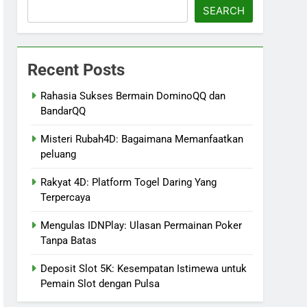
SEARCH
Recent Posts
Rahasia Sukses Bermain DominoQQ dan
BandarQQ
Misteri Rubah4D: Bagaimana Memanfaatkan
peluang
Rakyat 4D: Platform Togel Daring Yang
Terpercaya
Mengulas IDNPlay: Ulasan Permainan Poker
Tanpa Batas
Deposit Slot 5K: Kesempatan Istimewa untuk
Pemain Slot dengan Pulsa