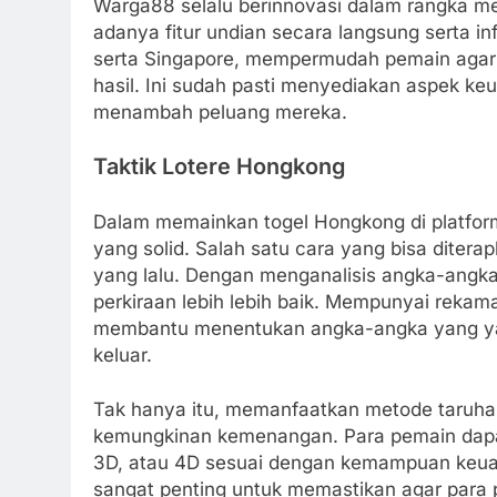
Warga88 selalu berinnovasi dalam rangka me
adanya fitur undian secara langsung serta in
serta Singapore, mempermudah pemain agar
hasil. Ini sudah pasti menyediakan aspek keu
menambah peluang mereka.
Taktik Lotere Hongkong
Dalam memainkan togel Hongkong di platform
yang solid. Salah satu cara yang bisa ditera
yang lalu. Dengan menganalisis angka-angka
perkiraan lebih lebih baik. Mempunyai rekama
membantu menentukan angka-angka yang yan
keluar.
Tak hanya itu, memanfaatkan metode taruhan
kemungkinan kemenangan. Para pemain dapat
3D, atau 4D sesuai dengan kemampuan keuang
sangat penting untuk memastikan agar para 