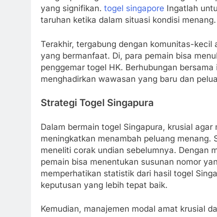
yang signifikan.
togel singapore
Ingatlah untu
taruhan ketika dalam situasi kondisi menang.
Terakhir, tergabung dengan komunitas-kecil a
yang bermanfaat. Di, para pemain bisa menuk
penggemar togel HK. Berhubungan bersama i
menghadirkan wawasan yang baru dan peluang
Strategi Togel Singapura
Dalam bermain togel Singapura, krusial aga
meningkatkan menambah peluang menang. S
meneliti corak undian sebelumnya. Dengan 
pemain bisa menentukan susunan nomor yang l
memperhatikan statistik dari hasil togel Si
keputusan yang lebih tepat baik.
Kemudian, manajemen modal amat krusial da