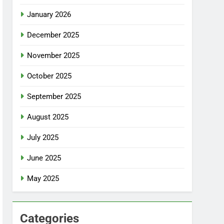
January 2026
December 2025
November 2025
October 2025
September 2025
August 2025
July 2025
June 2025
May 2025
Categories