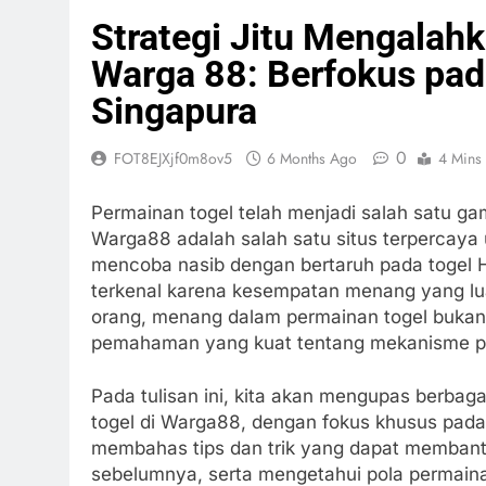
Strategi Jitu Mengalah
Warga 88: Berfokus pad
Singapura
0
FOT8EJXjf0m8ov5
6 Months Ago
4 Mins
Permainan togel telah menjadi salah satu gam
Warga88 adalah salah satu situs terpercaya u
mencoba nasib dengan bertaruh pada togel 
terkenal karena kesempatan menang yang lu
orang, menang dalam permainan togel bukan 
pemahaman yang kuat tentang mekanisme p
Pada tulisan ini, kita akan mengupas berba
togel di Warga88, dengan fokus khusus pad
membahas tips dan trik yang dapat membantu
sebelumnya, serta mengetahui pola permain