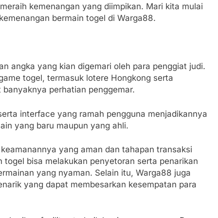
eraih kemenangan yang diimpikan. Mari kita mulai
a kemenangan bermain togel di Warga88.
angka yang kian digemari oleh para penggiat judi.
me togel, termasuk lotere Hongkong serta
t banyaknya perhatian penggemar.
serta interface yang ramah pengguna menjadikannya
main yang baru maupun yang ahli.
k keamanannya yang aman dan tahapan transaksi
n togel bisa melakukan penyetoran serta penarikan
rmainan yang nyaman. Selain itu, Warga88 juga
menarik yang dapat membesarkan kesempatan para