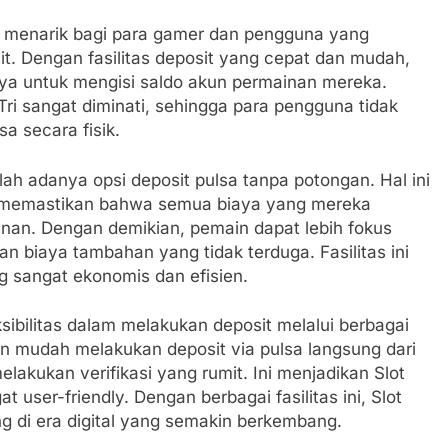
ang menarik bagi para gamer dan pengguna yang
t. Dengan fasilitas deposit yang cepat dan mudah,
a untuk mengisi saldo akun permainan mereka.
ri sangat diminati, sehingga para pengguna tidak
sa secara fisik.
alah adanya opsi deposit pulsa tanpa potongan. Hal ini
in memastikan bahwa semua biaya yang mereka
nan. Dengan demikian, pemain dapat lebih fokus
 biaya tambahan yang tidak terduga. Fasilitas ini
ng sangat ekonomis dan efisien.
eksibilitas dalam melakukan deposit melalui berbagai
mudah melakukan deposit via pulsa langsung dari
lakukan verifikasi yang rumit. Ini menjadikan Slot
at user-friendly. Dengan berbagai fasilitas ini, Slot
 di era digital yang semakin berkembang.