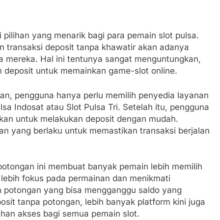
pilihan yang menarik bagi para pemain slot pulsa.
 transaksi deposit tanpa khawatir akan adanya
a mereka. Hal ini tentunya sangat menguntungkan,
 deposit untuk memainkan game-slot online.
gan, pengguna hanya perlu memilih penyedia layanan
sa Indosat atau Slot Pulsa Tri. Setelah itu, pengguna
akan untuk melakukan deposit dengan mudah.
n yang berlaku untuk memastikan transaksi berjalan
 potongan ini membuat banyak pemain lebih memilih
 lebih fokus pada permainan dan menikmati
n potongan yang bisa mengganggu saldo yang
osit tanpa potongan, lebih banyak platform kini juga
ahan akses bagi semua pemain slot.