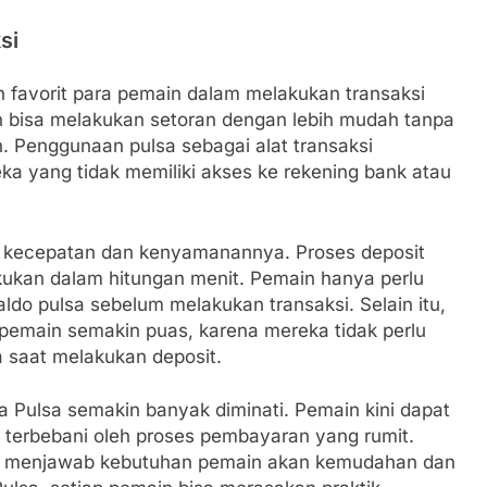
si
han favorit para pemain dalam melakukan transaksi
 bisa melakukan setoran dengan lebih mudah tanpa
. Penggunaan pulsa sebagai alat transaksi
 yang tidak memiliki akses ke rekening bank atau
ah kecepatan dan kenyamanannya. Proses deposit
lakukan dalam hitungan menit. Pemain hanya perlu
do pulsa sebelum melakukan transaksi. Selain itu,
 pemain semakin puas, karena mereka tidak perlu
a saat melakukan deposit.
 Pulsa semakin banyak diminati. Pemain kini dapat
terbebani oleh proses pembayaran yang rumit.
lam menjawab kebutuhan pemain akan kemudahan dan