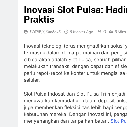
Inovasi Slot Pulsa: Had
Praktis
0
FOT8EJXjf0m8ov5
5 Months Ago
5 Mins
Inovasi teknologi terus menghadirkan solusi 
termasuk dalam dunia permainan dan pengisi
dibicarakan adalah Slot Pulsa, sebuah pili
melakukan transaksi dengan cepat dan efisie
perlu repot-repot ke konter untuk mengisi s
seluler.
Slot Pulsa Indosat dan Slot Pulsa Tri menjad
menawarkan kemudahan dalam deposit pulsa t
juga memberikan fleksibilitas lebih bagi pe
kebutuhan mereka. Dengan inovasi ini, peng
menyenangkan dan tanpa hambatan.
Slot Pu