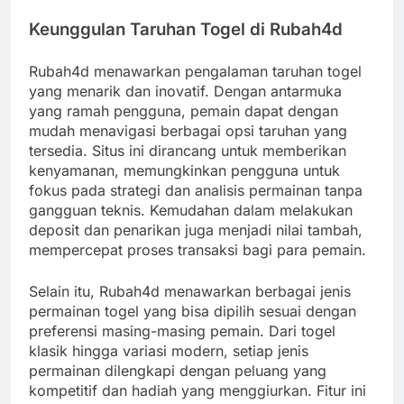
Keunggulan Taruhan Togel di Rubah4d
Rubah4d menawarkan pengalaman taruhan togel
yang menarik dan inovatif. Dengan antarmuka
yang ramah pengguna, pemain dapat dengan
mudah menavigasi berbagai opsi taruhan yang
tersedia. Situs ini dirancang untuk memberikan
kenyamanan, memungkinkan pengguna untuk
fokus pada strategi dan analisis permainan tanpa
gangguan teknis. Kemudahan dalam melakukan
deposit dan penarikan juga menjadi nilai tambah,
mempercepat proses transaksi bagi para pemain.
Selain itu, Rubah4d menawarkan berbagai jenis
permainan togel yang bisa dipilih sesuai dengan
preferensi masing-masing pemain. Dari togel
klasik hingga variasi modern, setiap jenis
permainan dilengkapi dengan peluang yang
kompetitif dan hadiah yang menggiurkan. Fitur ini