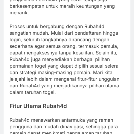
berkesempatan untuk meraih keuntungan yang
menarik.
Proses untuk bergabung dengan Rubah4d
sangatlah mudah. Mulai dari pendaftaran hingga
login, seluruh langkahnya dirancang dengan
sederhana agar semua orang, termasuk pemula,
dapat mengaksesnya tanpa kesulitan. Selain itu,
Rubah4d juga menyediakan berbagai pilihan
permainan togel yang dapat dipilih sesuai selera
dan strategi masing-masing pemain. Mari kita
jelajahi lebih dalam mengenai fitur-fitur unggulan
dari Rubah4d yang menjadikannya pilihan utama
dalam taruhan togel.
Fitur Utama Rubah4d
Rubah4d menawarkan antarmuka yang ramah
pengguna dan mudah dinavigasi, sehingga para
pemain dapat menikmati pengalaman taruhan