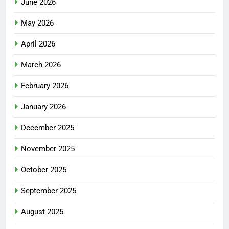
June 2026
May 2026
April 2026
March 2026
February 2026
January 2026
December 2025
November 2025
October 2025
September 2025
August 2025