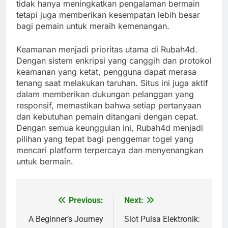
tidak hanya meningkatkan pengalaman bermain
tetapi juga memberikan kesempatan lebih besar
bagi pemain untuk meraih kemenangan.
Keamanan menjadi prioritas utama di Rubah4d.
Dengan sistem enkripsi yang canggih dan protokol
keamanan yang ketat, pengguna dapat merasa
tenang saat melakukan taruhan. Situs ini juga aktif
dalam memberikan dukungan pelanggan yang
responsif, memastikan bahwa setiap pertanyaan
dan kebutuhan pemain ditangani dengan cepat.
Dengan semua keunggulan ini, Rubah4d menjadi
pilihan yang tepat bagi penggemar togel yang
mencari platform terpercaya dan menyenangkan
untuk bermain.
Previous:
Next:
Post
navigation
A Beginner’s Journey
Slot Pulsa Elektronik: