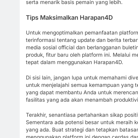
serta menarik basis pemain yang lebih.
Tips Maksimalkan Harapan4D
Untuk mengoptimalkan pemanfaatan platform i
terinformasi tentang update dan berita terb
media sosial official dan berlangganan bulet
produk, fitur baru oleh platform ini. Melalu
tepat dalam menggunakan Harapan4D.
Di sisi lain, jangan lupa untuk memahami di
untuk menjelajahi semua kemampuan yang terse
yang dapat membantu Anda untuk merencan
fasilitas yang ada akan menambah produktivi
Terakhir, senantiasa pertahankan sikap pos
Sementara ada potensi besar untuk meraih 
yang ada. Buat strategi dan tetapkan batasan
menggunakan platform ini dengan cerdas dan