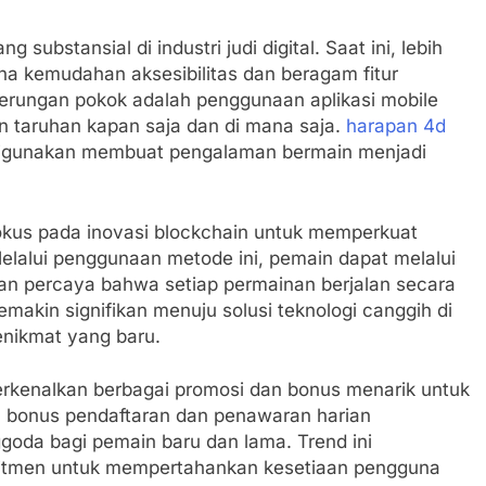
substansial di industri judi digital. Saat ini, lebih
ena kemudahan aksesibilitas dan beragam fitur
erungan pokok adalah penggunaan aplikasi mobile
taruhan kapan saja dan di mana saja.
harapan 4d
 digunakan membuat pengalaman bermain menjadi
rfokus pada inovasi blockchain untuk memperkuat
Melalui penggunaan metode ini, pemain dapat melalui
an percaya bahwa setiap permainan berjalan secara
emakin signifikan menuju solusi teknologi canggih di
enikmat yang baru.
rkenalkan berbagai promosi dan bonus menarik untuk
, bonus pendaftaran dan penawaran harian
da bagi pemain baru dan lama. Trend ini
mitmen untuk mempertahankan kesetiaan pengguna