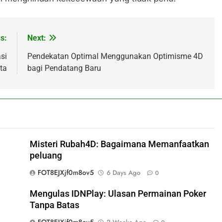
s:
Next:
si
Pendekatan Optimal Menggunakan Optimisme 4D
ta
bagi Pendatang Baru
Misteri Rubah4D: Bagaimana Memanfaatkan
peluang
FOT8EJXjf0m8ov5
6 Days Ago
0
Mengulas IDNPlay: Ulasan Permainan Poker
Tanpa Batas
FOT8EJXjf0m8ov5