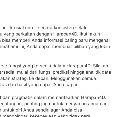
ni, krusial untuk secara konsisten selalu
aru yang berkaitan dengan Harapan4D. Ikuti akun
in bisa memberi Anda informasi paling baru mengenai
i memahami ini, Anda dapat membuat pilihan yang lebih
verse fungsi yang tersedia dalam Harapan4D. Silakan
dia, mulai dari fungsi prediksi hingga analitik data
akan strategi ke depan. Menggunakan semua
tas dan hasil yang dapat Anda capai.
itif dan pragmatis dalam memanfaatkan Harapan4D.
keuntungan, penting juga untuk menyadari ancaman
 untuk diri Anda sendiri agar Anda bisa
 menghindari kekecewaan yang tidak perlu.