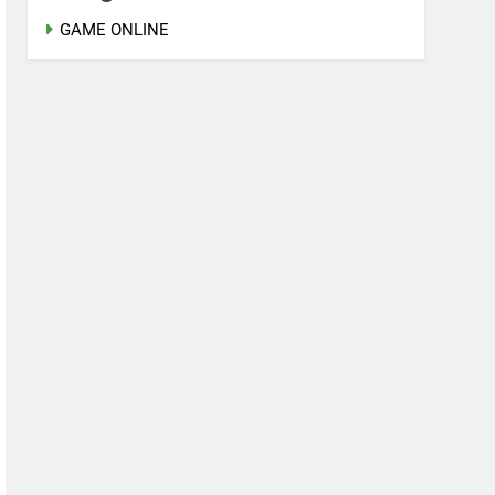
GAME ONLINE